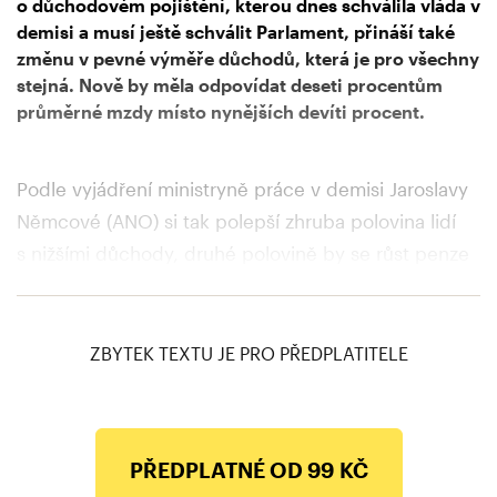
o důchodovém pojištění, kterou dnes schválila vláda v
demisi a musí ještě schválit Parlament, přináší také
změnu v pevné výměře důchodů, která je pro všechny
stejná. Nově by měla odpovídat deseti procentům
průměrné mzdy místo nynějších devíti procent.
Podle vyjádření ministryně práce v demisi Jaroslavy
Němcové (ANO) si tak polepší zhruba polovina lidí
s nižšími důchody, druhé polovině by se růst penze
zpomalil. Všichni důchodci by podle propočtů
Němcové mohli dostat 320 korun.
ZBYTEK TEXTU JE PRO PŘEDPLATITELE
PŘEDPLATNÉ OD 99 KČ