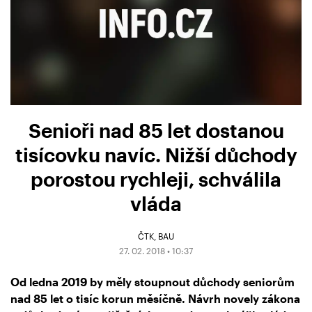
Senioři nad 85 let dostanou
tisícovku navíc. Nižší důchody
porostou rychleji, schválila
vláda
ČTK
BAU
27. 02. 2018 • 10:37
Od ledna 2019 by měly stoupnout důchody seniorům
nad 85 let o tisíc korun měsíčně. Návrh novely zákona