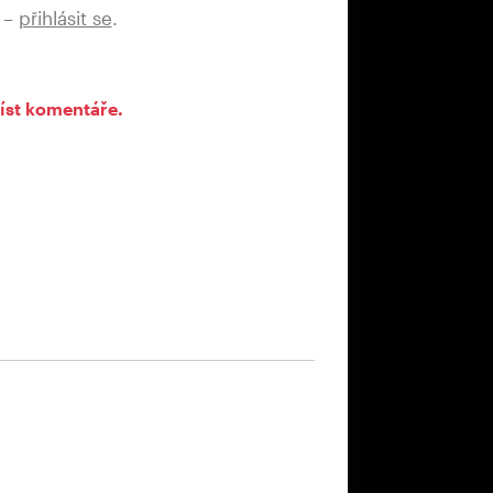
 –
přihlásit se
.
íst komentáře.