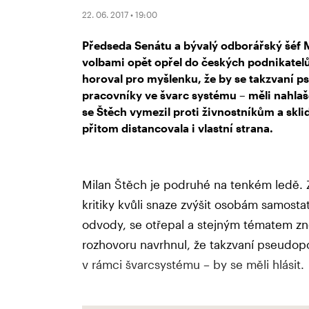
22. 06. 2017 • 19:00
Předseda Senátu a bývalý odborářský šéf M
volbami opět opřel do českých podnikatelů
horoval pro myšlenku, že by se takzvaní ps
pracovníky ve švarc systému – měli nahlaš
se Štěch vymezil proti živnostníkům a sklidi
přitom distancovala i vlastní strana.
Milan Štěch je podruhé na tenkém ledě. Z 
kritiky kvůli snaze zvýšit osobám samos
odvody, se otřepal a stejným tématem zn
rozhovoru navrhnul, že takzvaní pseudopodn
v rámci švarcsystému – by se měli hlásit.