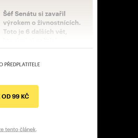
Šéf Senátu si zavařil
výrokem o živnostnících.
Toto je 6 dalších vět,
kterými si politici
podrazili nohy
O PŘEDPLATITELE
 OD 99 KČ
ze tento článek
.