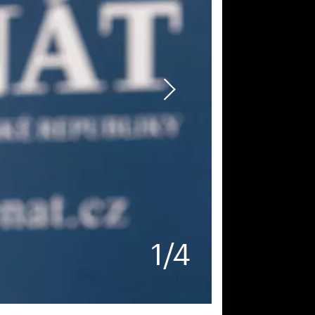
1
/
4