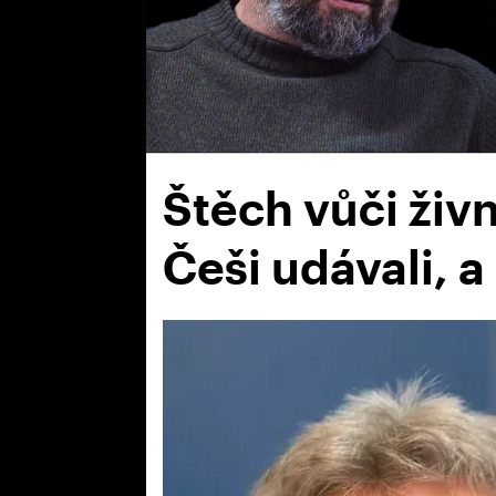
Štěch vůči živn
Češi udávali, 