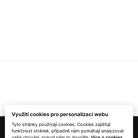
Využití cookies pro personalizaci webu
Tyto stránky používají cookies. Cookies zajišťují
© 2001 — 2026 Copyright CMI News a dodavatelé obsahu. |
Cookies
funkčnost stránek, případně nám pomáhají analyzovat
Kontakt
vaše chování, pokud nám to dovolíte.
Více o cookies.