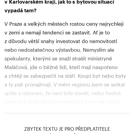
v Karlovarském kraji, jak to s bytovou situací
vypadá tam?
V Praze a velkých městech rostou ceny nejrychleji
v zemi a nemají tendenci se zastavit. Ať je to
z důvodu větší snahy investovat do nemovitostí
nebo nedostatečnou výstavbou. Nemyslím ale
spekulanty, kterými se snaží strašit ministryně
Maláčová, jde o běžné lidi, kteří mají naspořeno
a chtějí se zabezpečit na stáří. Koupí byt nebo byty
a ty pak pronajímají. V mém regionu jsem se setkal
spíše s názorem, že není kde stavět, nebo hodně
obecních bytů obývají neplatiči a byty pak chybí
pro slušné lidi, kteří jsou připraveni dodržovat
pravidla.
ZBYTEK TEXTU JE PRO PŘEDPLATITELE