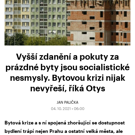
Vyšší zdanění a pokuty za
prázdné byty jsou socialistické
nesmysly. Bytovou krizi nijak
nevyřeší, říká Otys
JAN PALIČKA
04. 10. 2021 • 06:00
Bytová krize a s ní spojená zhoršující se dostupnost
bydlení trápí nejen Prahu a ostatní velká města, ale