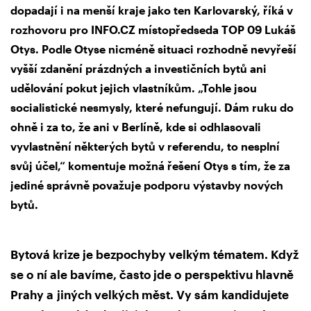
dopadají i na menší kraje jako ten Karlovarský, říká v
rozhovoru pro INFO.CZ místopředseda TOP 09 Lukáš
Otys. Podle Otyse nicméně situaci rozhodně nevyřeší
vyšší zdanění prázdných a investičních bytů ani
udělování pokut jejich vlastníkům. „Tohle jsou
socialistické nesmysly, které nefungují. Dám ruku do
ohně i za to, že ani v Berlíně, kde si odhlasovali
vyvlastnění některých bytů v referendu, to nesplní
svůj účel,“ komentuje možná řešení Otys s tím, že za
jediné správně považuje podporu výstavby nových
bytů.
Bytová krize je bezpochyby velkým tématem. Když
se o ní ale bavíme, často jde o perspektivu hlavně
Prahy a jiných velkých měst. Vy sám kandidujete