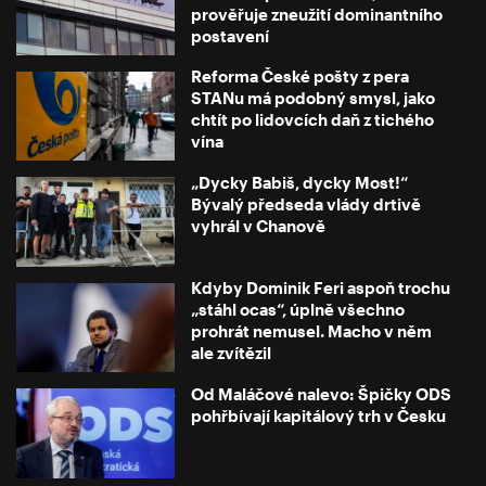
v budoucnu nechceme plyn ani uhlí. Při současném
prověřuje zneužití dominantního
postavení
stavu vědeckého poznání nám totiž chybí řešení, jak
se bez fosilní energie obejít. Máme sice různé vize
Reforma České pošty z pera
STANu má podobný smysl, jako
typu malých modulárních reaktorů či zachycování
chtít po lidovcích daň z tichého
uhlíku, ty jsou ale přítomné od chvíle, co jsem se
vína
začal pohybovat v energetice – o moc blíže
„Dycky Babiš, dycky Most!“
reálnému použití však nejsou,“ uzavírá Farkač.
Bývalý předseda vlády drtivě
vyhrál v Chanově
Jakou roli hraje v celé rovnici jaderná energie? Jak
se ústup od uhlí projeví na stabilitě soustavy? Pusťte
Kdyby Dominik Feri aspoň trochu
„stáhl ocas“, úplně všechno
si celý rozhovor.
prohrát nemusel. Macho v něm
ale zvítězil
Všechny díly pořadu Zelená ekonomika
najdete tady
Od Maláčové nalevo: Špičky ODS
pohřbívají kapitálový trh v Česku