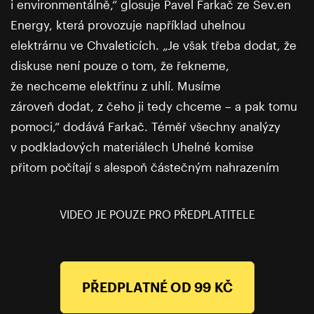
i environmentálně,“ glosuje Pavel Farkač ze Sev.en
Energy, která provozuje například uhelnou
elektrárnu ve Chvaleticích. „Je však třeba dodat, že
diskuse není pouze o tom, že řekneme,
že nechceme elektřinu z uhlí. Musíme
zároveň dodat, z čeho ji tedy chceme – a pak tomu
pomoci,“ dodává Farkač. Téměř všechny analýzy
v podkladových materiálech Uhelné komise
přitom počítají s alespoň částečným nahrazením
uhelných elektráren těmi plynovými. To však není
bez komplikací.
VIDEO JE POUZE PRO PŘEDPLATITELE
Plyn je totiž také fosilním palivem – i proto
s plynovými elektrárnami Evropská komise počítá
jen jako s přechodným řešením na cestě k tzv. čisté
PŘEDPLATNÉ OD 99 KČ
energetice. „Paroplynová elektrárna má přibližně