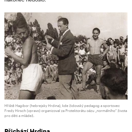
Hřiště Hagibor (hebrejsky Hrdina), kde židovský pedagog a sportovec
Fredy Hirsch (vpravo) organizoval za Protektorátu oázu „normálního“ života
pro děti a mládež.
Přichází Hrdina