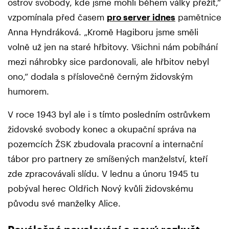
ostrov svobody, kde jsme mohli během války přežít,“
vzpomínala před časem
pro server idnes
pamětnice
Anna Hyndráková. „Kromě Hagiboru jsme směli
volně už jen na staré hřbitovy. Všichni nám pobíhání
mezi náhrobky sice pardonovali, ale hřbitov nebyl
ono,“ dodala s příslovečně černým židovským
humorem.
V roce 1943 byl ale i s tímto posledním ostrůvkem
židovské svobody konec a okupační správa na
pozemcích ŽSK zbudovala pracovní a internační
tábor pro partnery ze smíšených manželství, kteří
zde zpracovávali slídu. V lednu a únoru 1945 tu
pobýval herec Oldřich Nový kvůli židovskému
původu své manželky Alice.