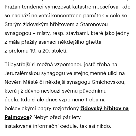
Pražan tendenci vymezovat katastrem Josefova, kde
se nachází největší koncentrace památek v čele se
Starým židovským hřbitovem a Staronovou
synagogou – místy, resp. stavbami, které jako jedny
z mála přežily asanaci někdejšího ghetta
z přelomu 19. a 20. století.
Ti bystřejší si možná vzpomenou ještě třeba na
Jeruzalémskou synagogu ve stejnojmenné ulici na
Novém Městě či někdejší synagogu Smíchovskou,
která již dávno neslouží svému původnímu
účelu. Kdo si ale dnes vzpomene třeba na
bolševickými bagry rozježděný
židovský hřbitov na
Palmovce
? Nebýt před pár lety
instalované informační cedule, tak asi nikdo.