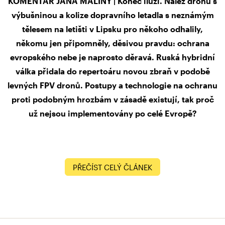
KOMENTÁŘ JANA MALINY | Konec iluzí. Nález dronu s
výbušninou a kolize dopravního letadla s neznámým
tělesem na letišti v Lipsku pro někoho odhalily,
někomu jen připomněly, děsivou pravdu: ochrana
evropského nebe je naprosto děravá. Ruská hybridní
válka přidala do repertoáru novou zbraň v podobě
levných FPV dronů. Postupy a technologie na ochranu
proti podobným hrozbám v zásadě existují, tak proč
už nejsou implementovány po celé Evropě?
PŘEČÍST CELÝ ČLÁNEK