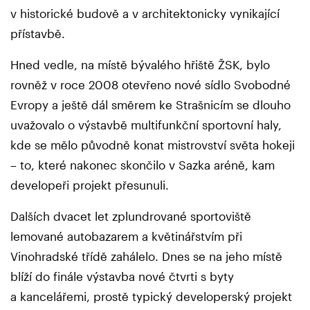
v historické budově a v architektonicky vynikající
přístavbě.
Hned vedle, na místě bývalého hřiště ŽSK, bylo
rovněž v roce 2008 otevřeno nové sídlo Svobodné
Evropy a ještě dál směrem ke Strašnicím se dlouho
uvažovalo o výstavbě multifunkční sportovní haly,
kde se mělo původně konat mistrovství světa hokeji
– to, které nakonec skončilo v Sazka aréně, kam
developeři projekt přesunuli.
Dalších dvacet let zplundrované sportoviště
lemované autobazarem a květinářstvím při
Vinohradské třídě zahálelo. Dnes se na jeho místě
blíží do finále výstavba nové čtvrti s byty
a kancelářemi, prostě typický developerský projekt