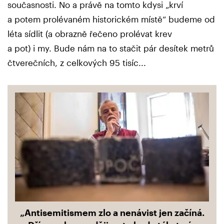
současnosti. No a právě na tomto kdysi „krví
a potem prolévaném historickém místě“ budeme od
léta sídlit (a obrazně řečeno prolévat krev
a pot) i my. Bude nám na to stačit pár desítek metrů
čtverečních, z celkových 95 tisíc...
„Antisemitismem zlo a nenávist jen začíná.