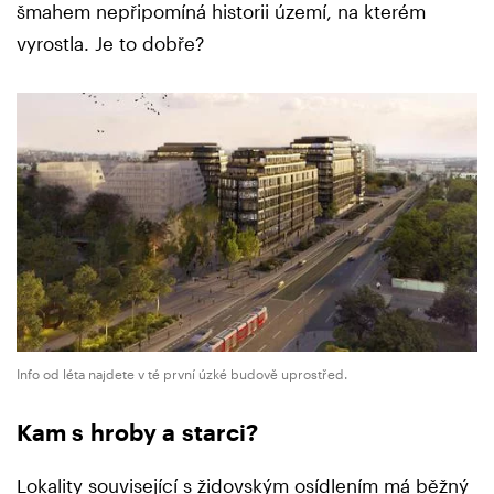
šmahem nepřipomíná historii území, na kterém
vyrostla. Je to dobře?
Info od léta najdete v té první úzké budově uprostřed.
Kam s hroby a starci?
Lokality související s židovským osídlením má běžný