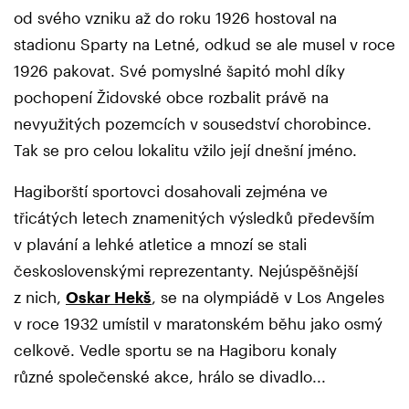
od svého vzniku až do roku 1926 hostoval na
stadionu Sparty na Letné, odkud se ale musel v roce
1926 pakovat. Své pomyslné šapitó mohl díky
pochopení Židovské obce rozbalit právě na
nevyužitých pozemcích v sousedství chorobince.
Tak se pro celou lokalitu vžilo její dnešní jméno.
Hagiborští sportovci dosahovali zejména ve
třicátých letech znamenitých výsledků především
v plavání a lehké atletice a mnozí se stali
československými reprezentanty. Nejúspěšnější
z nich,
Oskar Hekš
, se na olympiádě v Los Angeles
v roce 1932 umístil v maratonském běhu jako osmý
celkově. Vedle sportu se na Hagiboru konaly
různé společenské akce, hrálo se divadlo...