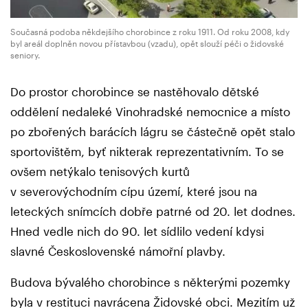
Současná podoba někdejšího chorobince z roku 1911. Od roku 2008, kdy
byl areál doplněn novou přístavbou (vzadu), opět slouží péči o židovské
seniory.
Do prostor chorobince se nastěhovalo dětské
oddělení nedaleké Vinohradské nemocnice a místo
po zbořených barácích lágru se částečně opět stalo
sportovištěm, byť nikterak reprezentativním. To se
ovšem netýkalo tenisových kurtů
v severovýchodním cípu území, které jsou na
leteckých snímcích dobře patrné od 20. let dodnes.
Hned vedle nich do 90. let sídlilo vedení kdysi
slavné Československé námořní plavby.
Budova bývalého chorobince s některými pozemky
byla v restituci navrácena Židovské obci. Mezitím už