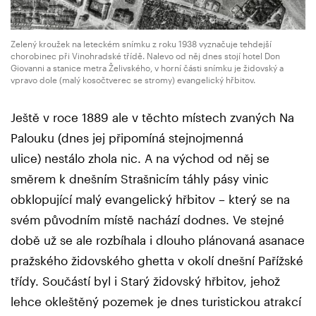
Zelený kroužek na leteckém snímku z roku 1938 vyznačuje tehdejší
chorobinec při Vinohradské třídě. Nalevo od něj dnes stojí hotel Don
Giovanni a stanice metra Želivského, v horní části snímku je židovský a
vpravo dole (malý kosočtverec se stromy) evangelický hřbitov.
Ještě v roce 1889 ale v těchto místech zvaných Na
Palouku (dnes jej připomíná stejnojmenná
ulice) nestálo zhola nic. A na východ od něj se
směrem k dnešním Strašnicím táhly pásy vinic
obklopující malý evangelický hřbitov – který se na
svém původním místě nachází dodnes. Ve stejné
době už se ale rozbíhala i dlouho plánovaná asanace
pražského židovského ghetta v okolí dnešní Pařížské
třídy. Součástí byl i Starý židovský hřbitov, jehož
lehce okleštěný pozemek je dnes turistickou atrakcí