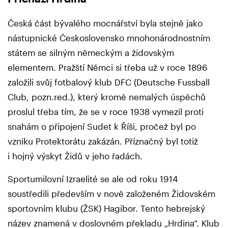
Česká část bývalého mocnářství byla stejně jako
nástupnické Československo mnohonárodnostním
státem se silným německým a židovským
elementem. Pražští Němci si třeba už v roce 1896
založili svůj fotbalový klub DFC (Deutsche Fussball
Club, pozn.red.), který kromě nemalých úspěchů
proslul třeba tím, že se v roce 1938 vymezil proti
snahám o připojení Sudet k Říši, pročež byl po
vzniku Protektorátu zakázán. Příznačný byl totiž
i hojný výskyt Židů v jeho řadách.
Sportumilovní Izraelité se ale od roku 1914
soustředili především v nově založeném Židovském
sportovním klubu (ŽSK) Hagibor. Tento hebrejský
název znamená v doslovném překladu „Hrdina“. Klub