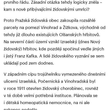
prvního řádu. Zásadní otázka tehdy logicky zněla –
kam s nově přibývajícími židovskými umrlci?
Proto Pražská židovská obec zakoupila rozsáhlé
parcely na pomezí Vinohrad a Žižkova, východně od
tehdy již dlouho existujících Olšanských hřbitovů.
Na severní části území vznikl Izraelský (dnes Nový
židovský) hřbitov, kde později spočinul vedle jiných
i jistý Franz Kafka. A lidé židovského vyznání se sem
ukládají pod zem dodnes.
V západním cípu trojúhelníku vymezeného dnešními
ulicemi Izraelská, Počernická a Vinohradská byl
v roce 1911 otevřen židovský chorobinec, rovněž
v té době velmi potřebná instituce. Plánovala se
i dětská homeopatická nemocnice, na ni ale
nakonec nedošlo.