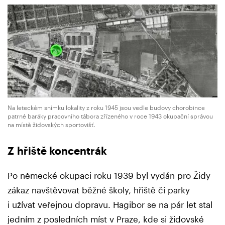
Na leteckém snímku lokality z roku 1945 jsou vedle budovy chorobince
patrné baráky pracovního tábora zřízeného v roce 1943 okupační správou
na místě židovských sportovišť.
Z hřiště koncentrák
Po německé okupaci roku 1939 byl vydán pro Židy
zákaz navštěvovat běžné školy, hřiště či parky
i užívat veřejnou dopravu. Hagibor se na pár let stal
jedním z posledních míst v Praze, kde si židovské