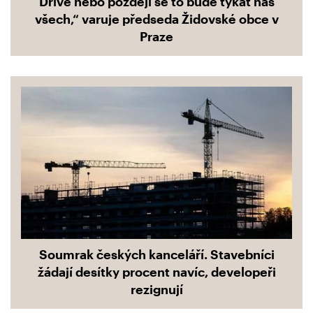
Dříve nebo později se to bude týkat nás
všech,“ varuje předseda Židovské obce v
Praze
Soumrak českých kanceláří. Stavebníci
žádají desítky procent navíc, developeři
rezignují