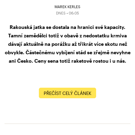
MAREK KERLES
DNES • 06:05
Rakouská jatka se dostala na hranici své kapacity.
Tamní zemědělci totiž v obavě z nedostatku krmiva
dávají aktuálně na porážku až třikrát více skotu než
obvykle. Částečnému vybíjení stád se zřejmě nevyhne
ani Česko. Ceny sena totiž raketově rostou i u nás.
PŘEČÍST CELÝ ČLÁNEK