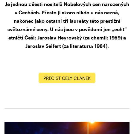
Je jednou z šesti nositelů Nobelových cen narozených
v Čechách. Přesto ji skoro nikdo u nás nezná,
nakonec jako ostatní tři laureáty této prestižní
světoznámé ceny. U nás jsou v povědomí jen „echt“
etničtí Češi: Jaroslav Heyrovský (za chemii: 1959) a
Jaroslav Seifert (za literaturu: 1984).
PŘEČÍST CELÝ ČLÁNEK