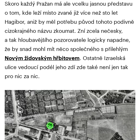
Skoro každý Pražan má ale vcelku jasnou představu
o tom, kde leží místo zvané již více než sto let
Hagibor, aniž by měl potřebu původ tohoto podivně
cizokrajného názvu zkoumat. Zní zcela nečesky,
a tak hloubavějšího pozorovatele logicky napadne,
že by snad mohl mít něco společného s přilehlým
Novým židovským hřbitovem
. Ostatně Izraelská
ulice vedoucí podél jeho zdí zde také není jen tak
pro nic za nic.