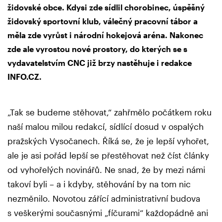
židovské obce. Kdysi zde sídlil chorobinec, úspěšný
židovský sportovní klub, válečný pracovní tábor a
měla zde vyrůst i národní hokejová aréna. Nakonec
zde ale vyrostou nové prostory, do kterých se s
vydavatelstvím CNC již brzy nastěhuje i redakce
INFO.CZ.
„Tak se budeme stěhovat,“ zahřmělo počátkem roku
naší malou milou redakcí, sídlící dosud v ospalých
pražských Vysočanech. Říká se, že je lepší vyhořet,
ale je asi pořád lepší se přestěhovat než číst články
od vyhořelých novinářů. Ne snad, že by mezi námi
takoví byli – a i kdyby, stěhování by na tom nic
nezměnilo. Novotou zářící administrativní budova
s veškerými současnými „fíčurami“ každopádně ani