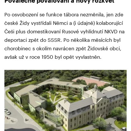
Poválečné povalování a nový rozkvět
Po osvobození se funkce tábora nezměnila, jen zde
české Židy vystřídali Němci a (i údajně) kolaborující
Češi plus domestikovaní Rusové vyhlídnutí NKVD na
deportaci zpět do SSSR. Po několika měsících byl
chorobinec s okolím navrácen zpět Židovské obci,
avšak už v roce 1950 byl opět vyvlastněn.