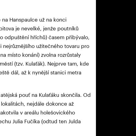
je na Hanspaulce už na konci
řbitova je nevelké, jenže poutníků
o odpuštění hříchů) časem přibývalo,
i nejrůznějšího užitečného tovaru pro
a místo konání) zvolna rozrůstaly
ěstí (tzv. Kulaťák). Nejprve tam, kde
tě dál, až k nynější stanici metra
tějská pouť na Kulaťáku skončila. Od
lokalitách, nejdále dokonce až
akotvila v areálu holešovického
echu Julia Fučíka (odtud ten Julda