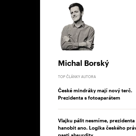
Michal Borský
TOP ČLÁNKY AUTORA
České mindráky mají nový terč.
Prezidenta s fotoaparátem
Vlajku pálit nesmíme, prezidenta
hanobit ano. Logika českého prá
pasti absurdity