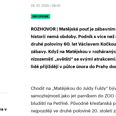
26. 02. 2025 • 09:30
INFOPUNK
ROZHOVOR | Matějská pouť je zábavním
historií nemá obdoby. Podnik s více než 
druhé poloviny 60. let Václavem Kočkou
zábavy. Když na Matějskou v rozháraných
nizozemští „světští“ se svými atrakcemi
lidé přijíždějí v půlce února do Prahy do
Chodit na „Matějskou do Juldy Fuldy“ býv
samozřejmostí jako jet parníkem do ZOO 
bludišti na Petříně. Původně křesťanská 
va v
nejpozději ve druhé polovině 20. století 