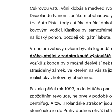
Cukrovou vatu, vůni klobás a medvěd rvo
Discolandu Ivanem Jonákem obohacovaly 
tzv. Auto Pista, tedy autíčka drnčící do
kovovými vodiči. Klasikou byl samozřejmě
na lidský pohon, později obligátní labutě
Vrcholem zábavy ovšem bývala legendár
dráha, stojící v zadním koutě výstaviště
vozíků z kopce bylo možná děsivější než 
strašidelný zámek, ve kterém na vás za jí
realisticky zhotovený oběšenec.
Pak ale přišel rok 1993, a do letitého pan
zpožděním revoluce, nejprve v podobě o
centrifug. A tzv. „Holandské atrakce“ js
stejně jako je do Prahy dodnes přiváží st