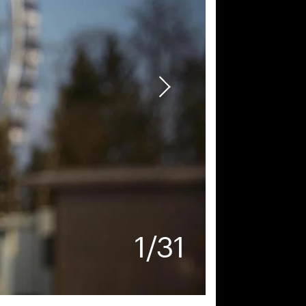
1
/
31