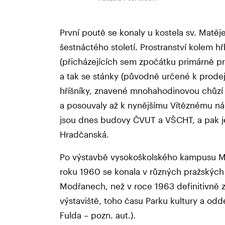
První poutě se konaly u kostela sv. Matě
šestnáctého století. Prostranství kolem h
(přicházejících sem zpočátku primárně pr
a tak se stánky (původně určené k prodej
hříšníky, znavené mnohahodinovou chůzí n
a posouvaly až k nynějšímu Vítěznému nám
jsou dnes budovy ČVUT a VŠCHT, a pak ješ
Hradčanská.
Po výstavbě vysokoškolského kampusu Ma
roku 1960 se konala v různých pražských 
Modřanech, než v roce 1963 definitivně z
výstaviště, toho času Parku kultury a odd
Fulda – pozn. aut.).