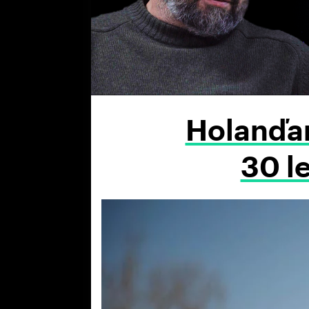
Holanďan
30 le