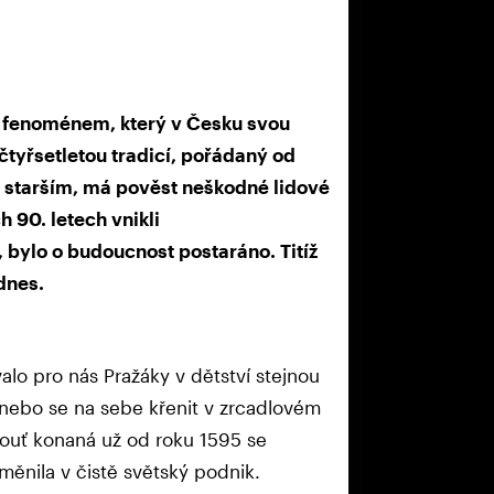
 fenoménem, který v Česku svou
čtyřsetletou tradicí, pořádaný od
 starším, má pověst neškodné lidové
 90. letech vnikli
, bylo o budoucnost postaráno. Titíž
dnes.
alo pro nás Pražáky v dětství stejnou
nebo se na sebe křenit v zrcadlovém
pouť konaná už od roku 1595 se
změnila v čistě světský podnik.