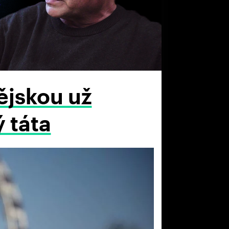
ějskou už
ý táta