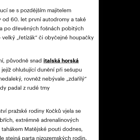
ucí se s pozdějším majitelem
od 60. let první autodromy a také
kola po dřevěných fošnách pobitých
 velký „řetízák“ či obyčejné houpačky
.
ní, původně snad
italská horská
, jejíž ohlušující dunění při sešupu
nedaleký, rovněž nebývale „zdařilý“
zdy padal z rudé tmy
ství pražské rodiny Kočků vjela se
břích, extrémně adrenalinových
ou tahákem Matějské pouti dodnes,
ále stejná parta nizozemských rodin.