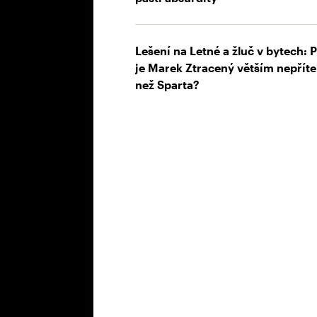
Lešení na Letné a žluč v bytech: 
je Marek Ztracený větším nepřít
než Sparta?