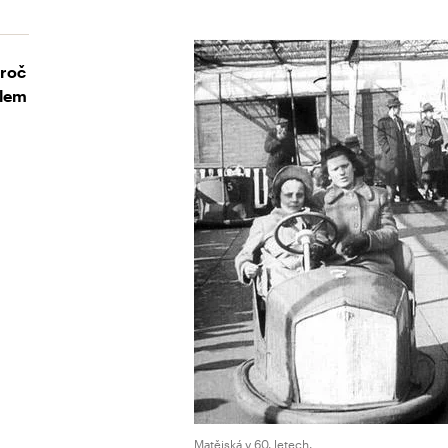
Proč
elem
Matějská v 60. letech.