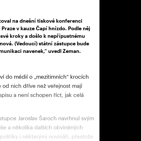
zoval na dnešní tiskové konferenci
 Praze v kauze Čapí hnízdo. Podle něj
 své kroky a došlo k nepřípustnému
 nová. (Vedoucí) státní zástupce bude
omunikaci navenek,“ uvedl Zeman.
uví do médií o „mezitimních“ krocích
se od nich dříve než veřejnost mají
isu a není schopen říct, jak celá
ástupce Jaroslav Šaroch navrhnul svým
še a několika dalších obviněných
politiky i některými novináři, přestože