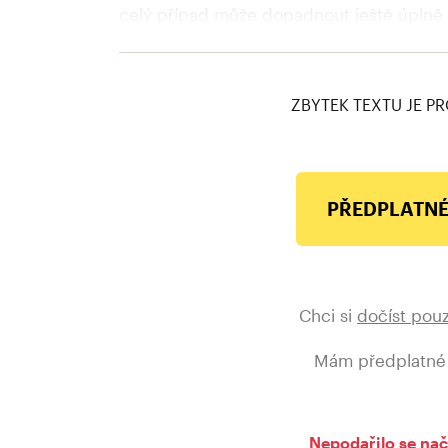
celý případ může dopadnout ještě úplně ji
nacházíme. Státní zastupitelství nebylo s
Zeman.
ZBYTEK TEXTU JE PR
PŘEDPLATNÉ
Chci si
dočíst pou
Mám předplatné
Nepodařilo se nač