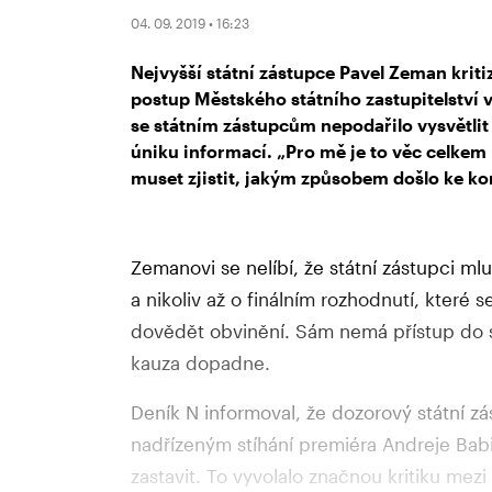
04. 09. 2019 • 16:23
Nejvyšší státní zástupce Pavel Zeman kriti
postup Městského státního zastupitelství v
se státním zástupcům nepodařilo vysvětlit
úniku informací. „Pro mě je to věc celkem
muset zjistit, jakým způsobem došlo ke k
Zemanovi se nelíbí, že státní zástupci ml
a nikoliv až o finálním rozhodnutí, které 
dovědět obvinění. Sám nemá přístup do sp
kauza dopadne.
Deník N informoval, že dozorový státní z
nadřízeným stíhání premiéra Andreje Babi
zastavit. To vyvolalo značnou kritiku mezi 