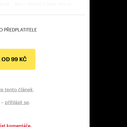
nak. „Není zřejmé v jaké fázi se
chopné vysvětlit svůj postup,“ dodal
O PŘEDPLATITELE
 OD 99 KČ
ze tento článek
.
 –
přihlásit se
.
íst komentáře.