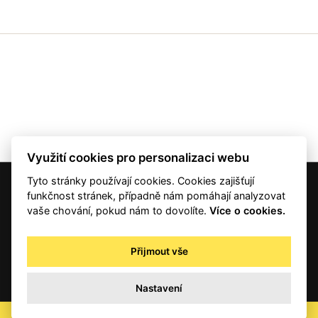
Využití cookies pro personalizaci webu
Tyto stránky používají cookies. Cookies zajišťují
© 2001 — 2026 Copyright CMI News a dodavatelé obsahu. |
Cookies
funkčnost stránek, případně nám pomáhají analyzovat
Kontakt
vaše chování, pokud nám to dovolíte.
Více o cookies.
RSS
Autorská práva
Přijmout vše
Zpracování osobních údajů - registrovaní a předplatitelé
Zpracování osobních údajů pro novinářské a další účely
Nastavení
Obchodní podmínky
office@info.cz
CHCI NEWSLETTER