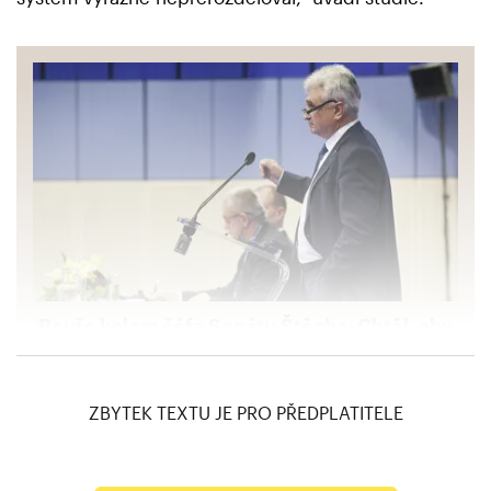
Bouře kolem šéfa Senátu Štěcha: Chtěl, aby
živnostníci platili víc, a hnal je do
zaměstnání, ti zuří a volají po jeho konci
ZBYTEK TEXTU JE PRO PŘEDPLATITELE