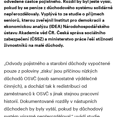
odvedené částce pojistného. Rozdíl by byl ještě vyšší,
pokud by se peníze z důchodového systému solidárně
nepřerozdělovaly. Vyplývá to ze studie o příjmech
seniorů, kterou zveřejnil Institut pro demokracii a
ekonomickou analýzu (IDEA) Národohospodářského
ústavu Akademie věd ČR. Česká správa sociálního
zabezpečení (ČSSZ) a ministerstvo práce řeší stížnosti
živnostníků na malé důchody.
„Odvody pojistného a starobní důchody vypočtené
pouze z poloviny ‚zisku‘ jsou příčinou nízkých
důchodů OSVČ (osob samostatně výdělečně
činných), a dochází tak k redistribuci od
zaměstnanců k OSVČ s jinak stejnou pracovní
historií. Dokumentované rozdíly v nástupních
důchodech by byly vyšší, pokud by důchodový
systém výrazně nepřerozděloval,“ uvádí studie.