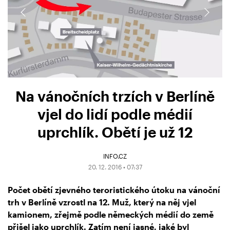
Na vánočních trzích v Berlíně
vjel do lidí podle médií
uprchlík. Obětí je už 12
INFO.CZ
20. 12. 2016 • 07:37
Počet obětí zjevného teroristického útoku na vánoční
trh v Berlíně vzrostl na 12. Muž, který na něj vjel
kamionem, zřejmě podle německých médií do země
přišel jako uprchlík. Zatím není jasné, jaké byl