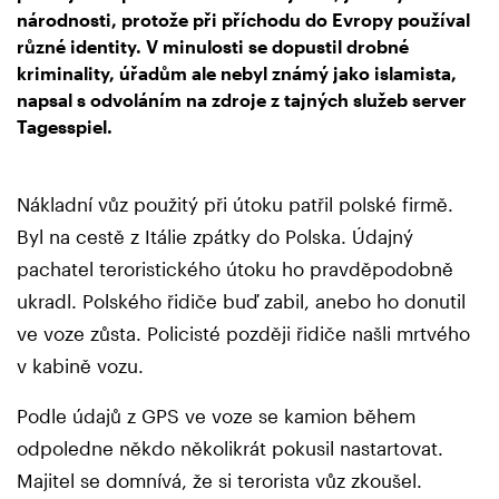
národnosti, protože při příchodu do Evropy používal
různé identity. V minulosti se dopustil drobné
kriminality, úřadům ale nebyl známý jako islamista,
napsal s odvoláním na zdroje z tajných služeb server
Tagesspiel.
Nákladní vůz použitý při útoku patřil polské firmě.
Byl na cestě z Itálie zpátky do Polska. Údajný
pachatel teroristického útoku ho pravděpodobně
ukradl. Polského řidiče buď zabil, anebo ho donutil
ve voze zůsta. Policisté později řidiče našli mrtvého
v kabině vozu.
Podle údajů z GPS ve voze se kamion během
odpoledne někdo několikrát pokusil nastartovat.
Majitel se domnívá, že si terorista vůz zkoušel.