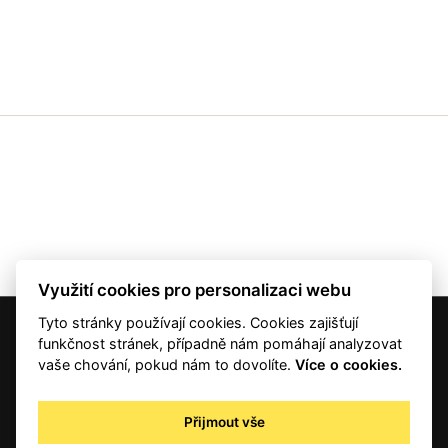
Využití cookies pro personalizaci webu
Tyto stránky používají cookies. Cookies zajišťují
© 2001 — 2026 Copyright CMI News a dodavatelé obsahu. |
Cookies
funkčnost stránek, případně nám pomáhají analyzovat
Kontakt
vaše chování, pokud nám to dovolíte.
Více o cookies.
RSS
Autorská práva
Přijmout vše
Zpracování osobních údajů - registrovaní a předplatitelé
Zpracování osobních údajů pro novinářské a další účely