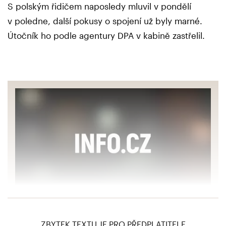
S polským řidičem naposledy mluvil v pondělí
v poledne, další pokusy o spojení už byly marné.
Útočník ho podle agentury DPA v kabině zastřelil.
Komu patřil kamion?
ZBYTEK TEXTU JE PRO PŘEDPLATITELE