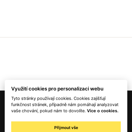
Využití cookies pro personalizaci webu
Tyto stránky používají cookies. Cookies zajišťují
© 2001 — 2026 Copyright CMI News a dodavatelé obsahu. |
Cookies
funkčnost stránek, případně nám pomáhají analyzovat
Kontakt
vaše chování, pokud nám to dovolíte.
Více o cookies.
RSS
Autorská práva
Přijmout vše
Zpracování osobních údajů - registrovaní a předplatitelé