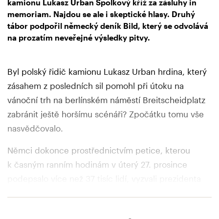
kamionu Lukasz Urban Spolkový kříž za zásluhy in
memoriam. Najdou se ale i skeptické hlasy. Druhý
tábor podpořil německý deník Bild, který se odvolává
na prozatím neveřejné výsledky pitvy.
Byl polský řidič kamionu Lukasz Urban hrdina, který
zásahem z posledních sil pomohl při útoku na
vánoční trh na berlínském náměstí Breitscheidplatz
zabránit ještě horšímu scénáři? Zpočátku tomu vše
nasvědčovalo.
Němci dokonce prostřednictvím petice, kterou
k časným ranním hodinám v úterý 27. prosince
podepsalo více než 37 tisíc lidí, vyzvali prezidenta
Joachima Gaucka, aby zesnulému řidiči dodatečně
udělil spolkový kříž za zásluhy.