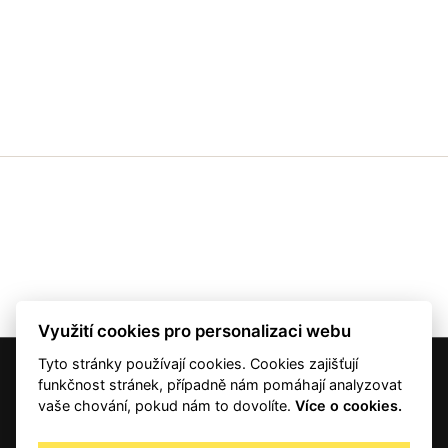
Využití cookies pro personalizaci webu
Tyto stránky používají cookies. Cookies zajišťují
© 2001 — 2026 Copyright CMI News a dodavatelé obsahu. |
Cookies
funkčnost stránek, případně nám pomáhají analyzovat
Kontakt
vaše chování, pokud nám to dovolíte.
Více o cookies.
RSS
Autorská práva