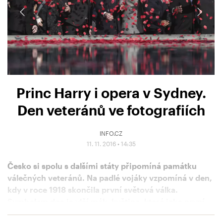
Princ Harry i opera v Sydney.
Den veteránů ve fotografiích
INFO.CZ
11. 11. 2016 • 14:35
Česko si spolu s dalšími státy připomíná památku
válečných veteránů. Na padlé vojáky vzpomíná v den,
kdy v roce 1918 skončila první světová válka.
Symbolem dne je vlčí mák, květina, která jako první
vyrostla na polích zničených při bojích.