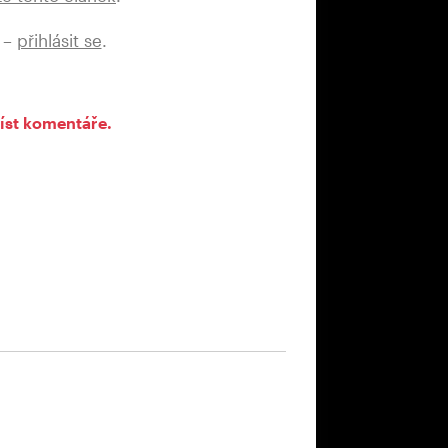
 –
přihlásit se
.
íst komentáře.