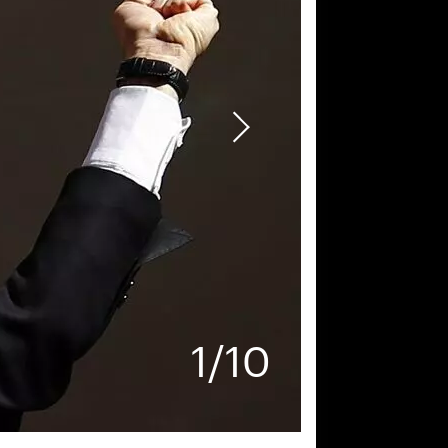
1
/
10