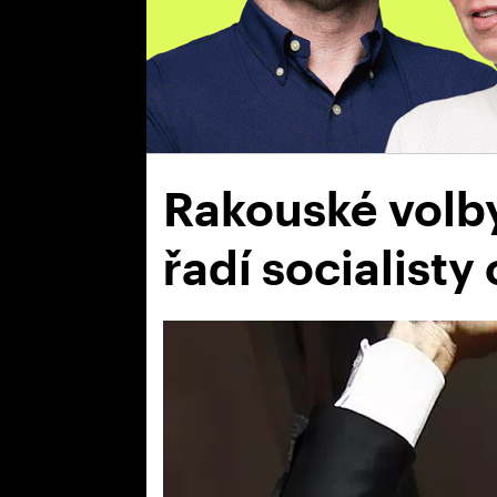
Rakouské volby
řadí socialisty