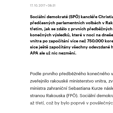
17. 10. 2017 • 08:31
Sociální demokraté (SPÖ) kancléře Christi
předčasných parlamentních volbách v Rak
třetím, jak se zdálo z prvních předběžnýc
konečných výsledků, které v noci na dneše
vnitra po započítání více než 750.000 kor
sice ještě započítány všechny odevzdané h
APA ale už nic nezmění.
Podle prvního předběžného konečného výs
zveřejnilo rakouské ministerstvo vnitra, zv
ministra zahraniční Sebastiana Kurze ná
stranou Rakouska (FPÖ). Sociální demokr
až třetí, což by bylo poprvé v poválečný