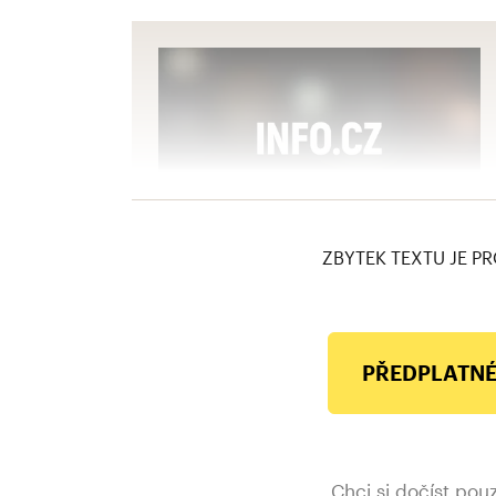
ZBYTEK TEXTU JE PR
PŘEDPLATNÉ
Chci si
dočíst pou