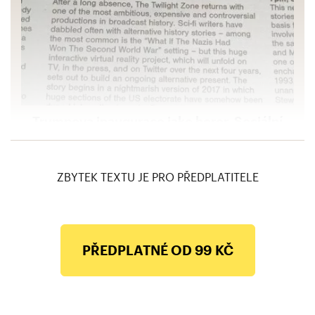
Trumpova inaugurace jako horor. Sociální
sítě se baví nad drtivou recenzí televizního
kritika
ZBYTEK TEXTU JE PRO PŘEDPLATITELE
PŘEDPLATNÉ OD 99 KČ