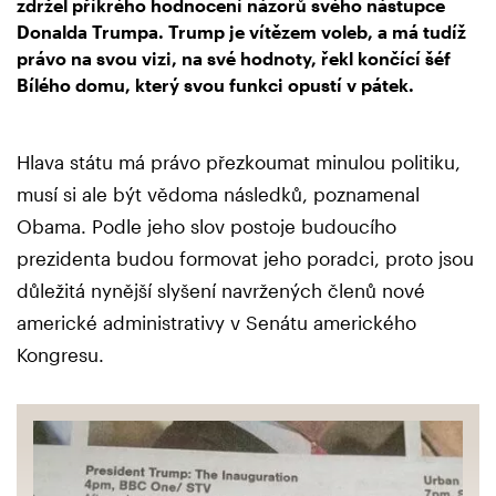
zdržel příkrého hodnocení názorů svého nástupce
Donalda Trumpa. Trump je vítězem voleb, a má tudíž
právo na svou vizi, na své hodnoty, řekl končící šéf
Bílého domu, který svou funkci opustí v pátek.
Hlava státu má právo přezkoumat minulou politiku,
musí si ale být vědoma následků, poznamenal
Obama. Podle jeho slov postoje budoucího
prezidenta budou formovat jeho poradci, proto jsou
důležitá nynější slyšení navržených členů nové
americké administrativy v Senátu amerického
Kongresu.