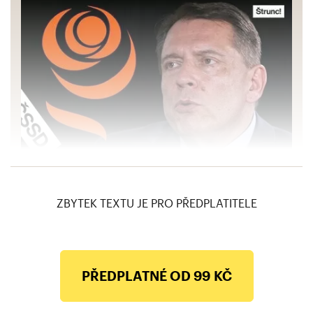
ČSSD nemá peníze a ve volbách propadne,
zachránit ji můžou sňatky homosexuálů
ZBYTEK TEXTU JE PRO PŘEDPLATITELE
PŘEDPLATNÉ OD 99 KČ