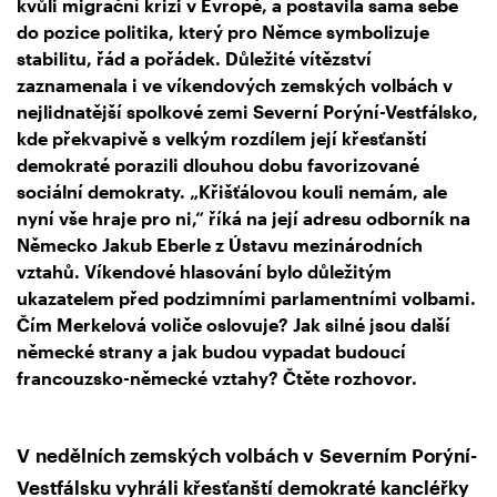
kvůli migrační krizi v Evropě, a postavila sama sebe
do pozice politika, který pro Němce symbolizuje
stabilitu, řád a pořádek. Důležité vítězství
zaznamenala i ve víkendových zemských volbách v
nejlidnatější spolkové zemi Severní Porýní-Vestfálsko,
kde překvapivě s velkým rozdílem její křesťanští
demokraté porazili dlouhou dobu favorizované
sociální demokraty. „Křišťálovou kouli nemám, ale
nyní vše hraje pro ni,“ říká na její adresu odborník na
Německo Jakub Eberle z Ústavu mezinárodních
vztahů. Víkendové hlasování bylo důležitým
ukazatelem před podzimními parlamentními volbami.
Čím Merkelová voliče oslovuje? Jak silné jsou další
německé strany a jak budou vypadat budoucí
francouzsko-německé vztahy? Čtěte rozhovor.
V nedělních zemských volbách v Severním Porýní-
Vestfálsku vyhráli křesťanští demokraté kancléřky