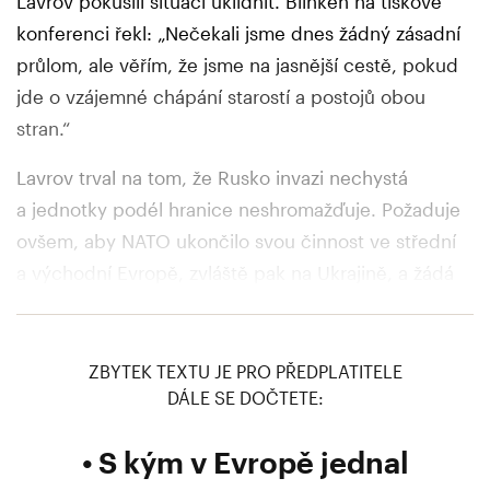
Lavrov pokusili situaci uklidnit. Blinken na tiskové
konferenci řekl: „Nečekali jsme dnes žádný zásadní
průlom, ale věřím, že jsme na jasnější cestě, pokud
jde o vzájemné chápání starostí a postojů obou
stran.“
Lavrov trval na tom, že Rusko invazi nechystá
a jednotky podél hranice neshromažďuje. Požaduje
ovšem, aby NATO ukončilo svou činnost ve střední
a východní Evropě, zvláště pak na Ukrajině, a žádá
závazek, že Ukrajina nikdy nevstoupí do této
vojenské aliance.
ZBYTEK TEXTU JE PRO PŘEDPLATITELE
DÁLE SE DOČTETE:
S kým v Evropě jednal