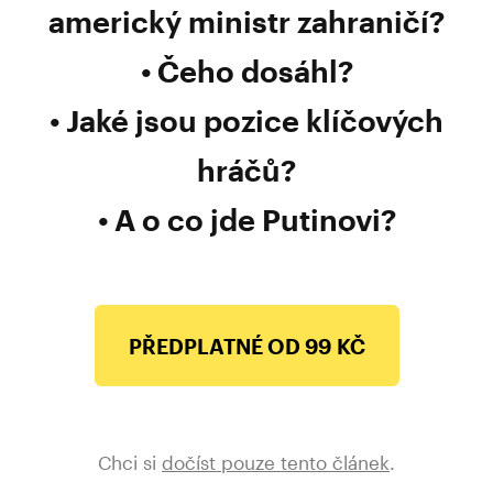
americký ministr zahraničí?
Čeho dosáhl?
Jaké jsou pozice klíčových
hráčů?
A o co jde Putinovi?
PŘEDPLATNÉ OD 99 KČ
Chci si
dočíst pouze tento článek
.