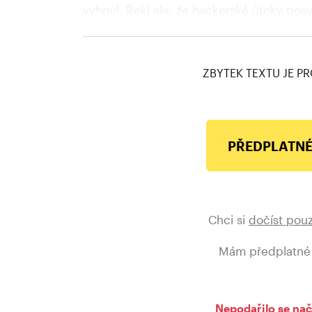
vyhnul. Řekl ale, že hackerské útoky posv
„Můžete sami odhadnout, zda by se tito l
ničemnosti, že by rozhodovali bez Putina,
ZBYTEK TEXTU JE PR
PŘEDPLATNÉ
Chci si
dočíst pou
Mám předplatné
Nepodařilo se nač