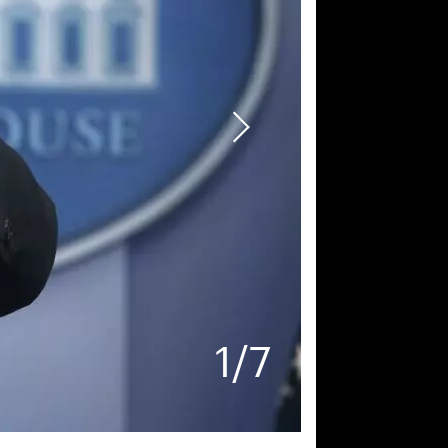
1
/
7