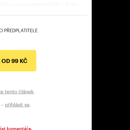
ětili vysoce postavení lidé v Rusku.
idé dokázali dopustit takové
“ řekl novinářům.
O PŘEDPLATITELE
 OD 99 KČ
ze tento článek
.
 –
přihlásit se
.
íst komentáře.