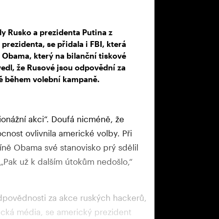
ly Rusko a prezidenta Putina z
rezidenta, se přidala i FBI, která
 Obama, který na bilanční tiskové
vedl, že Rusové jsou odpovědní za
ně během volební kampaně.
onážní akci“. Doufá nicméně, že
nost ovlivnila americké volby. Při
íně Obama své stanovisko prý sdělil
 „Pak už k dalším útokům nedošlo,“
dpovědnosti za akce ruských hackerů,
ická média, se americký prezident