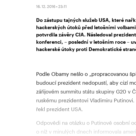
16. 12. 2016 • 23:11
Do zástupu tajných služeb USA, které nařk
hackerských útoků před letošními volbami p
potvrdila závěry CIA. Následoval prezident
konferenci, – poslední v letošním roce – u
hackerské útoky proti Demokratické stra
Podle Obamy nešlo o „propracovanou špi
budoucí prezident nedopustí, aby cizí moc
zářijovém summitu státu skupiny G20 v Č
ruskému prezidentovi Vladimiru Putinovi.
řekl prezident USA.
Odpovědi na otázku o Putinově osobní o
o níž v minulých dnech informovala amer