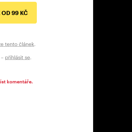
 OD 99 KČ
ze tento článek
.
 –
přihlásit se
.
íst komentáře.