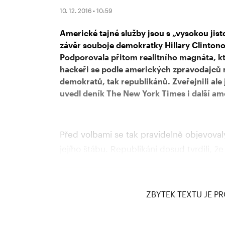
10. 12. 2016 • 10:59
Americké tajné služby jsou s „vysokou jis
závěr souboje demokratky Hillary Clinton
Podporovala přitom realitního magnáta, kt
hackeři se podle amerických zpravodajců n
demokratů, tak republikánů. Zveřejnili al
uvedl deník The New York Times i další a
Před volbami se tak pravidelně objevova
jejího štábu. Republikáni dosud tvrdili, že
se do jejích počítačů nikdo nedostal. Po
Moskva získala také důvěrné informace re
ZBYTEK TEXTU JE PR