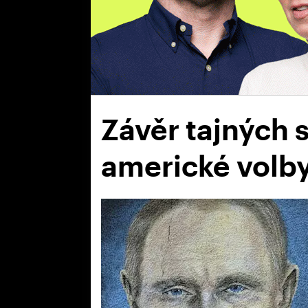
Závěr tajných s
americké volb