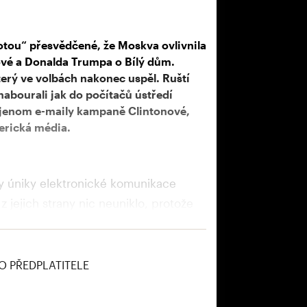
totou“ přesvědčené, že Moskva ovlivnila
ové a Donalda Trumpa o Bílý dům.
erý ve volbách nakonec uspěl. Ruští
abourali jak do počítačů ústředí
e jenom e-maily kampaně Clintonové,
merická média.
ly úniky elektronické komunikace
 z jejich strany nic neuniklo, protože
dle amerických tajných služeb ale
publikánů, ale nepoužila je.
O PŘEDPLATITELE