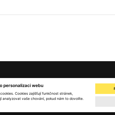
© 2001 — 2026 Copyright CMI News a dodavatelé obsahu. |
Cookies
ro personalizaci webu
a
Zpracování osobních údajů - registrovaní a předplatitelé
Zpracování osobních úd
 cookies. Cookies zajišťují funkčnost stránek,
 analyzovat vaše chování, pokud nám to dovolíte.
Obchodní podmínky
office@info.cz