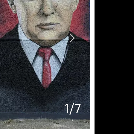
1
/
7