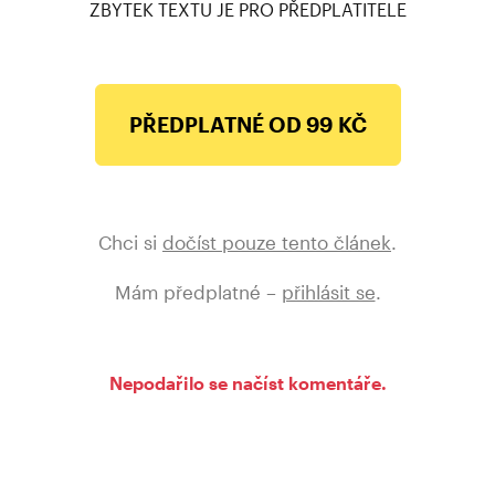
sebe.
ZBYTEK TEXTU JE PRO PŘEDPLATITELE
Několikrát pouze naznačila, koho by ráda potkávala
při jednáních na mezinárodních summitech.
Naposledy letos v létě. To se jí média ptala, zda jí
PŘEDPLATNÉ OD 99 KČ
představa republikána Donalda Trumpa v úřadu
amerického prezidenta budí ze spaní. Merkelová
tehdy s kamennou tváří odvětila, že ne. Jindy zase
na adresu bývalé americké ministryně zahraničí
Chci si
dočíst pouze tento článek
.
v Obamově administrativě uvedla, že si jí cení za
Mám předplatné –
přihlásit se
.
„strategické uvažování a velkou odhodlanost“.
Na dnešní tiskové konferenci v Berlíně spolu
s kancléřkou vystoupila také norská premiérka Erna
Nepodařilo se načíst komentáře.
Solbergová. Ta řekla, že pokud by Hillary Clintonová
porazila Donalda Trumpa a stala se vůbec první
ženou v čele USA, přineslo by to důležitý