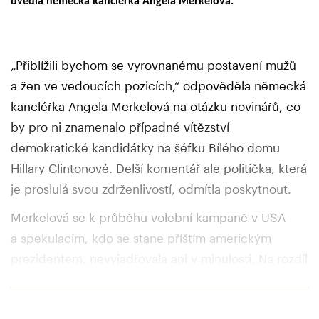
uvedla německá kancléřka Angela Merkelová.
„Přiblížili bychom se vyrovnanému postavení mužů
a žen ve vedoucích pozicích,“ odpověděla německá
kancléřka Angela Merkelová na otázku novinářů, co
by pro ni znamenalo případné vítězství
demokratické kandidátky na šéfku Bílého domu
Hillary Clintonové. Delší komentář ale politička, která
je proslulá svou zdrženlivostí, odmítla poskytnout.
Merkelová se k průběhu volební kampaně v USA
a spekulacím, kdo se stane příštím americkým
prezidentem, nevyjadřovala ani v minulosti. Na rozdíl
od Clintonové, která řekla, že kancléřka patří k jejím
„oblíbenkyním“, si své preference nechává pro