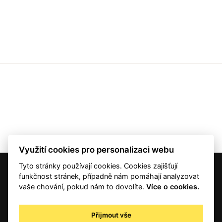
precedens.
„Pravděpodobně by to inspirovalo mladé ženy, aby
si nemyslely, že politika je výhradní doménou mužů.
I ony mají šanci ovlivnit společnost,“ uvedla
Solbergová. „Ale není to tak, že je tu nějaký dámský
klub, který chce vládnout světu,“ dodala.
Využití cookies pro personalizaci webu
Tyto stránky používají cookies. Cookies zajišťují
© 2001 — 2026 Copyright CMI News a dodavatelé obsahu. |
Cookies
funkčnost stránek, případně nám pomáhají analyzovat
Kontakt
vaše chování, pokud nám to dovolíte.
Více o cookies.
RSS
Autorská práva
Přijmout vše
Zpracování osobních údajů - registrovaní a předplatitelé