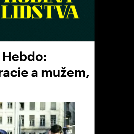
e Hebdo:
kracie a mužem,