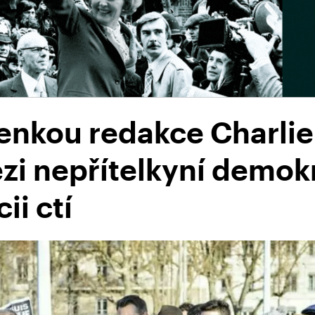
lenkou redakce Charli
ezi nepřítelkyní demo
ii ctí