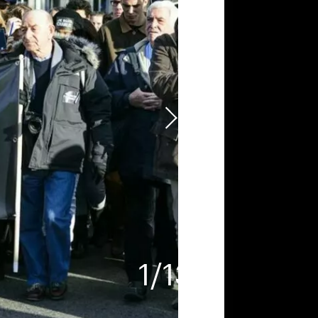
1
/
13