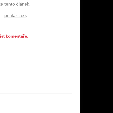
ze tento článek
.
 –
přihlásit se
.
íst komentáře.