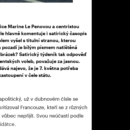
vice Marine Le Penovou a centristou
 hlavně komentuje i satirický časopis
em vyšel s titulní stranou, kterou
 pozadí je bílým písmem natištěná
obrázek? Satirický týdeník tak odpověď
dentských voleb, považuje za jasnou.
ává najevo, že je 7. května potřeba
zastoupení v čele státu.
 apolitický, už v dubnovém čísle se
kritizoval Francouze, kteří se z různých
vůbec nepřijít. Svou neúčastí podle
idátce.