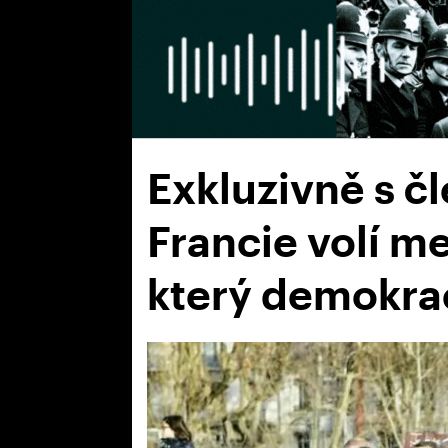
Exkluzivně s č
Francie volí m
který demokrac