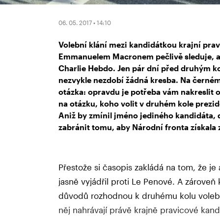
06. 05. 2017 • 14:10
Volební klání mezi kandidátkou krajní pra
Emmanuelem Macronem pečlivě sleduje, ale
Charlie Hebdo. Jen pár dní před druhým kol
nezvykle nezdobí žádná kresba. Na černém
otázka: opravdu je potřeba vám nakreslit 
na otázku, koho volit v druhém kole prezi
Aniž by zmínil jméno jediného kandidáta, d
zabránit tomu, aby Národní fronta získala 
Přestože si časopis zakládá na tom, že je
jasně vyjádřil proti Le Penové. A zároveň 
důvodů rozhodnou k druhému kolu voleb 
něj nahrávají právě krajně pravicové kand