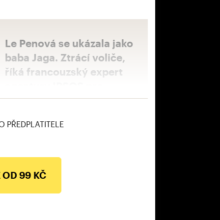
Le Penová se ukázala jako
baba Jaga. Ztrácí voliče,
říká francouzský expert
agentury IPSOS pro
INFO.CZ
O PŘEDPLATITELE
 OD 99 KČ