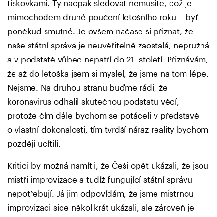
tiskovkami. Ty naopak sledovat nemusíte, což je
mimochodem druhé poučení letošního roku – byť
poněkud smutné. Je ovšem načase si přiznat, že
naše státní správa je neuvěřitelně zaostalá, nepružná
a v podstatě vůbec nepatří do 21. století. Přiznávám,
že až do letoška jsem si myslel, že jsme na tom lépe.
Nejsme. Na druhou stranu buďme rádi, že
koronavirus odhalil skutečnou podstatu věcí,
protože čím déle bychom se potáceli v představě
o vlastní dokonalosti, tím tvrdší náraz reality bychom
později ucítili.
Kritici by možná namítli, že Češi opět ukázali, že jsou
mistři improvizace a tudíž fungující státní správu
nepotřebují. Já jim odpovídám, že jsme mistrnou
improvizaci sice několikrát ukázali, ale zároveň je