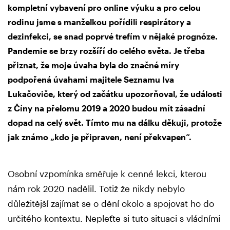
kompletní vybavení pro online výuku a pro celou
rodinu jsme s manželkou pořídili respirátory a
dezinfekci, se snad poprvé trefím v nějaké prognóze.
Pandemie se brzy rozšíří do celého světa. Je třeba
přiznat, že moje úvaha byla do značné míry
podpořená úvahami majitele Seznamu Iva
Lukačoviče, který od začátku upozorňoval, že události
z Číny na přelomu 2019 a 2020 budou mít zásadní
dopad na celý svět. Tímto mu na dálku děkuji, protože
jak známo „kdo je připraven, není překvapen“.
Osobní vzpomínka směřuje k cenné lekci, kterou
nám rok 2020 nadělil. Totiž že nikdy nebylo
důležitější zajímat se o dění okolo a spojovat ho do
určitého kontextu. Nepleťte si tuto situaci s vládními