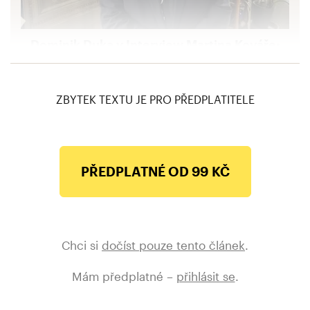
Dominik Duka v Interview Martina Kováře:
Pandemie nám klade existenční, ale i
existenciální otázky. Lidé hledají odpovědi
ZBYTEK TEXTU JE PRO PŘEDPLATITELE
PŘEDPLATNÉ OD 99 KČ
Chci si
dočíst pouze tento článek
.
Mám předplatné –
přihlásit se
.