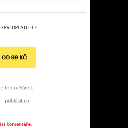
být sakra nervózní
O PŘEDPLATITELE
 OD 99 KČ
ze tento článek
.
 –
přihlásit se
.
íst komentáře.