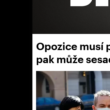
Opozice musí 
pak může sesa