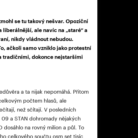
l se tu takový nešvar. Opoziční
 liberálnější, ale navíc na „staré“ a
traní, nikdy vládnout nebudou.
, ačkoli samo vzniklo jako protestní
 tradičními, dokonce nejstaršími
nedůvěra a ta nijak nepomáhá. Přitom
 celkovým počtem hlasů, ale
ítají, než sčítají. V posledních
TOP 09 a STAN dohromady nějakých
NO dosáhlo na rovný milion a půl. To
ho celkového součtu osm set tisíc