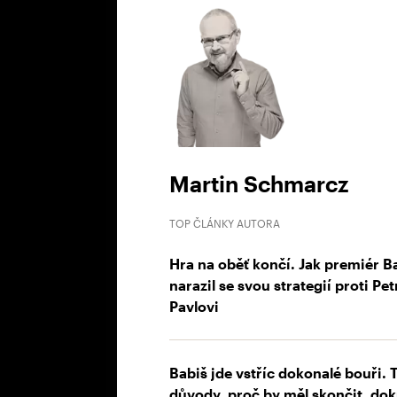
Martin Schmarcz
TOP ČLÁNKY AUTORA
Hra na oběť končí. Jak premiér B
narazil se svou strategií proti Pet
Pavlovi
Babiš jde vstříc dokonalé bouři. T
důvody, proč by měl skončit, do