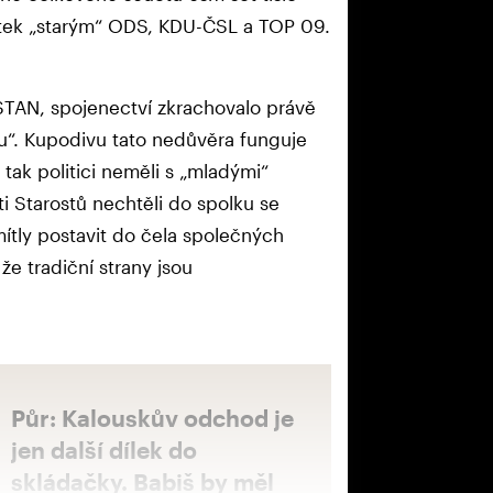
ytek „starým“ ODS, KDU-ČSL a TOP 09.
STAN, spojenectví zkrachovalo právě
tou“. Kupodivu tato nedůvěra funguje
 tak politici neměli s „mladými“
i Starostů nechtěli do spolku se
mítly postavit do čela společných
e tradiční strany jsou
Půr: Kalouskův odchod je
jen další dílek do
skládačky. Babiš by měl