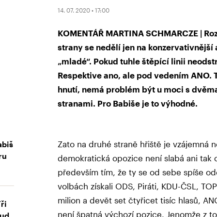
14. 07. 2020 • 17:00
KOMENTÁŘ MARTINA SCHMARCZE | Rozmoh
strany se nedělí jen na konzervativnější a
„mladé“. Pokud tuhle štěpící linii neods
Respektive ano, ale pod vedením ANO. To
hnutí, nemá problém být u moci s dvěma
stranami. Pro Babiše je to výhodné.
Zato na druhé straně hřiště je vzájemná 
abiš
ru
demokratická opozice není slabá ani tak
především tím, že ty se od sebe spíše odeč
volbách získali ODS, Piráti, KDU-ČSL, 
milion a devět set čtyřicet tisíc hlasů, A
ři
není špatná výchozí pozice. Jenomže z to
kud