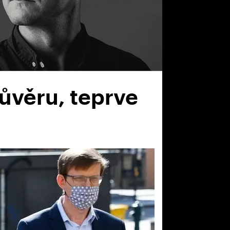
ůvěru, teprve