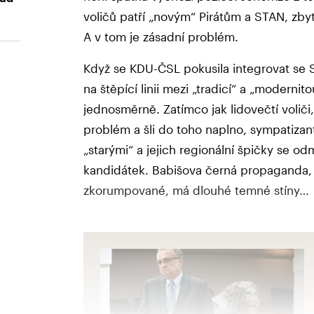
voličů patří „novým“ Pirátům a STAN, zb
A v tom je zásadní problém.
Když se KDU-ČSL pokusila integrovat se 
na štěpící linii mezi „tradicí“ a „moderni
jednosměrně. Zatímco jak lidovečtí voliči,
problém a šli do toho naplno, sympatizant
„starými“ a jejich regionální špičky se od
kandidátek. Babišova černá propaganda, ž
zkorumpované, má dlouhé temné stíny…