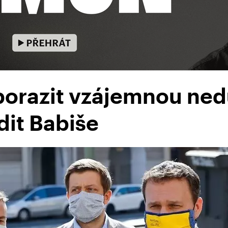
porazit vzájemnou ned
dit Babiše