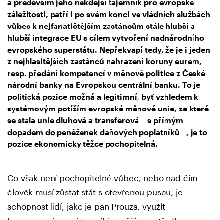
a především jeho někdejší tajemník pro evropské
záležitosti, patří i po svém konci ve vládních službách
vůbec k nejfanatičtějším zastáncům stále hlubší a
hlubší integrace EU s cílem vytvoření nadnárodního
evropského superstátu. Nepřekvapí tedy, že je i jeden
z nejhlasitějších zastánců nahrazení koruny eurem,
resp. předání kompetencí v měnové politice z České
národní banky na Evropskou centrální banku. To je
politická pozice možná a legitimní, byť vzhledem k
systémovým potížím evropské měnové unie, ze které
se stala unie dluhová a transferová – s přímým
dopadem do peněženek daňových poplatníků –, je to
pozice ekonomicky těžce pochopitelná.
Co však není pochopitelné vůbec, nebo nad čím
člověk musí zůstat stát s otevřenou pusou, je
schopnost lidí, jako je pan Prouza, využít