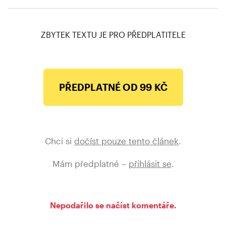
Pečinka: Babiš je toxický a hnutí ANO v pasti.
Kde brát voliče?
ZBYTEK TEXTU JE PRO PŘEDPLATITELE
PŘEDPLATNÉ OD 99 KČ
Chci si
dočíst pouze tento článek
.
Mám předplatné –
přihlásit se
.
Nepodařilo se načíst komentáře.