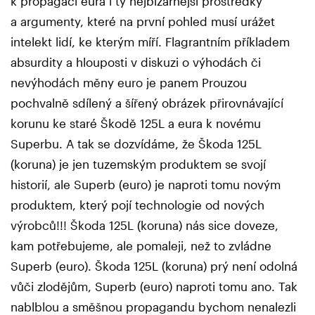
k propagaci eura i ty nejbizarnější prostředky
a argumenty, které na první pohled musí urážet
intelekt lidí, ke kterým míří. Flagrantním příkladem
absurdity a hlouposti v diskuzi o výhodách či
nevýhodách měny euro je panem Prouzou
pochvalně sdílený a šířený obrázek přirovnávající
korunu ke staré Škodě 125L a eura k novému
Superbu. A tak se dozvídáme, že Škoda 125L
(koruna) je jen tuzemským produktem se svojí
historií, ale Superb (euro) je naproti tomu novým
produktem, který pojí technologie od nových
výrobců!!! Škoda 125L (koruna) nás sice doveze,
kam potřebujeme, ale pomaleji, než to zvládne
Superb (euro). Škoda 125L (koruna) prý není odolná
vůči zlodějům, Superb (euro) naproti tomu ano. Tak
nablblou a směšnou propagandu bychom nenalezli