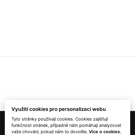
Využití cookies pro personalizaci webu
Tyto stránky používají cookies. Cookies zajišťují
© 2001 — 2026 Copyright CMI News a dodavatelé obsahu. |
Cookies
funkčnost stránek, případně nám pomáhají analyzovat
Kontakt
vaše chování, pokud nám to dovolíte.
Více o cookies.