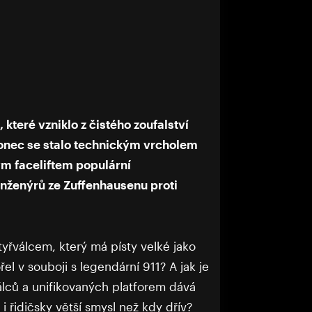
které vzniklo z čistého zoufalství
onec se stalo technickým vrcholem
ým faceliftem populární
 inženýrů ze Zuffenhausenu proti
yřválcem, který má písty velké jako
l v souboji s legendární 911? A jak je
válců a unifikovaných platforem dává
i řidičsky větší smysl než kdy dřív?