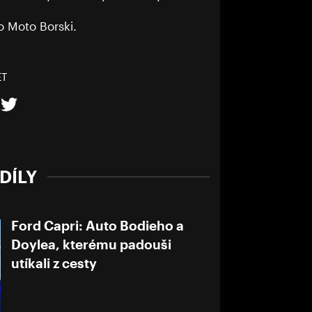
o Moto Borski.
ET
DÍLY
Ford Capri: Auto Bodieho a
Doylea, kterému padouši
utíkali z cesty