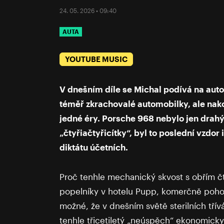
24. 05. 2026 • 09:40
AUTA
YOUTUBE MUSIC
V dnešním díle se Michal podívá na auto, 
téměř zkrachovalé automobilky, ale nak
jedné éry. Porsche 968 nebylo jen drah
„čtyřiačtyřicítky“, byl to poslední vzdor
diktátu účetních.
Proč tenhle mechanický skvost s obřím čt
popelníky v hotelu Pupp, komerčně pohoře
možné, že v dnešním světě sterilních tří
tenhle třicetiletý „neúspěch“ ekonomicky 