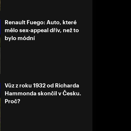
Renault Fuego: Auto, které
mělo sex-appeal dřív, než to
bylo módní
Vůz z roku 1932 od Richarda
Hammonda skončil v Česku.
Proč?