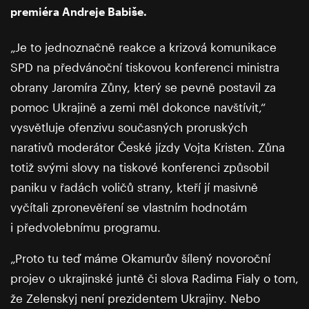
premiéra Andreje Babiše.
„Je to jednoznačně reakce a krizová komunikace
SPD na předvánoční tiskovou konferenci ministra
obrany Jaromíra Zůny, který se pevně postavil za
pomoc Ukrajině a zemi měl dokonce navštívit,“
vysvětluje ofenzivu současných proruských
narativů moderátor České jízdy Vojta Kristen. Zůna
totiž svými slovy na tiskové konferenci způsobil
paniku v řadách voličů strany, kteří jí masivně
vyčítali zpronevěření se vlastním hodnotám
i předvolebnímu programu.
„Proto tu teď máme Okamurův šílený novoroční
projev o ukrajinské juntě či slova Radima Fialy o tom,
že Zelenskyj není prezidentem Ukrajiny. Nebo