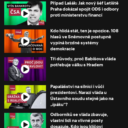
Případ Lašák: Jak nový šéf Letiště
Praha dokázal spojit ODS i odbory
proti ministerstvu financí
Kdo hlídá stát, ten je opozice. 108
hlasů ve Sněmovně postupně
vypíná brzdné systémy
demokracie
Tři důvody, proč Babišova vláda
potřebuje válku s Hradem
Papalášství na silnici i vůči
prezidentovi. Narazí vláda u
Ústavního soudu stejně jako na
„ípáku“?
Odborníků se vláda zbavuje,
vlastní lidi na vlivné posty
dosazuje. Kdo jsou klíčoví