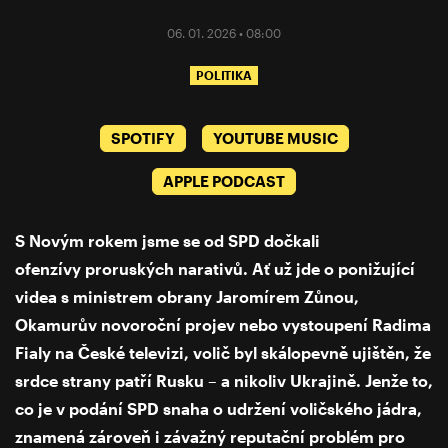
06. 01. 2026 • 08:00
POLITIKA
SPOTIFY
YOUTUBE MUSIC
APPLE PODCAST
S Novým rokem jsme se od SPD dočkali
ofenzívy proruských narativů. Ať už jde o ponižující
videa s ministrem obrany Jaromírem Zůnou,
Okamurův novoroční projev nebo vystoupení Radima
Fialy na České televizi, volič byl skálopevně ujištěn, že
srdce strany patří Rusku – a nikoliv Ukrajině. Jenže to,
co je v podání SPD snaha o udržení voličského jádra,
znamená zároveň i závažný reputační problém pro