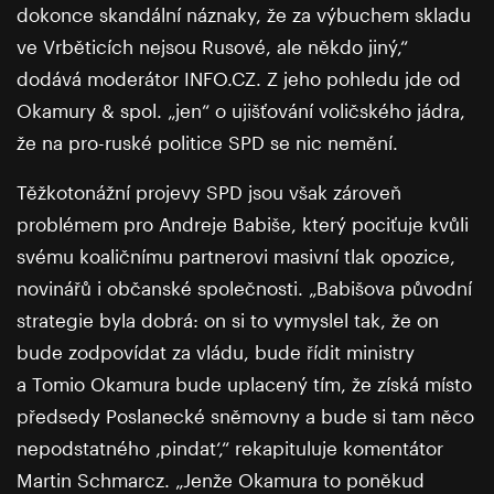
dokonce skandální náznaky, že za výbuchem skladu
ve Vrběticích nejsou Rusové, ale někdo jiný,“
dodává moderátor INFO.CZ. Z jeho pohledu jde od
Okamury & spol. „jen“ o ujišťování voličského jádra,
že na pro-ruské politice SPD se nic nemění.
Těžkotonážní projevy SPD jsou však zároveň
problémem pro Andreje Babiše, který pociťuje kvůli
svému koaličnímu partnerovi masivní tlak opozice,
novinářů i občanské společnosti. „Babišova původní
strategie byla dobrá: on si to vymyslel tak, že on
bude zodpovídat za vládu, bude řídit ministry
a Tomio Okamura bude uplacený tím, že získá místo
předsedy Poslanecké sněmovny a bude si tam něco
nepodstatného ‚pindat‘,“ rekapituluje komentátor
Martin Schmarcz. „Jenže Okamura to poněkud