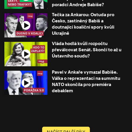
poradci Andreje Babiše?
Tečka za Ankarou: Ostuda pro
Česko, zastíněný Babiš a
doutnající koaliční spory kvůli
Ukrajině
Vláda hodlá kvůli rozpočtu
převálcovat Senát. Skončí to až u
Ústavního soudu?
Pavel v Ankaře vymazal Babiše.
Válka o reprezentaci na summitu
NATO skončila pro premiéra
debaklem