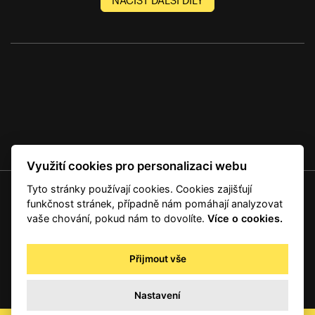
NAČÍST DALŠÍ DÍLY
Využití cookies pro personalizaci webu
Tyto stránky používají cookies. Cookies zajišťují
© 2001 — 2026 Copyright CMI News a dodavatelé obsahu. |
Cookies
funkčnost stránek, případně nám pomáhají analyzovat
Kontakt
vaše chování, pokud nám to dovolíte.
Více o cookies.
RSS
Autorská práva
Přijmout vše
Zpracování osobních údajů - registrovaní a předplatitelé
Zpracování osobních údajů pro novinářské a další účely
Nastavení
Obchodní podmínky
office@info.cz