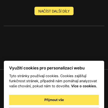
NAČÍST DALŠÍ DÍLY
Využití cookies pro personalizaci webu
Tyto stránky používají cookies. Cookies zajišťují
© 2001 — 2026 Copyright CMI News a dodavatelé obsahu. |
Cookies
funkčnost stránek, případně nám pomáhají analyzovat
Kontakt
vaše chování, pokud nám to dovolíte.
Více o cookies.
RSS
Autorská práva
Přijmout vše
Zpracování osobních údajů - registrovaní a předplatitelé
Zpracování osobních údajů pro novinářské a další účely