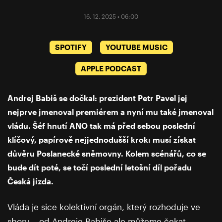
16. 12. 2025 • 06:00
SPOTIFY
YOUTUBE MUSIC
APPLE PODCAST
Andrej Babiš se dočkal: prezident Petr Pavel jej
nejprve jmenoval premiérem a nyní mu také jmenoval
vládu. Šéf hnutí ANO tak má před sebou poslední
klíčový, papírově nejjednodušší krok: musí získat
důvěru Poslanecké sněmovny. Kolem scénářů, co se
bude dít poté, se točí poslední letošní díl pořadu
Česká jízda.
Vláda je sice kolektivní orgán, který rozhoduje ve
sboru – od Andreje Babiše ale můžeme čekat