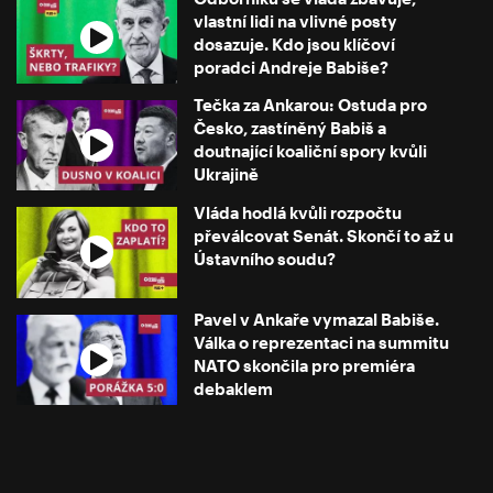
vlastní lidi na vlivné posty
dosazuje. Kdo jsou klíčoví
poradci Andreje Babiše?
Tečka za Ankarou: Ostuda pro
Česko, zastíněný Babiš a
doutnající koaliční spory kvůli
Ukrajině
Vláda hodlá kvůli rozpočtu
převálcovat Senát. Skončí to až u
Ústavního soudu?
Pavel v Ankaře vymazal Babiše.
Válka o reprezentaci na summitu
NATO skončila pro premiéra
debaklem