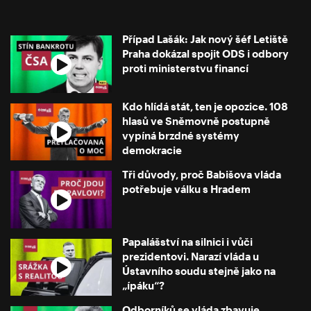
Případ Lašák: Jak nový šéf Letiště
Praha dokázal spojit ODS i odbory
proti ministerstvu financí
Kdo hlídá stát, ten je opozice. 108
hlasů ve Sněmovně postupně
vypíná brzdné systémy
demokracie
Tři důvody, proč Babišova vláda
potřebuje válku s Hradem
Papalášství na silnici i vůči
prezidentovi. Narazí vláda u
Ústavního soudu stejně jako na
„ípáku“?
Odborníků se vláda zbavuje,