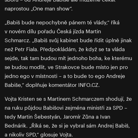
naprostou „One man show“.
„Babiš bude nepochybně pánem té vlády,“ říká
v novém dílu pořadu Česká jízda Martin
Schmarcz. „Babiš svůj kabinet bude řídit úplně jinak
než Petr Fiala. Předpokládám, že když se ta vláda
sejde, tak tam budou mít jednoho boha, ke kterému
se budou modlit, ve Strakovce bude místo jen pro
jedno ego v místnosti – a to bude to ego Andreje
Babiše,“ doplňuje komentátor INFO.CZ.
Vojta Kristen se s Martinem Schmarczem shodují, že
na ruku půjdou Babišovi zejména ministři za SPD –
tedy Martin Šebestyán, Jaromír Zůna a Ivan
Bednárik. „Říká se, že si je vybral sám Andrej Babiš,
a nikoliv SPD,“ glosuje Vojta.