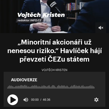
„Minoritní akcionáři už
nenesou riziko.“ Havlíček hájí
převzetí ČEZu státem
VOJTĚCH KRISTEN
AUDIOVERZE
00:00
46:36