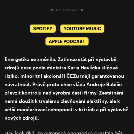
20. 02. 2026 • 06:00
SPOTIFY
YOUTUBE MUSIC
APPLE PODCAST
Energetika se změnila. Zatímco stát při výstavbě
zdrojů nese podle ministra Karla Havlíčka klíčové
riziko, minoritní akcionáři ČEZu mají garantovanou
návratnost. Právě proto chce vláda Andreje Babiše
převzít kontrolu nad výrobní částí firmy. Zestátnění
nemá sloužit k trvalému zlevňování elektřiny, ale k
větší manévrovací schopnosti v krizích a při výstavbě
nových zdrojů.
Havlíček říká, že evropská energetika přestala být