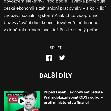
dovozcem elektřiny? Proč podle Havlíčka potřebuje
česká ekonomika zahraniční pracovníky – a kolik lidí
zneužívá sociální systém? A jak chce vicepremiér
bez zvyšování daní konsolidovat veřejné finance
v době rekordních investic? Pusťte si celý pořad.
SDÍLET
DALŠÍ DÍLY
Případ Lašák: Jak nový šéf Letiště
Praha dokázal spojit ODS i odbory
proti ministerstvu financí