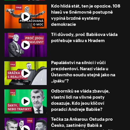
Kdo hlídá stát, ten je opozice. 108
hlasů ve Sněmovně postupně
vypíná brzdné systémy
demokracie
Tři důvody, proč Babišova vláda
potřebuje válku s Hradem
Papalášství na silnici i vůči
prezidentovi. Narazí vláda u
Ústavního soudu stejně jako na
„ípáku“?
Odborníků se vláda zbavuje,
vlastní lidi na vlivné posty
dosazuje. Kdo jsou klíčoví
poradci Andreje Babiše?
Tečka za Ankarou: Ostuda pro
Česko, zastíněný Babiš a