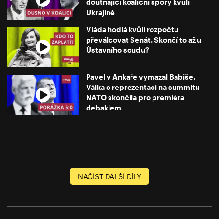
doutnající koaliční spory kvůli
Ukrajině
Vláda hodlá kvůli rozpočtu
převálcovat Senát. Skončí to až u
Ústavního soudu?
Pavel v Ankaře vymazal Babiše.
Válka o reprezentaci na summitu
NATO skončila pro premiéra
debaklem
NAČÍST DALŠÍ DÍLY