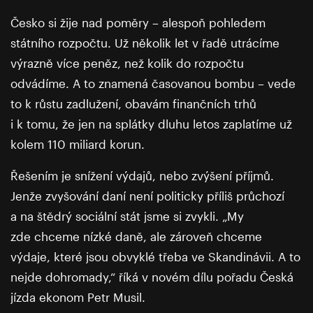
Česko si žije nad poměry – alespoň pohledem
státního rozpočtu. Už několik let v řadě utrácíme
výrazně více peněz, než kolik do rozpočtu
odvádíme. A to znamená časovanou bombu – vede
to k růstu zadlužení, obavám finančních trhů
i k tomu, že jen na splátky dluhu letos zaplatíme už
kolem 110 miliard korun.
Řešením je snížení výdajů, nebo zvýšení příjmů.
Jenže zvyšování daní není politicky příliš průchozí
a na štědrý sociální stát jsme si zvykli. „My
zde chceme nízké daně, ale zároveň chceme
výdaje, které jsou obvyklé třeba ve Skandinávii. A to
nejde dohromady,“ říká v novém dílu pořadu Česká
jízda ekonom Petr Musil.