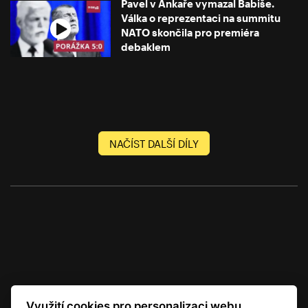
Pavel v Ankaře vymazal Babiše.
Válka o reprezentaci na summitu
NATO skončila pro premiéra
debaklem
NAČÍST DALŠÍ DÍLY
Využití cookies pro personalizaci webu