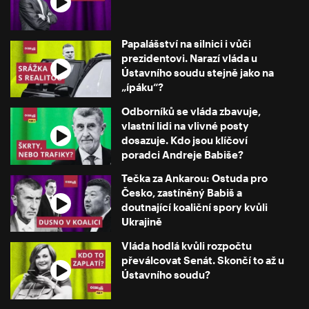
Papalášství na silnici i vůči
prezidentovi. Narazí vláda u
Ústavního soudu stejně jako na
„ípáku“?
Odborníků se vláda zbavuje,
vlastní lidi na vlivné posty
dosazuje. Kdo jsou klíčoví
poradci Andreje Babiše?
Tečka za Ankarou: Ostuda pro
Česko, zastíněný Babiš a
doutnající koaliční spory kvůli
Ukrajině
Vláda hodlá kvůli rozpočtu
převálcovat Senát. Skončí to až u
Ústavního soudu?