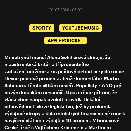
08. 07. 2026 • 06:00
SPOTIFY
YOUTUBE MUSIC
APPLE PODCAST
Ministryně financí Alena Schillerová slibuje, že
maastrichtská kritéria tříprocentního
zadlužení udržíme a rozpočtový deficit brzy dokonce
klesne pod dvě procenta. Jenže komentátor Martin
Schmarcz těmto slibům nevěří. Populisty z ANO prý
novým kouskům nenaučíš. Upozorňuje přitom, že
vláda chce naopak uvolnit pravidla fiskální
odpovědnosti skrze legislativu, jež by prolomila
výdajové stropy a dala ministryni financí volné ruce k
navýšení státních výdajů o 10 procent. V bonusové
České jízdě s Vojtěchem Kristenem a Martinem