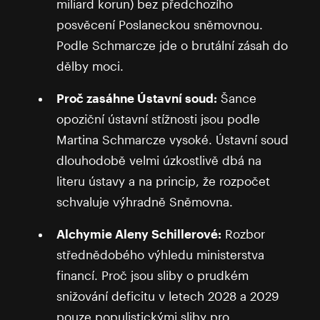
miliard korun) bez předchozího
posvěcení Poslaneckou sněmovnou.
Podle Schmarcze jde o brutální zásah do
dělby moci.
Proč zasáhne Ústavní soud:
Šance
opoziční ústavní stížnosti jsou podle
Martina Schmarcze vysoké. Ústavní soud
dlouhodobě velmi úzkostlivě dbá na
literu ústavy a na princip, že rozpočet
schvaluje výhradně Sněmovna.
Alchymie Aleny Schillerové:
Rozbor
střednědobého výhledu ministerstva
financí. Proč jsou sliby o prudkém
snižování deficitu v letech 2028 a 2029
pouze populistickými sliby pro