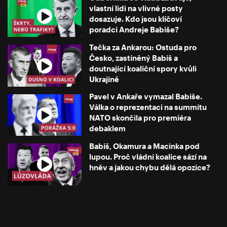
vlastní lidi na vlivné posty
dosazuje. Kdo jsou klíčoví
poradci Andreje Babiše?
Tečka za Ankarou: Ostuda pro
Česko, zastíněný Babiš a
doutnající koaliční spory kvůli
Ukrajině
Pavel v Ankaře vymazal Babiše.
Válka o reprezentaci na summitu
NATO skončila pro premiéra
debaklem
Babiš, Okamura a Macinka pod
lupou. Proč vládní koalice sází na
hněv a jakou chybu dělá opozice?