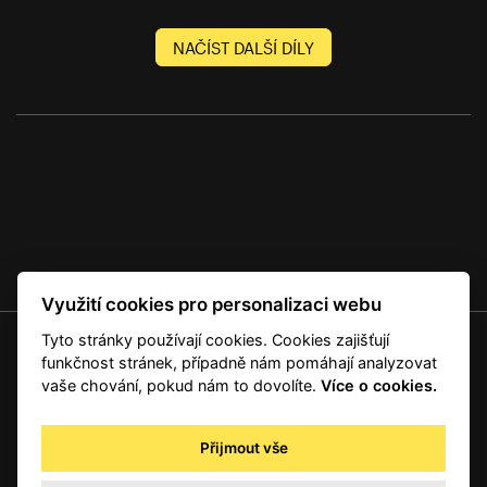
NAČÍST DALŠÍ DÍLY
Využití cookies pro personalizaci webu
Tyto stránky používají cookies. Cookies zajišťují
© 2001 — 2026 Copyright CMI News a dodavatelé obsahu. |
Cookies
funkčnost stránek, případně nám pomáhají analyzovat
Kontakt
vaše chování, pokud nám to dovolíte.
Více o cookies.
RSS
Autorská práva
Přijmout vše
Zpracování osobních údajů - registrovaní a předplatitelé
Zpracování osobních údajů pro novinářské a další účely