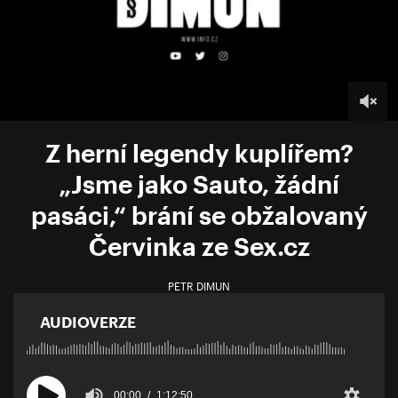
Z herní legendy kuplířem?
„Jsme jako Sauto, žádní
pasáci,“ brání se obžalovaný
Červinka ze Sex.cz
PETR DIMUN
AUDIOVERZE
00:00
1:12:50