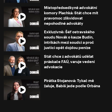
Místopředsedkyně advokátní
komory Plachká: Stát chce mít
pravomoc zlikvidovat
nepohodlné advokáty
Exkluzivně: Šéf ostravského
soudu Novák o kauze Budín,
intrikách mezi soudci a proč
justici opět dojdou peníze
Stát chce z advokátů udělat
práskače FAÚ, varuje vedení
advokacie
Pirátka Stojanová: Tykač mě
žaluje, Babiš jede podle Orbána