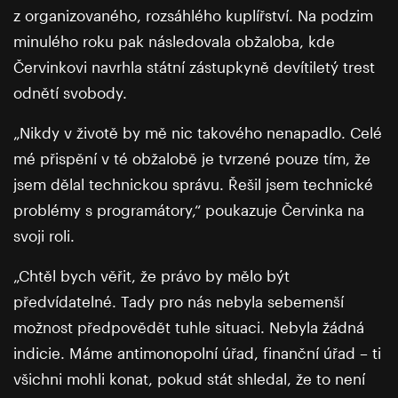
z organizovaného, rozsáhlého kuplířství. Na podzim
minulého roku pak následovala obžaloba, kde
Červinkovi navrhla státní zástupkyně devítiletý trest
odnětí svobody.
„Nikdy v životě by mě nic takového nenapadlo. Celé
mé přispění v té obžalobě je tvrzené pouze tím, že
jsem dělal technickou správu. Řešil jsem technické
problémy s programátory,“ poukazuje Červinka na
svoji roli.
„Chtěl bych věřit, že právo by mělo být
předvídatelné. Tady pro nás nebyla sebemenší
možnost předpovědět tuhle situaci. Nebyla žádná
indicie. Máme antimonopolní úřad, finanční úřad – ti
všichni mohli konat, pokud stát shledal, že to není