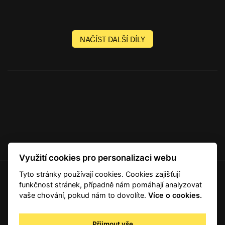
NAČÍST DALŠÍ DÍLY
Využití cookies pro personalizaci webu
Tyto stránky používají cookies. Cookies zajišťují
© 2001 — 2026 Copyright CMI News a dodavatelé obsahu. |
Cookies
funkčnost stránek, případně nám pomáhají analyzovat
Kontakt
vaše chování, pokud nám to dovolíte.
Více o cookies.
RSS
Autorská práva
Přijmout vše