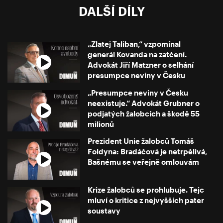
DALŠÍ DÍLY
„Zlatej Taliban,“ vzpomínal
generál Kovanda na zatčení.
Advokát Jiří Matzner o selhání
presumpce neviny v Česku
„Presumpce neviny v Česku
neexistuje.“ Advokát Grubner o
podjatých žalobcích a škodě 55
milionů
Prezident Unie žalobců Tomáš
Foldyna: Bradáčová je netrpělivá,
Bašnému se veřejně omlouvám
Krize žalobců se prohlubuje. Tejc
mluví o kritice z nejvyšších pater
soustavy