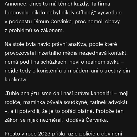
Annonce, dnes to má téměř každý. Ta firma
fungovala, nikdo nebyl nikdy stíhaný,“ vysvětluje
v podcastu Dimun Červinka, proč neměli obavy
z problémů se zákonem.
Na stole byla navíc právní analýza, podle které
provozovatel inzertního média nezjednává kontakt,
nemá podíl na schůzkách, neví o reálném styku –
nejde tedy o kořistění a tím pádem ani o trestný čin
kuplířství.
„Tuhle analýzu jsme dali naší právní kanceláři – moji
rodiče, maminka bývalá soudkyně, tatínek advokát
–, a ti potvrdili, že je to pořád platné. Protože ten
zákon se nijak nezměnil,“ dodává Červinka.
Přesto v roce 2023 přišla razie policie a obvinění