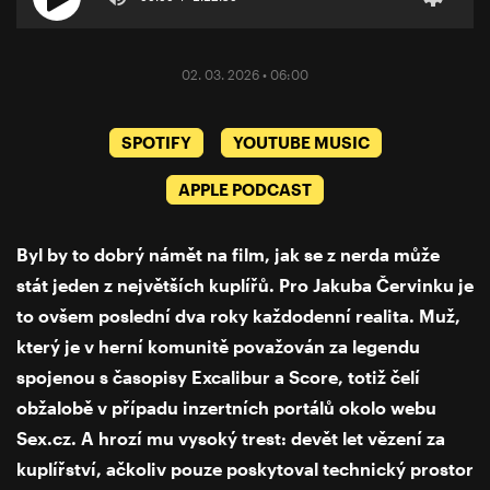
02. 03. 2026 • 06:00
SPOTIFY
YOUTUBE MUSIC
APPLE PODCAST
Byl by to dobrý námět na film, jak se z nerda může
stát jeden z největších kuplířů. Pro Jakuba Červinku je
to ovšem poslední dva roky každodenní realita. Muž,
který je v herní komunitě považován za legendu
spojenou s časopisy Excalibur a Score, totiž čelí
obžalobě v případu inzertních portálů okolo webu
Sex.cz. A hrozí mu vysoký trest: devět let vězení za
kuplířství, ačkoliv pouze poskytoval technický prostor