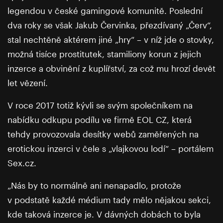
legendou v české gamingové komunitě. Poslední
dva roky se však Jakub Červinka, přezdívaný „Červ“,
stal nechtěně aktérem jiné „hry“ – v níž jde o stovky,
možná tisíce prostitutek, stamiliony korun z jejich
inzerce a obvinění z kuplířství, za což mu hrozí devět
let vězení.
V roce 2017 totiž kývli se svým společníkem na
nabídku odkupu podílu ve firmě EOL CZ, která
tehdy provozovala desítky webů zaměřených na
erotickou inzerci v čele s „vlajkovou lodí“ – portálem
Sex.cz.
„Nás by to normálně ani nenapadlo, protože
v podstatě každé médium tady mělo nějakou sekci,
kde taková inzerce je. V dávných dobách to byla