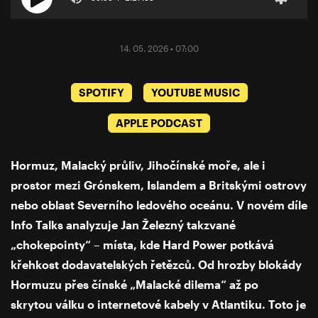
14. 05. 2026 • 07:00
SPOTIFY
YOUTUBE MUSIC
APPLE PODCAST
Hormuz, Malacký průliv, Jihočínské moře, ale i
prostor mezi Grónskem, Islandem a Britskými ostrovy
nebo oblast Severního ledového oceánu. V novém díle
Info Talks analyzuje Jan Železný takzvané
„chokepointy“ – místa, kde Hard Power potkává
křehkost dodavatelských řetězců. Od hrozby blokády
Hormuzu přes čínské „Malacké dilema“ až po
skrytou válku o internetové kabely v Atlantiku. Toto je