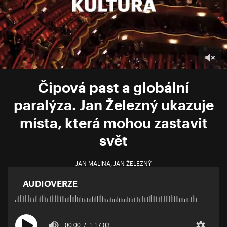
Čipová past a globální
paralýza. Jan Železný ukazuje
místa, která mohou zastavit
svět
JAN MALINA
,
JAN ŽELEZNÝ
AUDIOVERZE
00:00
1:17:03