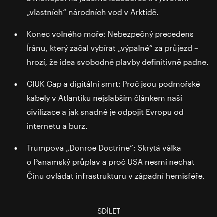
„vlastních“ národních vod v Arktidě.
Konec volného moře: Nebezpečný precedens
Íránu, který začal vybírat „výpalné“ za průjezd –
hrozí, že idea svobodné plavby definitivně padne.
GIUK Gap a digitální smrt: Proč jsou podmořské
kabely v Atlantiku nejslabším článkem naší
civilizace a jak snadné je odpojit Evropu od
internetu a burz.
Trumpova „Donroe Doctrine“: Skrytá válka
o Panamský průplav a proč USA nesmí nechat
Čínu ovládat infrastrukturu v západní hemisféře.
SDÍLET