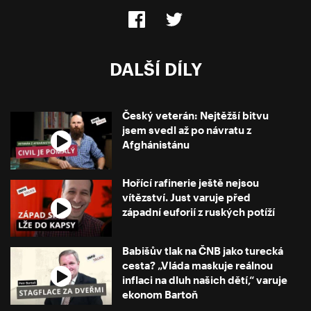
DALŠÍ DÍLY
Český veterán: Nejtěžší bitvu
jsem svedl až po návratu z
Afghánistánu
Hořící rafinerie ještě nejsou
vítězství. Just varuje před
západní euforií z ruských potíží
Babišův tlak na ČNB jako turecká
cesta? „Vláda maskuje reálnou
inflaci na dluh našich dětí,“ varuje
ekonom Bartoň