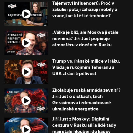
Tajemství influencerů: Proč v
zákulisí potají zahazují mobily a
vracejí se k těžké technice?
„Válka je blíž, ale Moskva ji stále
nevnímá.“ Jiří Just popisuje
atmosféru v dnešním Rusku
Trump vs. íránské milice v Iráku.
Vláda je rukojmím Teheránu a
USA ztrácí trpělivost
Zkolabuje ruská armáda zevnitř?
Jiří Just o čistkách, lžích
Gerasimova i zdevastované
ukrajinské energetice
Jiří Just z Moskvy: Digitální
cenzura v Rusku sílí a lidé tady
mají stále hlouběji do kapsy