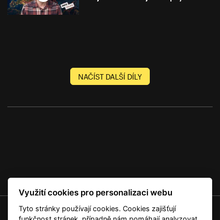
NAČÍST DALŠÍ DÍLY
Využití cookies pro personalizaci webu
Tyto stránky používají cookies. Cookies zajišťují
© 2001 — 2026 Copyright CMI News a dodavatelé obsahu. |
Cookies
funkčnost stránek, případně nám pomáhají analyzovat