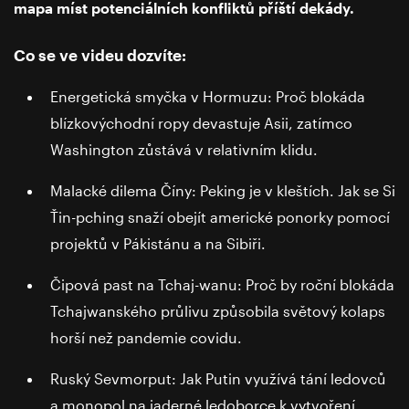
mapa míst potenciálních konfliktů příští dekády.
Co se ve videu dozvíte:
Energetická smyčka v Hormuzu: Proč blokáda
blízkovýchodní ropy devastuje Asii, zatímco
Washington zůstává v relativním klidu.
Malacké dilema Číny: Peking je v kleštích. Jak se Si
Ťin-pching snaží obejít americké ponorky pomocí
projektů v Pákistánu a na Sibiři.
Čipová past na Tchaj-wanu: Proč by roční blokáda
Tchajwanského průlivu způsobila světový kolaps
horší než pandemie covidu.
Ruský Sevmorput: Jak Putin využívá tání ledovců
a monopol na jaderné ledoborce k vytvoření