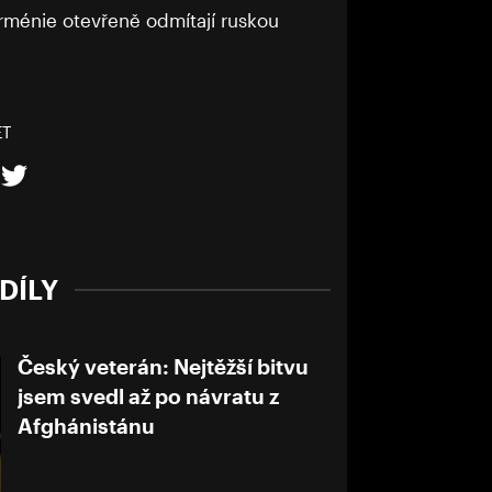
 Arménie otevřeně odmítají ruskou
ET
DÍLY
Český veterán: Nejtěžší bitvu
jsem svedl až po návratu z
Afghánistánu