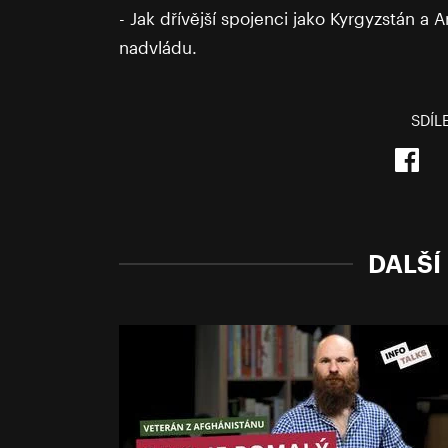
- Jak dřívější spojenci jako Kyrgyzstán a
nadvládu.
SDÍL
DALŠÍ 