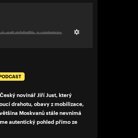
 PODCAST
Český novinář Jiří Just, který
oucí drahotu, obavy z mobilizace,
č většina Moskvanů stále nevnímá
ášíme autentický pohled přímo ze