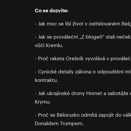
Co se dozvíte:
- Jak moc se liší život v ostřelovaném B
- Jak se prováleční „Z-blogeři“ stali ne
vůči Kremlu.
- Proč raketa Orešnik vyvolává v prováleč
- Cynické detaily zákona o odpouštění m
kontraktu.
- Jak ukrajinské drony Hornet a sabotáže 
Krymu.
- Proč se Bělorusko odmítá zapojit do vál
Donaldem Trumpem.