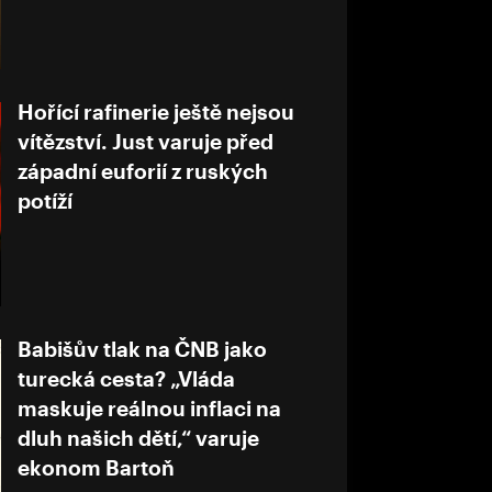
Hořící rafinerie ještě nejsou
vítězství. Just varuje před
západní euforií z ruských
potíží
Babišův tlak na ČNB jako
turecká cesta? „Vláda
maskuje reálnou inflaci na
dluh našich dětí,“ varuje
ekonom Bartoň