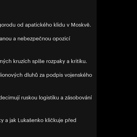
elgorodu od apatického klidu v Moskvě.
čekanou a nebezpečnou opozicí
ných kruzích spíše rozpaky a kritiku.
ilionových dluhů za podpis vojenského
decimují ruskou logistiku a zásobování
ky a jak Lukašenko kličkuje před