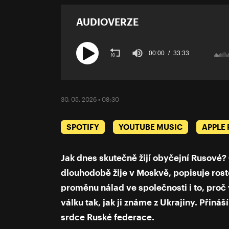
AUDIOVERZE
00:00
33:33
Volume
90%
30. 05. 2026 • 08:30
SPOTIFY
YOUTUBE MUSIC
APPLE
Jak dnes skutečně žijí obyčejní Rusové? 
dlouhodobě žije v Moskvě, popisuje rost
proměnu nálad ve společnosti i to, pro
válku tak, jak ji známe z Ukrajiny. Přin
srdce Ruské federace.