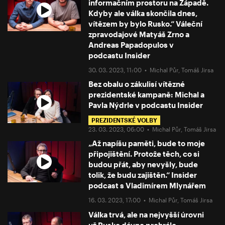
informačním prostoru na Západě.
Kdyby ale válka skončila dnes,
vítězem by bylo Rusko.“ Váleční
zpravodajové Matyáš Zrno a
Andreas Papadopulos v
podcastu Insider
30. 03. 2023, 11:00 •
Michal Půr
,
Tomáš Jirsa
Bez obalu o zákulisí vítězné
prezidentské kampaně: Michal a
Pavla Nýdrle v podcastu Insider
PREZIDENTSKÉ VOLBY
23. 03. 2023, 06:00 •
Michal Půr
,
Tomáš Jirsa
„Až napíšu paměti, bude to moje
připojištění. Protože těch, co si
budou přát, aby nevyšly, bude
tolik, že budu zajištěn.“ Insider
podcast s Vladimírem Mlynářem
16. 03. 2023, 17:00 •
Michal Půr
,
Tomáš Jirsa
Válka trvá, ale na nejvyšší úrovni
už Rusko dávno prohrálo.