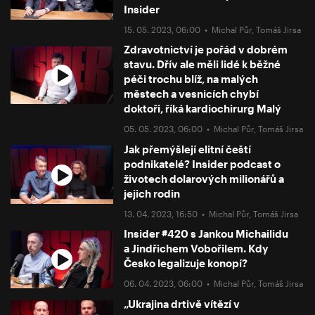
Insider
15. 05. 2023, 06:00 •
Michal Půr
,
Tomáš Jirsa
Zdravotnictví je pořád v dobrém
stavu. Dřív ale měli lidé k běžné
péči trochu blíž, na malých
městech a vesnicích chybí
doktoři, říká kardiochirurg Malý
05. 05. 2023, 06:00 •
Michal Půr
,
Tomáš Jirsa
Jak přemýšlejí elitní čeští
podnikatelé? Insider podcast o
životech dolarových milionářů a
jejich rodin
13. 04. 2023, 16:50 •
Michal Půr
,
Tomáš Jirsa
Insider #420 s Jankou Michailidu
a Jindřichem Vobořilem. Kdy
Česko legalizuje konopí?
06. 04. 2023, 06:00 •
Michal Půr
,
Tomáš Jirsa
„Ukrajina drtivě vítězí v