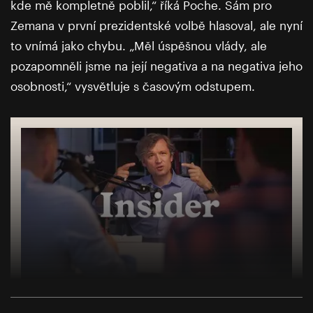
kde mě kompletně poblil,“ říká Poche. Sám pro
Zemana v první prezidentské volbě hlasoval, ale nyní
to vnímá jako chybu. „Měl úspěšnou vlády, ale
pozapomněli jsme na její negativa a na negativa jeho
osobnosti,“ vysvětluje s časovým odstupem.
Insider: Prahu ovládli nemyslící aktivisté.
Připomíná to začátek 50. let, říká Pečinka