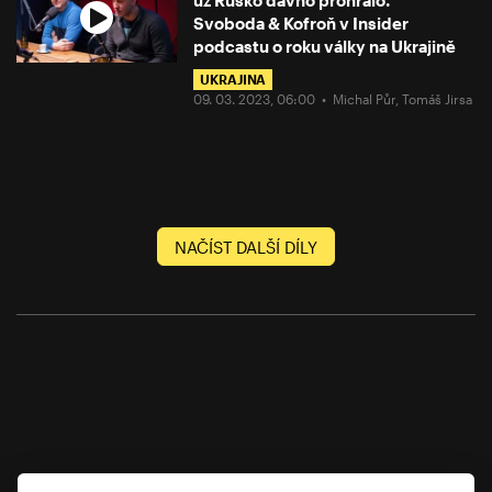
Svoboda & Kofroň v Insider
podcastu o roku války na Ukrajině
UKRAJINA
09. 03. 2023, 06:00 •
Michal Půr
,
Tomáš Jirsa
NAČÍST DALŠÍ DÍLY