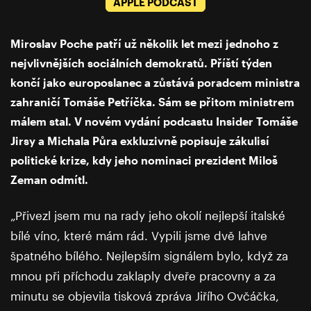
APPLE PODCAST
Miroslav Poche patří už několik let mezi jednoho z
nejvlivnějších sociálních demokratů. Příští týden
končí jako europoslanec a zůstává poradcem ministra
zahraničí Tomáše Petříčka. Sám se přitom ministrem
málem stal. V novém vydání podcastu Insider Tomáše
Jirsy a Michala Půra exkluzivně popisuje zákulisí
politické krize, kdy jeho nominaci prezident Miloš
Zeman odmítl.
„Přivezl jsem mu na rady jeho okolí nejlepší italské
bílé víno, které mám rád. Vypili jsme dvě lahve
špatného bílého. Nejlepším signálem bylo, když za
mnou při příchodu zaklaply dveře pracovny a za
minutu se objevila tisková zpráva Jiřího Ovčáčka,