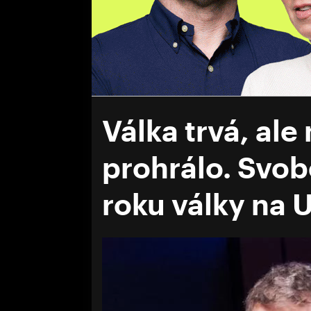
Válka trvá, ale
prohrálo. Svob
roku války na 
Volume
0%