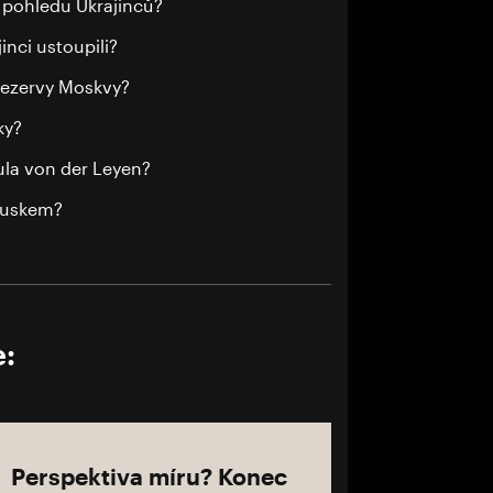
z pohledu Ukrajinců?
inci ustoupili?
 rezervy Moskvy?
ky?
ula von der Leyen?
 Ruskem?
e:
Perspektiva míru? Konec