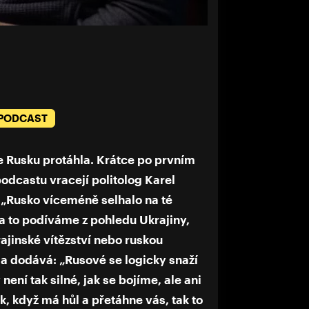
 PODCAST
e Rusku protáhla. Krátce po prvním
podcastu vracejí politolog Karel
 „Rusko víceméně selhalo na té
na to podíváme z pohledu Ukrajiny,
ajinské vítězství nebo ruskou
da dodává: „Rusové se logicky snaží
není tak silné, jak se bojíme, ale ani
ík, když má hůl a přetáhne vás, tak to