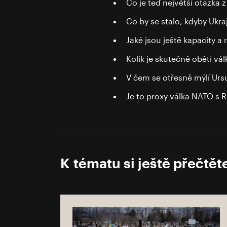
Co je teď největší otázka 
Co by se stalo, kdyby Ukraj
Jaké jsou ještě kapacity a
Kolik je skutečně obětí vál
V čem se otřesně mýlí Urs
Je to proxy válka NATO s
K tématu si ještě přečtět