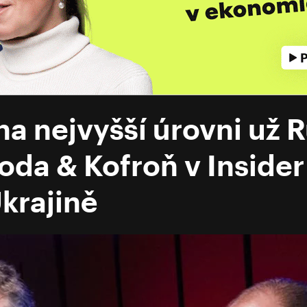
 na nejvyšší úrovni už
oda & Kofroň v Inside
Ukrajině