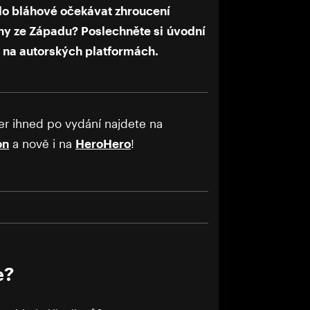
bylo bláhové očekávat zhroucení
ny ze Západu? Poslechněte si úvodní
 na autorských platformách.
er ihned po vydání najdete na
on
a nově i na
HeroHero
!
e?