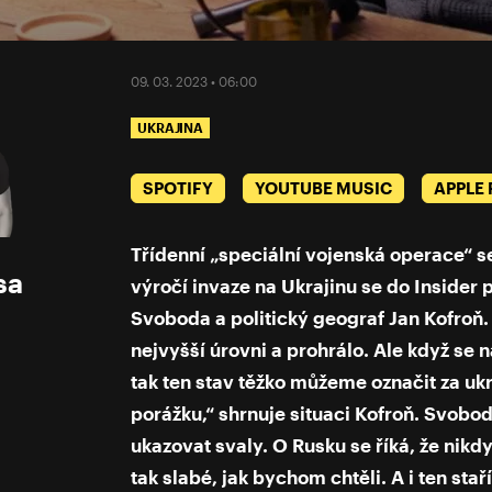
09. 03. 2023 • 06:00
UKRAJINA
SPOTIFY
YOUTUBE MUSIC
APPLE
Třídenní „speciální vojenská operace“ s
sa
výročí invaze na Ukrajinu se do Insider 
Svoboda a politický geograf Jan Kofroň.
nejvyšší úrovni a prohrálo. Ale když se 
tak ten stav těžko můžeme označit za ukr
porážku,“ shrnuje situaci Kofroň. Svobo
ukazovat svaly. O Rusku se říká, že nikdy 
tak slabé, jak bychom chtěli. A i ten stař