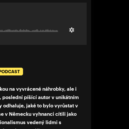
 PODCAST
kou na vyvrácené náhrobky, ale i
, poslední píšící autor v unikátním
odhaluje, jaké to bylo vyrůstat v
e v Německu vyhnanci cítili jako
cionalismus vedený lidmi s