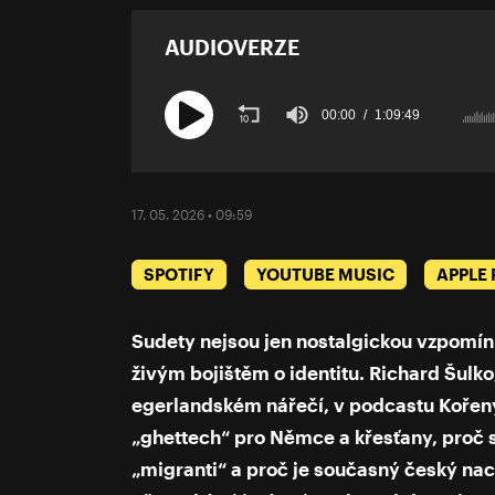
AUDIOVERZE
00:00
1:09:49
Volume
90%
17. 05. 2026 • 09:59
SPOTIFY
YOUTUBE MUSIC
APPLE
Sudety nejsou jen nostalgickou vzpomín
živým bojištěm o identitu. Richard Šulko
egerlandském nářečí, v podcastu Kořeny 
„ghettech“ pro Němce a křesťany, proč s
„migranti“ a proč je současný český na