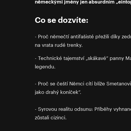
německými jmény jen absurdním „einto
Co se dozvíte:
- Proč němečtí antifašisté přežili díky zed
na vrata rudé trenky.
- Technické tajemství „skákavé“ panny Mar
legendu.
- Proč se čeští Němci cítí blíže Smetanov
jako drahý koníček“.
- Syrovou realitu odsunu: Příběhy vyhnan
zůstali cizinci.