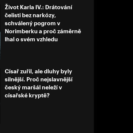
Život Karla IV.: Drátování
čelisti bez narkózy,
schválený pogrom v
Norimberku a proč záměrně
lhal o svém vzhledu
Císař zuřil, ale dluhy byly
silnější. Proč nejslavnější
český maršál neleží v
císařské kryptě?