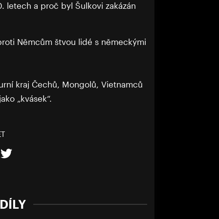
 letech a proč byl Šulkovi zakázán
 proti Němcům štvou lidé s německými
turní kraj Čechů, Mongolů, Vietnamců
jako „kvásek“.
ET
DÍLY