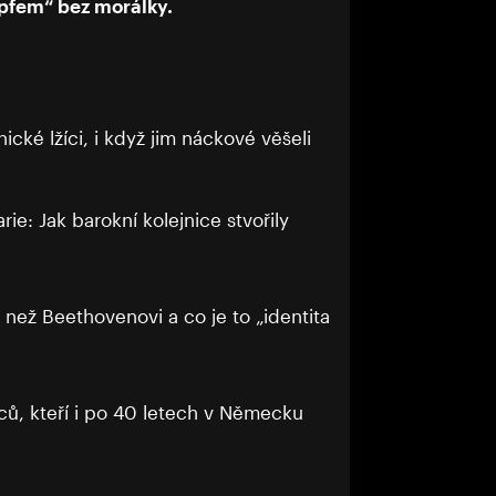
pfem“ bez morálky.
nické lžíci, i když jim náckové věšeli
ie: Jak barokní kolejnice stvořily
i než Beethovenovi a co je to „identita
ců, kteří i po 40 letech v Německu