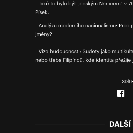
- Jaké to bylo být „českým Němcem“ v 70.
Písek.
- Analýzu moderního nacionalismu: Proč
jmény?
- Vize budoucnosti: Sudety jako multikul
nebo třeba Filipínců, kde identita přežije 
SDÍL
DALŠÍ 