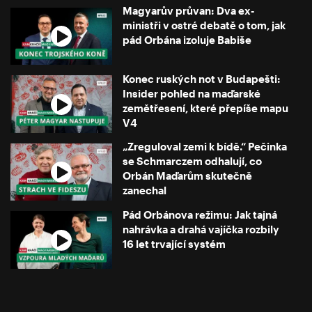
Magyarův průvan: Dva ex-
ministři v ostré debatě o tom, jak
pád Orbána izoluje Babiše
Konec ruských not v Budapešti:
Insider pohled na maďarské
zemětřesení, které přepíše mapu
V4
„Zreguloval zemi k bídě.“ Pečinka
se Schmarczem odhalují, co
Orbán Maďarům skutečně
zanechal
Pád Orbánova režimu: Jak tajná
nahrávka a drahá vajíčka rozbily
16 let trvající systém