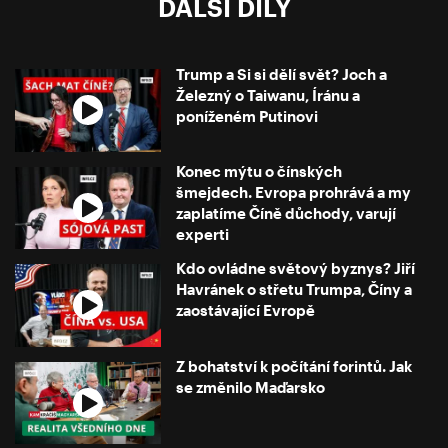
DALŠÍ DÍLY
Trump a Si si dělí svět? Joch a
Železný o Taiwanu, Íránu a
poníženém Putinovi
Konec mýtu o čínských
šmejdech. Evropa prohrává a my
zaplatíme Číně důchody, varují
experti
Kdo ovládne světový byznys? Jiří
Havránek o střetu Trumpa, Číny a
zaostávající Evropě
Z bohatství k počítání forintů. Jak
se změnilo Maďarsko