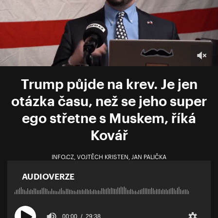
Trump půjde na krev. Je jen
otázka času, než se jeho super
ego střetne s Muskem, říká
Kovář
INFO.CZ
,
VOJTĚCH KRISTEN
,
JAN PALIČKA
AUDIOVERZE
00:00
29:38