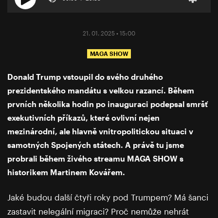
21. 01. 2025 • 15:00
MAGA SHOW
Donald Trump vstoupil do svého druhého
prezidentského mandátu s velkou razancí. Během
prvních několika hodin po inauguraci podepsal smršť
exekutivních příkazů, které ovlivní nejen
mezinárodní, ale hlavně vnitropolitickou situaci v
samotných Spojených státech. A právě tu jsme
probrali během živého streamu MAGA SHOW s
historikem Martinem Kovářem.
Jaké budou další čtyři roky pod Trumpem? Má šanci
zastavit nelegální migraci? Proč nemůže nehrát