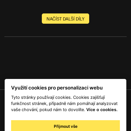
NAČÍST DALŠÍ DÍLY
Využití cookies pro personalizaci webu
Tyto stránky používají cookies. Cookies zajišťují
© 2001 — 2026 Copyright CMI News a dodavatelé obsahu. |
Cookies
funkčnost stránek, případně nám pomáhají analyzovat
Kontakt
vaše chování, pokud nám to dovolíte.
Více o cookies.
RSS
Autorská práva
Přijmout vše
Zpracování osobních údajů - registrovaní a předplatitelé