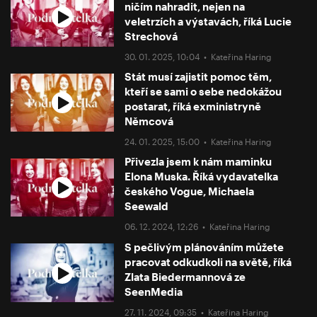
ničím nahradit, nejen na
veletrzích a výstavách, říká Lucie
Strechová
30. 01. 2025, 10:04 •
Kateřina Haring
Stát musí zajistit pomoc těm,
kteří se sami o sebe nedokážou
postarat, říká exministryně
Němcová
24. 01. 2025, 15:00 •
Kateřina Haring
Přivezla jsem k nám maminku
Elona Muska. Říká vydavatelka
českého Vogue, Michaela
Seewald
06. 12. 2024, 12:26 •
Kateřina Haring
S pečlivým plánováním můžete
pracovat odkudkoli na světě, říká
Zlata Biedermannová ze
SeenMedia
27. 11. 2024, 09:35 •
Kateřina Haring