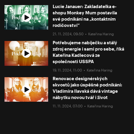
Lucie Janauer: Zakladatelka e-
shopu Monkey Mum postavila
své podnikání na „kontaktním
rodičovství“
21. 11. 2024, 09:50 •
Kateřina Haring
Potřebujeme nabíječku a stálý
zdroj energie i sami pro sebe, říká
Kateřina Kadlecová ze
společnosti USSPA
19. 11. 2024, 11:00 •
Kateřina Haring
Renovace designérských
skvostů jako úspěšné podnikání:
Vladimíra Ilavská dává vintage
nábytku novou tvář i život
11. 11. 2024, 07:00 •
Kateřina Haring