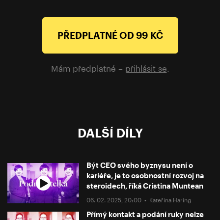
Jaké jsou aktuální trendy v oblasti menstruačních
pomůcek? Co pomohlo k detabuizaci menstruace
PŘEDPLATNÉ OD 99 KČ
a co by se ještě dalo zlepšit?
Mám předplatné –
přihlásit se
.
DALŠÍ DÍLY
Být CEO svého byznysu není o
kariéře, je to osobnostní rozvoj na
steroidech, říká Cristina Muntean
06. 02. 2025, 20:00 •
Kateřina Haring
Přímý kontakt a podání ruky nelze