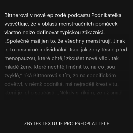
Bittnerová v nové epizodě podcastu Podnikatelka
vysvětluje, že v oblasti menstruačních pomůcek
vlastně nelze definovat typickou zákaznici.
„Společné mají jen to, že všechny menstruují. Jinak
je to nesmírně individuální. Jsou jak ženy těsně před
menopauzou, které chtějí zkoušet nové věci, tak
mladé ženy, které nechtějí měnit to, na co jsou
zvyklé,“ říká Bittnerová s tím, že na specifickém
odvětví, v němž podniká, má nejraději kreativitu,
která je jeho součástí. „Někdy si říkám, že už snad
ani nejde nic jiného vymyslet, a pak mě vždycky
někdo překvapí něčím novým a to mě hrozně baví
sledovat. Nejlepší je, že je to obor, kde ženy vymýšlí
ZBYTEK TEXTU JE PRO PŘEDPLATITELE
věci pro ženy,“ uzavírá Bittnerová.