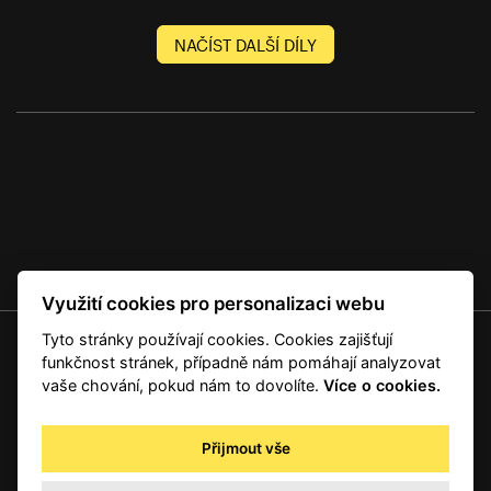
NAČÍST DALŠÍ DÍLY
Využití cookies pro personalizaci webu
Tyto stránky používají cookies. Cookies zajišťují
© 2001 — 2026 Copyright CMI News a dodavatelé obsahu. |
Cookies
funkčnost stránek, případně nám pomáhají analyzovat
Kontakt
vaše chování, pokud nám to dovolíte.
Více o cookies.
RSS
Autorská práva
Přijmout vše
Zpracování osobních údajů - registrovaní a předplatitelé
Zpracování osobních údajů pro novinářské a další účely