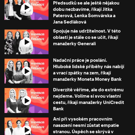
Předsudků se ale ještě nějakou
dobu nezbavíme, říkají Jitka
Paterová, Lenka Šomvárska a
Jana Sedláková
Spojuje nás udržitelnost. V této
oblasti je stále co se učit, říkají
manažerky Generali
Nadační práce je poslání.
Hluboké lidské příběhy nás nabíjí
a vrací zpátky na zem, říkají
manažerky Moneta Money Bank
Diverzitě věříme, ale do extrému
nejdeme. Volíme si svou vlastní
cestu, říkají manažerky UniCredit
Bank
Ani při vysokém pracovním
nasazení nesmí zůstat empatie
stranou. Úspěch se skrývá v