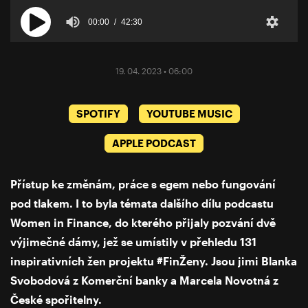
00:00
42:30
19. 04. 2023 • 06:00
SPOTIFY
YOUTUBE MUSIC
APPLE PODCAST
Přístup ke změnám, práce s egem nebo fungování
pod tlakem. I to byla témata dalšího dílu podcastu
Women in Finance, do kterého přijaly pozvání dvě
výjimečné dámy, jež se umístily v přehledu 131
inspirativních žen projektu #FinŽeny. Jsou jimi Blanka
Svobodová z Komerční banky a Marcela Novotná z
České spořitelny.