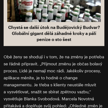
Chystá se další útok na Budějovický Budvar?
Globální gigant dělá záhadné kroky a pálí
peníze o sto šest
Obě ženy se shodují i v tom, že na změny je potřeba
se řádně připravit. „Přijmout změnu je občas bolavý
proces. Lidé je nemají moc rádi. Jakékoliv procesy,
aplikace měníte, je to hodně o change
managementu. Je třeba s klienty neustále mluvit
a vysvětlovat, snažit se sbírat zpětnou vazbu,“
vysvětluje Blanka Svobodová. Marcela Novotná
přitakává a doplňuje svůj pohled: „Ohledně změn je