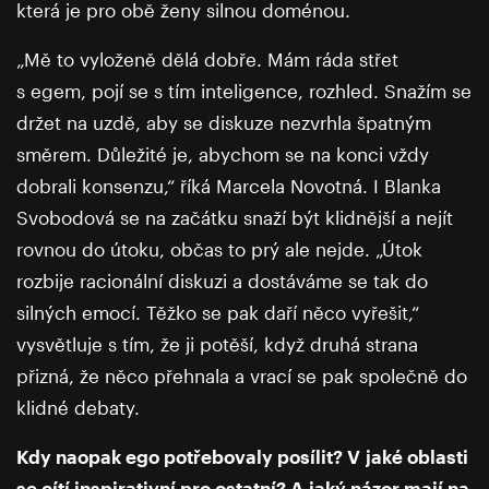
která je pro obě ženy silnou doménou.
„Mě to vyloženě dělá dobře. Mám ráda střet
s egem, pojí se s tím inteligence, rozhled. Snažím se
držet na uzdě, aby se diskuze nezvrhla špatným
směrem. Důležité je, abychom se na konci vždy
dobrali konsenzu,“ říká Marcela Novotná. I Blanka
Svobodová se na začátku snaží být klidnější a nejít
rovnou do útoku, občas to prý ale nejde. „Útok
rozbije racionální diskuzi a dostáváme se tak do
silných emocí. Těžko se pak daří něco vyřešit,“
vysvětluje s tím, že ji potěší, když druhá strana
přizná, že něco přehnala a vrací se pak společně do
klidné debaty.
Kdy naopak ego potřebovaly posílit? V jaké oblasti
se cítí inspirativní pro ostatní? A jaký názor mají na