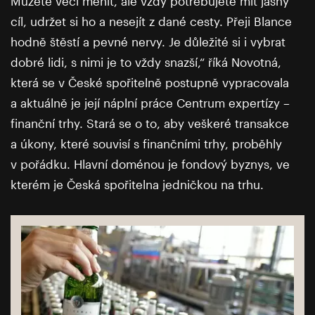
Můžete věci měnit, ale vždy potřebujete mít jasný
cíl, udržet si ho a nesejít z dané cesty. Přeji Blance
hodně štěstí a pevné nervy. Je důležité si i vybrat
dobré lidi, s nimi je to vždy snazší,“ říká Novotná,
která se v České spořitelně postupně vypracovala
a aktuálně je její náplní práce Centrum expertízy –
finanční trhy. Stará se o to, aby veškeré transakce
a úkony, které souvisí s finančními trhy, proběhly
v pořádku. Hlavní doménou je fondový byznys, ve
kterém je Česká spořitelna jedničkou na trhu.