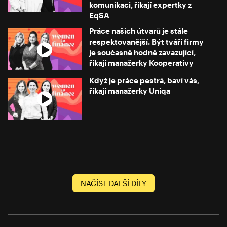
komunikaci, říkají expertky z
EqSA
Práce našich útvarů je stále
respektovanější. Být tváří firmy
je současně hodně zavazující,
říkají manažerky Kooperativy
Když je práce pestrá, baví vás,
říkají manažerky Uniqa
NAČÍST DALŠÍ DÍLY