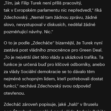
„Tím, jak Filip Turek není příliš pracovitý,
tak v Evropském parlamentu nic nepředvedl,“ říká
Zdechovský. „Neměl tam žádnou zprávu, žádné
slovo, nevystupoval v diskusích, nedělal žádné
pozměňující návrhy. Nic.“
O to je podle „Zdecháče“ bizarnější, že Turek nyní
zastává post vládního zmocněnce pro Green Deal.
„To je největší úlet této vlády a ukázková trafika. Ta
funkce je určená buď pro klíčové odborníky, anebo
za vlády Sociální demokracie se to dávalo těm
nejméně schopným lidem, kteří potřebovali dostat
funkci,“ nechává Zdechovský svou odpověď
otevřenou.
Zdecháč zároveň popisuje, jaké „haló“ v Bruselu