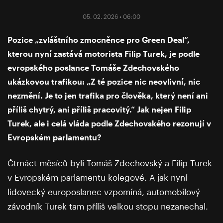
05. 02. 2026 • 06:00
Pozice „zvláštního zmocněnce pro Green Deal“,
kterou nyní zastává motorista Filip Turek, je podle
evropského poslance Tomáše Zdechovského
ukázkovou trafikou: „Z té pozice nic neovlivní, nic
nezmění. Je to jen trafika pro člověka, který není ani
příliš chytrý, ani příliš pracovitý.“ Jak nejen Filip
Turek, ale i celá vláda podle Zdechovského rezonují v
Evropském parlamentu?
Čtrnáct měsíců byli Tomáš Zdechovský a Filip Turek
v Evropském parlamentu kolegové. A jak nyní
lidovecký europoslanec vzpomíná, automobilový
závodník Turek tam příliš velkou stopu nezanechal.