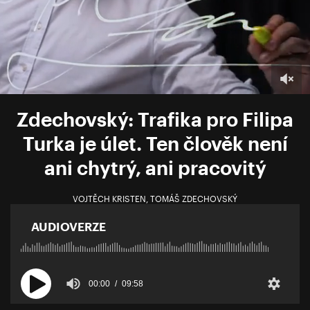
Zdechovský: Trafika pro Filipa
Turka je úlet. Ten člověk není
ani chytrý, ani pracovitý
VOJTĚCH KRISTEN
,
TOMÁŠ ZDECHOVSKÝ
AUDIOVERZE
00:00
09:58