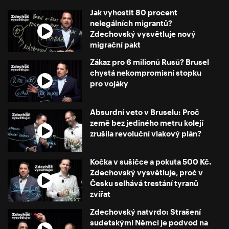
Jak vyhostit 80 procent
nelegálních migrantů?
Zdechovský vysvětluje nový
migrační pakt
Zákaz pro 6 milionů Rusů? Brusel
chystá nekompromisní stopku
pro vojáky
Absurdní veto v Bruselu: Proč
země bez jediného metru kolejí
zrušila revoluční vlakový plán?
Kočka v sušičce a pokuta 500 Kč.
Zdechovský vysvětluje, proč v
Česku selhává trestání tyranů
zvířat
Zdechovský natvrdo: Strašení
sudetskými Němci je podvod na