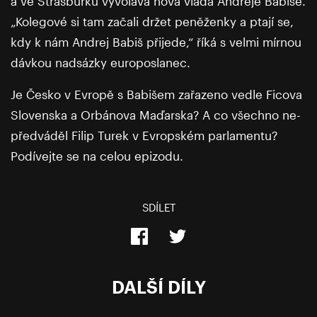
a ve Štrasburku vyvolává nová vláda Andreje Babiše.
„Kolegové si tam začali držet peněženky a ptají se,
kdy k nám Andrej Babiš přijede,“ říká s velmi mírnou
dávkou nadsázky europoslanec.
Je Česko v Evropě s Babišem zařazeno vedle Ficova
Slovenska a Orbánova Maďarska? A co všechno ne-
předváděl Filip Turek v Evropském parlamentu?
Podívejte se na celou epizodu.
SDÍLET
DALŠÍ DÍLY