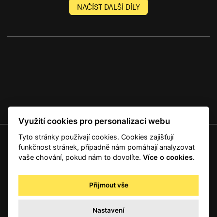
NAČÍST DALŠÍ DÍLY
Využití cookies pro personalizaci webu
Tyto stránky používají cookies. Cookies zajišťují
© 2001 — 2026 Copyright CMI News a dodavatelé obsahu. |
Cookies
funkčnost stránek, případně nám pomáhají analyzovat
Kontakt
vaše chování, pokud nám to dovolíte.
Více o cookies.
RSS
Autorská práva
Přijmout vše
Zpracování osobních údajů - registrovaní a předplatitelé
Zpracování osobních údajů pro novinářské a další účely
Nastavení
Obchodní podmínky