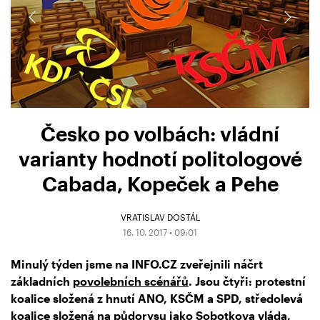
Česko po volbách: vládní
varianty hodnotí politologové
Cabada, Kopeček a Pehe
VRATISLAV DOSTÁL
16. 10. 2017 • 09:01
Minulý týden jsme na INFO.CZ zveřejnili náčrt
základních
povolebních scénářů
. Jsou čtyři: protestní
koalice složená z hnutí ANO, KSČM a SPD, středolevá
koalice složená na půdorysu jako Sobotkova vláda,