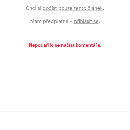
Chci si
dočíst pouze tento článek
.
Mám předplatné –
přihlásit se
.
Nepodařilo se načíst komentáře.