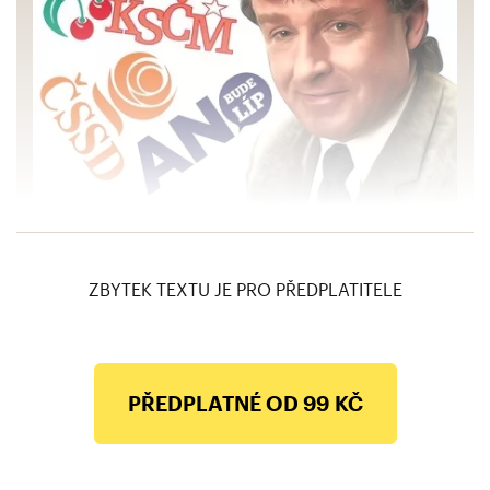
Hra miliardáře na tátu pracujících je švindl,
říká Jiří Dolejš na adresu Babiše
ZBYTEK TEXTU JE PRO PŘEDPLATITELE
PŘEDPLATNÉ OD 99 KČ