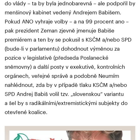
do vlády – ta by byla jednobarevná – ale podpořil by
menšinový kabinet vedený Andrejem Babišem.
Pokud ANO vyhraje volby – a na 99 procent ano –
pak prezident Zeman zjevně jmenuje Babiše
premiérem a ten by se pokusil s KSČM a/nebo SPD
(bude-li v parlamentu) dohodnout výměnou za
pozice v legislativě (předseda Poslanecké
sněmovny) a další posty v exekutivě, kontrolních
orgánech, veřejné správě a podobně Neumím
nahlédnout, zda by v případě tlaku KSČM a/nebo
SPD Andrej Babiš volil tzv. „slovenskou“ variantu
a šel by s radikálními/extremistickými subjekty do
otevřené koalice.