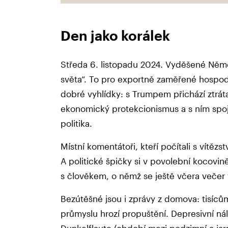
Den jako korálek
Středa 6. listopadu 2024. Vyděšené Něm
světa“. To pro exportně zaměřené hospodář
dobré vyhlídky: s Trumpem přichází ztrát
ekonomický protekcionismus a s ním spoje
politika.
Místní komentátoři, kteří počítali s vítěz
A politické špičky si v povolební kocovi
s člověkem, o němž se ještě včera večer
Bezútěšné jsou i zprávy z domova: tisí
průmyslu hrozí propuštění. Depresivní ná