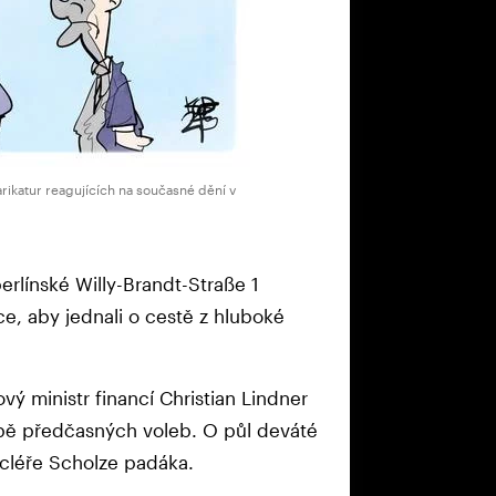
arikatur reagujících na současné dění v
erlínské Willy-Brandt-Straße 1
ce, aby jednali o cestě z hluboké
ý ministr financí Christian Lindner
bě předčasných voleb. O půl deváté
cléře Scholze padáka.