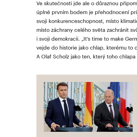
Ve skutečnosti jde ale o důraznou připom
úplně prvním bodem je přehodnocení prio
svoji konkurenceschopnost, místo klimatic
místo záchrany celého světa zachránit svů
i svoji demokracii. „It‘s time to make Ger
vejde do historie jako chlap, kterému to
A Olaf Scholz jako ten, který toho chlapa