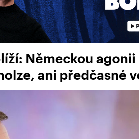
blíží: Německou agonii
holze, ani předčasné v