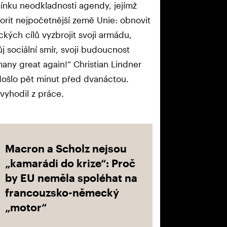
ínku neodkladnosti agendy, jejímž
rit nejpočetnější země Unie: obnovit
kých cílů vyzbrojit svoji armádu,
j sociální smír, svoji budoucnost
many great again!“ Christian Lindner
 došlo pět minut před dvanáctou.
 vyhodil z práce.
Macron a Scholz nejsou
„kamarádi do krize“: Proč
by EU neměla spoléhat na
francouzsko-německý
„motor“