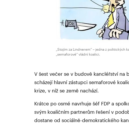
„Stojím za Lindnerem“ – jedna z politických k
„semaforové“ vládní koalici.
V šest večer se v budově kancléřství na b
scházejí hlavní zástupci semaforové koali
krize, v níž se země nachází.
Krátce po osmé navrhuje šéf FDP a spolkov
svým koaličním partnerům řešení v podo
dostane od sociálně-demokratického kan