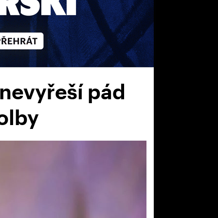
 nevyřeší pád
olby