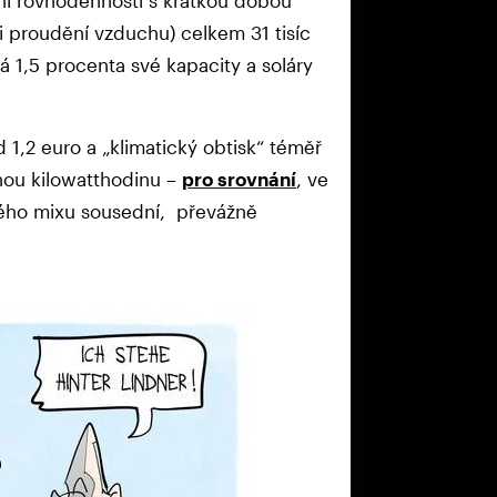
ní rovnodenností s krátkou dobou
i proudění vzduchu) celkem 31 tisíc
 1,5 procenta své kapacity a soláry
d 1,2 euro a „klimatický obtisk“ téměř
ou kilowatthodinu –
pro srovnání
, ve
kého mixu sousední, převážně