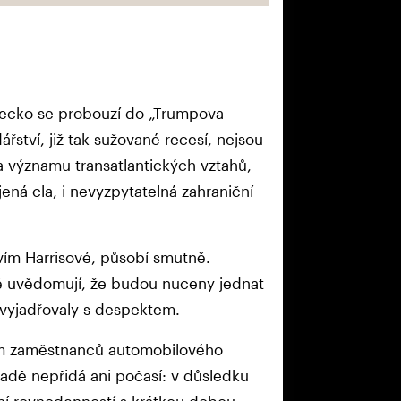
ecko se probouzí do „Trumpova
ství, již tak sužované recesí, nejsou
a významu transatlantických vztahů,
ná cla, i nevyzpytatelná zahraniční
stvím Harrisové, působí smutně.
ně uvědomují, že budou nuceny jednat
 vyjadřovaly s despektem.
cům zaměstnanců automobilového
ladě nepřidá ani počasí: v důsledku