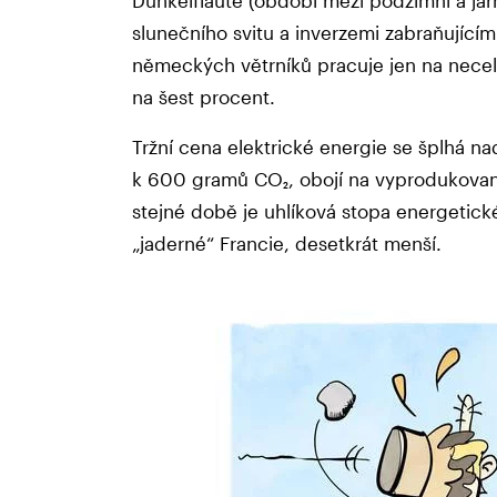
Dunkelflaute (období mezi podzimní a jar
slunečního svitu a inverzemi zabraňujícím
německých větrníků pracuje jen na necelá
na šest procent.
Tržní cena elektrické energie se šplhá na
k 600 gramů CO₂, obojí na vyprodukovan
stejné době je uhlíková stopa energetic
„jaderné“ Francie, desetkrát menší.