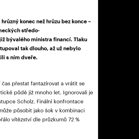
různý konec než hrůzu bez konce –
ěmeckých středo-
ž bývalého ministra financí. Tlaku
tupoval tak dlouho, až už nebylo
ili s ním dveře.
 čas přestat fantazírovat a vrátit se
ické půdě již mnoho let. Ignorovali je
ástupce Scholz. Finální konfrontace
 může působit jako šok v kombinaci
álo vítězství dle průzkumů 72 %