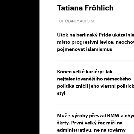
Tatiana Fröhlich
TOP ČLÁNKY AUTORA
Útok na berlínský Pride ukázal sl
místo progresivní levice: neocho
pojmenovat islamismus
Konec velké kariéry: Jak
nejtalentovanějšího německého
politika zničil jeho vlastní politic
styl
Muž z výroby převzal BMW a chy
škrty. První velký řez míří na
administrativu, ne na továrny