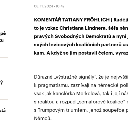
08. 11. 2024 • 10:42
KOMENTÁŘ TATIANY FRÖHLICH | Raději h
to je vzkaz Christiana Lindnera, šéfa n
epé
pravých Svobodných Demokratů a nyní ji
tu
svých levicových koaličních partnerů us
kam. A když se jim postavil čelem, vyraz
Důrazné „výstražné signály“, že je nejvyšší
ký
k pragmatismu, zaznívají na německé polit
však jak kancléřka Merkelová, tak i její n
s realitou a rozpad „semaforové koalice“
s Trumpovým triumfem, jehož soupeřce př
stá
Němců.