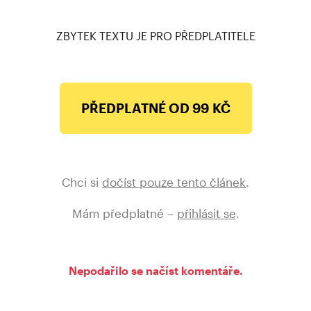
spravedlnosti. A mluvčí ministerstva ji potvrdil.
ZBYTEK TEXTU JE PRO PŘEDPLATITELE
PŘEDPLATNÉ OD 99 KČ
Chci si
dočíst pouze tento článek
.
Mám předplatné –
přihlásit se
.
Nepodařilo se načíst komentáře.