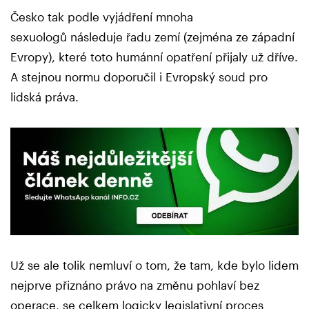
Česko tak podle vyjádření mnoha
sexuologů následuje řadu zemí (zejména ze západní
Evropy), které toto humánní opatření přijaly už dříve.
A stejnou normu doporučil i Evropský soud pro
lidská práva.
Už se ale tolik nemluví o tom, že tam, kde bylo lidem
nejprve přiznáno právo na změnu pohlaví bez
operace, se celkem logicky legislativní proces