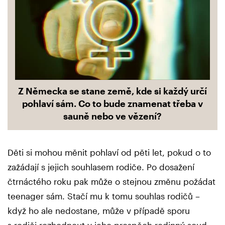
Z Německa se stane země, kde si každý určí
pohlaví sám. Co to bude znamenat třeba v
sauně nebo ve vězení?
Děti si mohou měnit pohlaví od pěti let, pokud o to
zažádají s jejich souhlasem rodiče. Po dosažení
čtrnáctého roku pak může o stejnou změnu požádat
teenager sám. Stačí mu k tomu souhlas rodičů –
když ho ale nedostane, může v případě sporu
s rodiči rozhodnout v jeho prospěch rodinný soud.