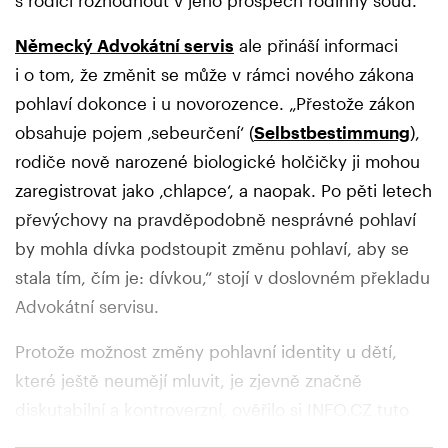
Německý Advokátní servis
ale přináší informaci
i o tom, že změnit se může v rámci nového zákona
pohlaví dokonce i u novorozence. „Přestože zákon
obsahuje pojem ‚sebeurčení‘ (
Selbstbestimmung
),
rodiče nově narozené biologické holčičky ji mohou
zaregistrovat jako ‚chlapce‘, a naopak. Po pěti letech
převýchovy na pravděpodobně nesprávné pohlaví
by mohla dívka podstoupit změnu pohlaví, aby se
stala tím, čím je: dívkou,“ stojí v doslovném překladu
Advokátní servisu.
Protože možnost změny pohlavní identity u dětí,
které ještě neumějí mluvit, je zjevně značně
diskutabilní a kontroverzní, ověřilo si INFO.CZ tuto
informaci raději přímo na německém ministerstvu