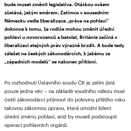
bude muset změnit legislativa. Otázkou ovšem
zůstává, jakým směrem. Zatímco v sousedním
Německu vedla liberalizace „práva na pohlaví“
dokonce k tomu, že rodiče mohou změnit úřední
pohlaví u novorozenců a batolat, Británie začíná v
liberalizaci stejných práv výrazně brzdit. A bude tedy
záležet na českých zákonodárcích, k jakému ze
„západních modelů“ se nakonec přikloní.
Po rozhodnutí Ústavního soudu ČR je zatím jistá
pouze jedna věc – na základě soudního nálezu musí
čeští zákonodárci přijmout do poloviny příštího roku
takovou zákonnou úpravu, která umožní lidem
úřední změnu pohlaví, aniž by museli podstoupit
operaci pohlavních orgánů.