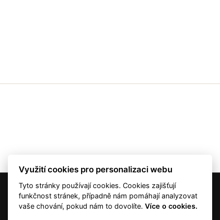
Využití cookies pro personalizaci webu
Tyto stránky používají cookies. Cookies zajišťují
© 2001 — 2026 Copyright CMI News a dodavatelé obsahu. |
Cookies
funkčnost stránek, případně nám pomáhají analyzovat
Kontakt
vaše chování, pokud nám to dovolíte.
Více o cookies.
RSS