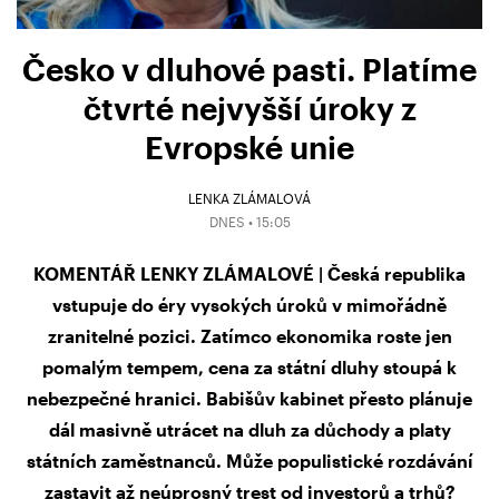
Česko v dluhové pasti. Platíme
čtvrté nejvyšší úroky z
Evropské unie
LENKA ZLÁMALOVÁ
DNES • 15:05
KOMENTÁŘ LENKY ZLÁMALOVÉ | Česká republika
vstupuje do éry vysokých úroků v mimořádně
zranitelné pozici. Zatímco ekonomika roste jen
pomalým tempem, cena za státní dluhy stoupá k
nebezpečné hranici. Babišův kabinet přesto plánuje
dál masivně utrácet na dluh za důchody a platy
státních zaměstnanců. Může populistické rozdávání
zastavit až neúprosný trest od investorů a trhů?