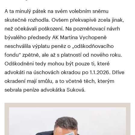
A ta minulý pátek na svém volebním sněmu
skutečně rozhodla. Ovšem překvapivě zcela jinak,
než očekávali poškození. Na pozměňovací návrh
bývalého předsedy AK Martina Vychopeně
neschválila výplatu peněz o „odškodňovacího
fondu“ zpětně, ale až s platností od nového roku.
Odškodněni tedy mohou být pouze ti, které
advokáti na úschovách okradou po 1.1.2026. Dříve
okradení mají smůlu, a to včetně těch, kterým
sebrala peníze advokátka Suková.