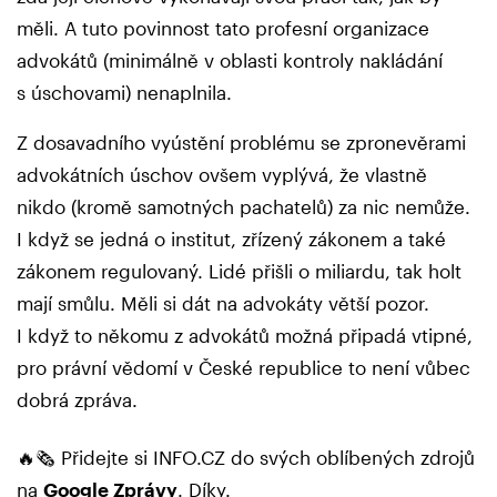
měli. A tuto povinnost tato profesní organizace
advokátů (minimálně v oblasti kontroly nakládání
s úschovami) nenaplnila.
Z dosavadního vyústění problému se zpronevěrami
advokátních úschov ovšem vyplývá, že vlastně
nikdo (kromě samotných pachatelů) za nic nemůže.
I když se jedná o institut, zřízený zákonem a také
zákonem regulovaný. Lidé přišli o miliardu, tak holt
mají smůlu. Měli si dát na advokáty větší pozor.
I když to někomu z advokátů možná připadá vtipné,
pro právní vědomí v České republice to není vůbec
dobrá zpráva.
🔥🗞️ Přidejte si INFO.CZ do svých oblíbených zdrojů
na
Google Zprávy
. Díky.