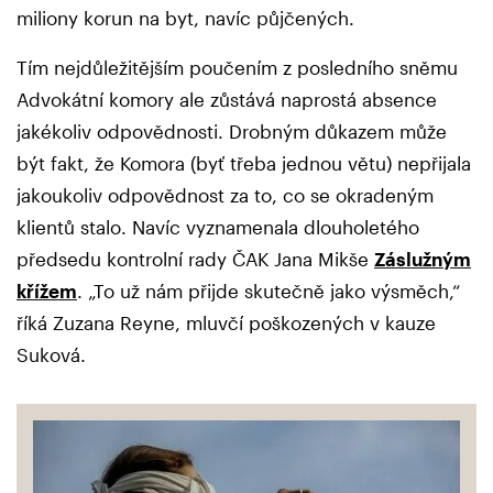
miliony korun na byt, navíc půjčených.
Tím nejdůležitějším poučením z posledního sněmu
Advokátní komory ale zůstává naprostá absence
jakékoliv odpovědnosti. Drobným důkazem může
být fakt, že Komora (byť třeba jednou větu) nepřijala
jakoukoliv odpovědnost za to, co se okradeným
klientů stalo. Navíc vyznamenala dlouholetého
předsedu kontrolní rady ČAK Jana Mikše
Záslužným
křížem
. „To už nám přijde skutečně jako výsměch,“
říká
Zuzana Reyne, mluvčí poškozených v kauze
Suková.