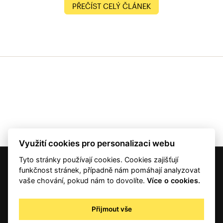
PŘEČÍST CELÝ ČLÁNEK
Využití cookies pro personalizaci webu
Tyto stránky používají cookies. Cookies zajišťují
© 2001 — 2026 Copyright CMI News a dodavatelé obsahu. |
Cookies
funkčnost stránek, případně nám pomáhají analyzovat
Kontakt
vaše chování, pokud nám to dovolíte.
Více o cookies.
RSS
Autorská práva
Přijmout vše
Zpracování osobních údajů - registrovaní a předplatitelé
Zpracování osobních údajů pro novinářské a další účely