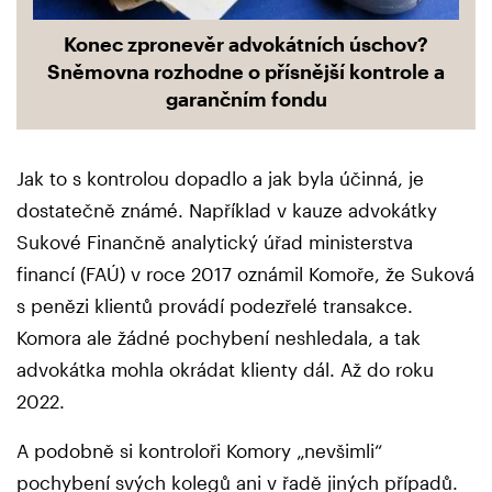
Konec zpronevěr advokátních úschov?
Sněmovna rozhodne o přísnější kontrole a
garančním fondu
Jak to s kontrolou dopadlo a jak byla účinná, je
dostatečně známé. Například v kauze advokátky
Sukové Finančně analytický úřad ministerstva
financí (FAÚ) v roce 2017 oznámil Komoře, že Suková
s penězi klientů provádí podezřelé transakce.
Komora ale žádné pochybení neshledala, a tak
advokátka mohla okrádat klienty dál. Až do roku
2022.
A podobně si kontroloři Komory „nevšimli“
pochybení svých kolegů ani v řadě jiných případů.