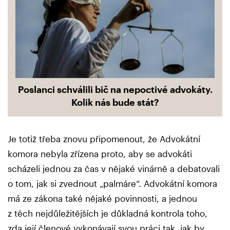
Poslanci schválili bič na nepoctivé advokáty.
Kolik nás bude stát?
Je totiž třeba znovu připomenout, že Advokátní
komora nebyla zřízena proto, aby se advokáti
scházeli jednou za čas v nějaké vinárně a debatovali
o tom, jak si zvednout „palmáre“. Advokátní komora
má ze zákona také nějaké povinnosti, a jednou
z těch nejdůležitějších je důkladná kontrola toho,
zda její členové vykonávají svou práci tak, jak by