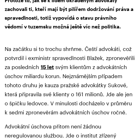
Protože to, jak se k lidem okradeným advokáty
zachovali ti, kteří mají být pilířem dodržování práva a
spravedlnosti, totiž vypovídá o stavu právního
vědomí v tuzemsku možná ještě víc než politika.
Na začátku si to trochu shrňme. Čeští advokáti, což
potvrdil i exministr spravedlnosti Blažek, zpronevěřili
za posledních
15 let
svým klientům z advokátních
úschov miliardu korun. Nejznámějším případem
tohoto druhu je kauza pražské advokátky Sukové,
která připravila své klienty o 161 milionů. Jde ale jen
o špičku ledovce. V minulosti docházelo v průměru
k sedmi zpronevěrám advokátních úschov ročně.
Advokátní úschova přitom není žádnou
neregulovanou službou. Jde o institut zřízený