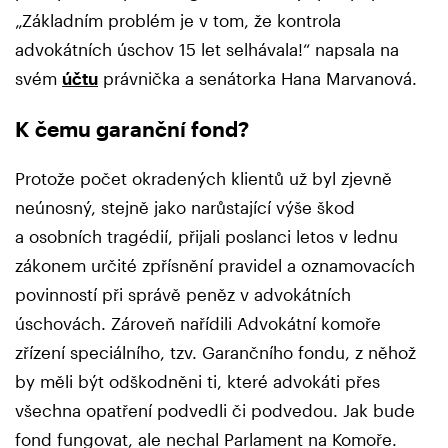
„Základním problém je v tom, že kontrola
advokátních úschov 15 let selhávala!“ napsala na
svém
účtu
právnička a senátorka Hana Marvanová.
K čemu garanční fond?
Protože počet okradených klientů už byl zjevně
neúnosný, stejně jako narůstající výše škod
a osobních tragédií, přijali poslanci letos v lednu
zákonem určité zpřísnění pravidel a oznamovacích
povinností při správě peněz v advokátních
úschovách. Zároveň nařídili Advokátní komoře
zřízení speciálního, tzv. Garančního fondu, z něhož
by měli být odškodněni ti, které advokáti přes
všechna opatření podvedli či podvedou. Jak bude
fond fungovat, ale nechal Parlament na Komoře.