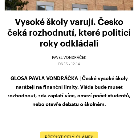
Vysoké školy varují. Česko
čeká rozhodnutí, které politici
roky odkládali
PAVEL VONDRÁČEK
DNES • 12:14
GLOSA PAVLA VONDRÁČKA | České vysoké školy
narážejí na finanční limity. Vláda bude muset
rozhodnout, zda zaplatí více, omezí počet studentů,
nebo otevře debatu o školném.
PŘEČÍST CELÝ ČLÁNEK