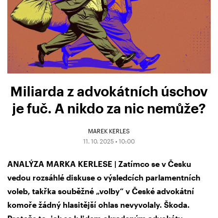
Miliarda z advokátních úschov
je fuč. A nikdo za nic nemůže?
MAREK KERLES
11. 10. 2025 • 10:00
ANALÝZA MARKA KERLESE | Zatímco se v Česku
vedou rozsáhlé diskuse o výsledcích parlamentních
voleb, takřka souběžné „volby“ v České advokátní
komoře žádný hlasitější ohlas nevyvolaly. Škoda.