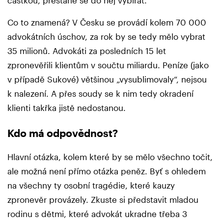
částkou, přestane se do něj vybírat.
Co to znamená? V Česku se provádí kolem 70 000
advokátních úschov, za rok by se tedy mělo vybrat
35 milionů. Advokáti za posledních 15 let
zpronevěřili klientům v součtu miliardu. Peníze (jako
v případě Sukové) většinou „vysublimovaly“, nejsou
k nalezení. A přes soudy se k nim tedy okradení
klienti takřka jistě nedostanou.
Kdo má odpovědnost?
Hlavní otázka, kolem které by se mělo všechno točit,
ale možná není přímo otázka peněz. Byť s ohledem
na všechny ty osobní tragédie, které kauzy
zpronevěr provázely. Zkuste si představit mladou
rodinu s dětmi, které advokát ukradne třeba 3