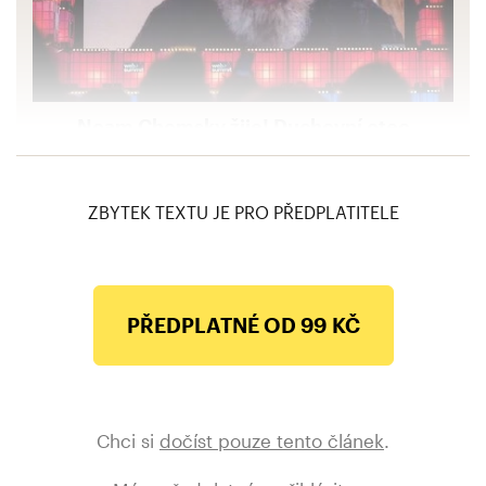
Noam Chomsky žije! Duchovní otec
sebenenávisti americké levice ještě neřekl
poslední slovo
ZBYTEK TEXTU JE PRO PŘEDPLATITELE
PŘEDPLATNÉ OD 99 KČ
Chci si
dočíst pouze tento článek
.