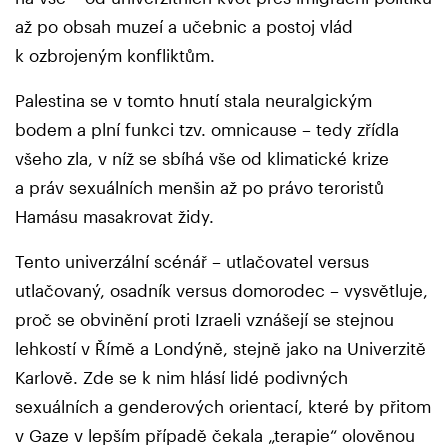
až po obsah muzeí a učebnic a postoj vlád
k ozbrojeným konfliktům.
Palestina se v tomto hnutí stala neuralgickým
bodem a plní funkci tzv. omnicause – tedy zřídla
všeho zla, v níž se sbíhá vše od klimatické krize
a práv sexuálních menšin až po právo teroristů
Hamásu masakrovat židy.
Tento univerzální scénář – utlačovatel versus
utlačovaný, osadník versus domorodec – vysvětluje,
proč se obvinění proti Izraeli vznášejí se stejnou
lehkostí v Římě a Londýně, stejně jako na Univerzitě
Karlově. Zde se k nim hlásí lidé podivných
sexuálních a genderových orientací, které by přitom
v Gaze v lepším případě čekala „terapie“ olověnou