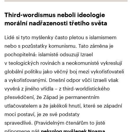
Third-wordismus neboli ideologie
morální nadřazenosti třetího světa
Lidé si tyto myšlenky často pletou s islamismem
nebo s pozůstatky komunismu. Tato záměna je
pochopitelná: islamisté odsuzují Izrael
v teologických rovinách a neokomunisté vykreslují
globální politiku jako věčný boj mezi vykořisťovateli
a vykořisťovanými. Dnešní odpor vůči Izraeli však
vyvěrá z jiného vřídla – z third-worldistického
přesvědčení, že Západ je permanentním
utlačovatelem a že jakékoli hnutí, které se západní
moci postaví, je ze své podstaty
spravedlivé. (Pravidelným čtenářům to jistě
připomene náš
nekrolog myšlenek Noama