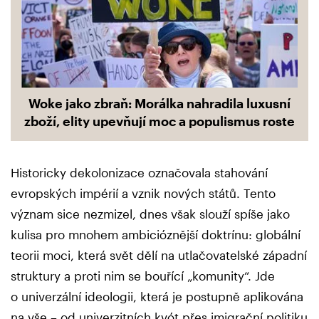
Woke jako zbraň: Morálka nahradila luxusní
zboží, elity upevňují moc a populismus roste
Historicky dekolonizace označovala stahování
evropských impérií a vznik nových států. Tento
význam sice nezmizel, dnes však slouží spíše jako
kulisa pro mnohem ambicióznější doktrínu: globální
teorii moci, která svět dělí na utlačovatelské západní
struktury a proti nim se bouřící „komunity“. Jde
o univerzální ideologii, která je postupně aplikována
na vše – od univerzitních kvót přes imigrační politiku