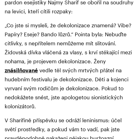
pardon esejistiky Najmy Sharif se obořil na soudruhy
na levici, kteří cítili rozpaky:
„Co jste si mysleli, že dekolonizace znamená? Vibe?
Papíry? Eseje? Bando lůzrů.“ Pointa byla: Nebuďte
citlivky, s nepřítelem nemůžeme mít slitování.
Židovská dívka vláčená za vlasy, s krví stékající mezi
nohama, je projevem dekolonizace. Ženy
znásilňované
vedle těl svých mrtvých přátel na
hudebním festivalu je dekolonizace. Děti a kojenci
vyrvaní svým rodičům je dekolonizace. Pokud to
nedokážete snést, jste apologetou sionistických
kolonizátorů.
V Sharifině příspěvku se odráží leninismus: účel
světí prostředky, a pokud vám to vadí, pak jste
pravděpodobně nakaženi nějakou buržoazní,