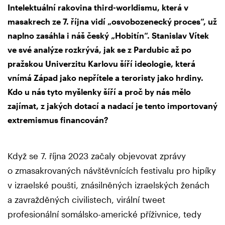
Intelektuální rakovina third-worldismu, která v
masakrech ze 7. října vidí „osvobozenecký proces“, už
naplno zasáhla i náš český „Hobitín“. Stanislav Vítek
ve své analýze rozkrývá, jak se z Pardubic až po
pražskou Univerzitu Karlovu šíří ideologie, která
vnímá Západ jako nepřítele a teroristy jako hrdiny.
Kdo u nás tyto myšlenky šíří a proč by nás mělo
zajímat, z jakých dotací a nadací je tento importovaný
extremismus financován?
Když se 7. října 2023 začaly objevovat zprávy
o zmasakrovaných návštěvnících festivalu pro hipíky
v izraelské poušti, znásilněných izraelských ženách
a zavražděných civilistech, virální tweet
profesionální somálsko-americké příživnice, tedy