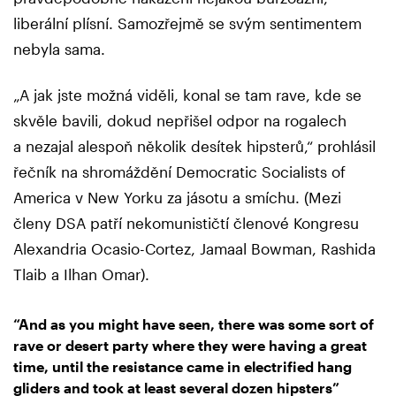
liberální plísní. Samozřejmě se svým sentimentem
nebyla sama.
„A jak jste možná viděli, konal se tam rave, kde se
skvěle bavili, dokud nepřišel odpor na rogalech
a nezajal alespoň několik desítek hipsterů,“ prohlásil
řečník na shromáždění Democratic Socialists of
America v New Yorku za jásotu a smíchu. (Mezi
členy DSA patří nekomunističtí členové Kongresu
Alexandria Ocasio-Cortez, Jamaal Bowman, Rashida
Tlaib a Ilhan Omar).
“And as you might have seen, there was some sort of
rave or desert party where they were having a great
time, until the resistance came in electrified hang
gliders and took at least several dozen hipsters”