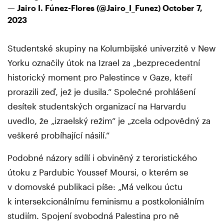
— Jairo I. Fúnez-Flores (@Jairo_I_Funez)
October 7,
2023
Studentské skupiny na Kolumbijské univerzitě v New
Yorku označily útok na Izrael za „bezprecedentní
historický moment pro Palestince v Gaze, kteří
prorazili zeď, jež je dusila.“ Společné prohlášení
desítek studentských organizací na Harvardu
uvedlo, že „izraelský režim“ je „zcela odpovědný za
veškeré probíhající násilí.“
Podobné názory sdílí i obviněný z teroristického
útoku z Pardubic Youssef Moursi, o kterém se
v domovské publikaci píše: „Má velkou úctu
k intersekcionálnímu feminismu a postkoloniálním
studiím. Spojení svobodná Palestina pro ně