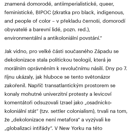
znamená domorodé, antiimperialistické, queer,
feministické, BIPOC (zkratka pro black, indigenous,
and people of color – v překladu černoši, domorodí
obyvatelé a barevní lidé, pozn. red.),
environmentální a antikoloniální povstání.“
Jak vidno, pro velké části současného Západu se
dekolonizace stala politickou teologií, která je
morálním oprávněním k revolučnímu násilí. Dny po 7.
říjnu ukázaly, jak hluboce se tento světonázor
zakořenil. Napříč transatlantickým prostorem se
konaly mohutné univerzitní protesty a levicoví
komentátoři odsuzovali Izrael jako „osadnicko-
koloniální stát“ (tzv. settler colonialism), trvali na tom,
že „dekolonizace není metafora“ a vyzývali ke
„globalizaci intifády“. V New Yorku na této