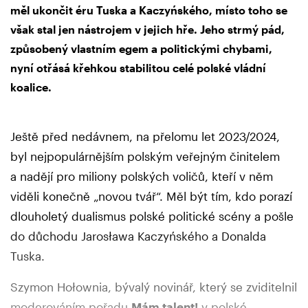
měl ukončit éru Tuska a Kaczyńského, místo toho se
však stal jen nástrojem v jejich hře. Jeho strmý pád,
způsobený vlastním egem a politickými chybami,
nyní otřásá křehkou stabilitou celé polské vládní
koalice.
Ještě před nedávnem, na přelomu let 2023/2024,
byl nejpopulárnějším polským veřejným činitelem
a nadějí pro miliony polských voličů, kteří v něm
viděli konečně „novou tvář“. Měl být tím, kdo porazí
dlouholetý dualismus polské politické scény a pošle
do důchodu Jarosława Kaczyńského a Donalda
Tuska.
Szymon Hołownia, bývalý novinář, který se zviditelnil
moderováním pořadu
Mám talent!
v polské