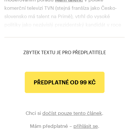
komerční televizi TVN (stejná franšíza jako Česko-
slovensko má talent na Primě), vtrhl do vysoké
politiky jako nezávislý preziden
tský kandidát v roce
2020. Tehdy získal velmi solidních 14 %.
Nová naděje a třetí cesta k moci
ZBYTEK TEXTU JE PRO PŘEDPLATITELE
PŘEDPLATNÉ OD 99 KČ
Chci si
dočíst pouze tento článek
.
Mám předplatné –
přihlásit se
.