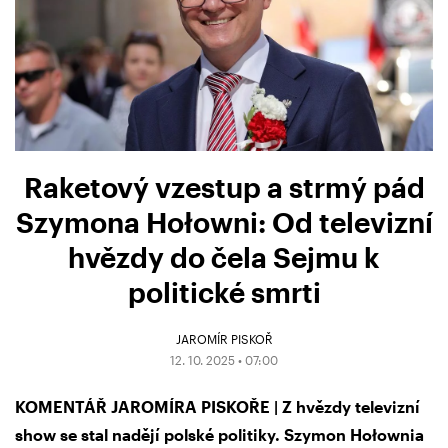
Raketový vzestup a strmý pád
Szymona Hołowni: Od televizní
hvězdy do čela Sejmu k
politické smrti
JAROMÍR PISKOŘ
12. 10. 2025 • 07:00
KOMENTÁŘ JAROMÍRA PISKOŘE | Z hvězdy televizní
show se stal nadějí polské politiky. Szymon Hołownia