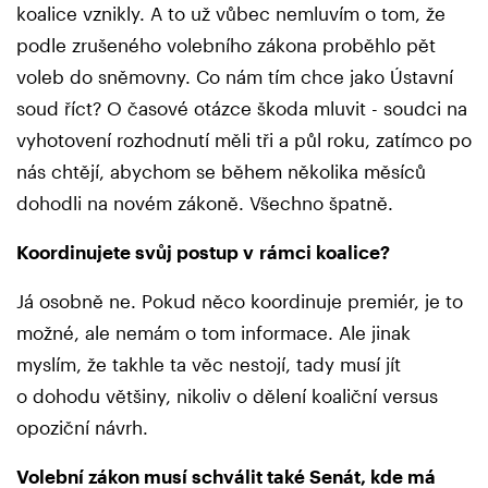
koalice vznikly. A to už vůbec nemluvím o tom, že
podle zrušeného volebního zákona proběhlo pět
voleb do sněmovny. Co nám tím chce jako Ústavní
soud říct? O časové otázce škoda mluvit - soudci na
vyhotovení rozhodnutí měli tři a půl roku, zatímco po
nás chtějí, abychom se během několika měsíců
dohodli na novém zákoně. Všechno špatně.
Koordinujete svůj postup v rámci koalice?
Já osobně ne. Pokud něco koordinuje premiér, je to
možné, ale nemám o tom informace. Ale jinak
myslím, že takhle ta věc nestojí, tady musí jít
o dohodu většiny, nikoliv o dělení koaliční versus
opoziční návrh.
Volební zákon musí schválit také Senát, kde má