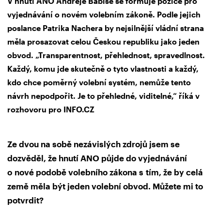
V hnutí ANO Andreje Babiše se formuje pozice pro
vyjednávání o novém volebním zákoně. Podle jejich
poslance Patrika Nachera by nejsilnější vládní strana
měla prosazovat celou Českou republiku jako jeden
obvod. „Transparentnost, přehlednost, spravedlnost.
Každý, komu jde skutečně o tyto vlastnosti a každý,
kdo chce poměrný volební systém, nemůže tento
návrh nepodpořit. Je to přehledné, viditelné,“ říká v
rozhovoru pro INFO.CZ
Ze dvou na sobě nezávislých zdrojů jsem se
dozvěděl, že hnutí ANO půjde do vyjednávání
o nové podobě volebního zákona s tím, že by celá
země měla být jeden volební obvod. Můžete mi to
potvrdit?