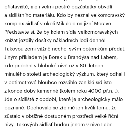
přístaviště, ale i velmi pestré pozůstatky obydlí
a sídlištního materiálu. Kdo by neznal velkomoravský
komplex sídlišť v okolí Mikulčic na jižní Moravě.
Představte si, že by kolem sídla velkomoravských
knížat jezdily desítky nákladních lodí denně!
Takovou zemi vážně nechci svým potomkům předat.
Jiným příkladem je Borek u Brandýsa nad Labem,
kde proběhl v hluboké nivě už v 80. letech
minulého století archeologický výzkum, který odhalil
v pětimetrové hloubce rozsáhlé zaniklé sídliště
z konce doby kamenné (kolem roku 4000 př.n.l.).
Jde o sídliště z období, které je archeologicky málo
poznané. Dochovalo se zřejmě jen kvůli tomu, že
zůstalo v obtížně dostupném prostředí velké říční
nivy. Takových sídlišť budou jenom v nivě Labe