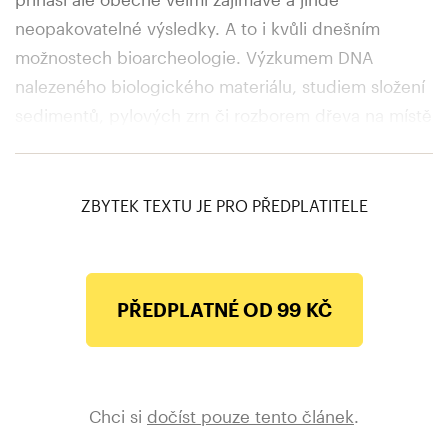
neopakovatelné výsledky. A to i kvůli dnešním
možnostech bioarcheologie. Výzkumem DNA
nalezeného biologického materiálu, studiem složení
sedimentů, pylových zrn či rozborem dřeva na místě
určitého sídliště dokážeme dnes zjistit věci,
o kterých se našim předchůdcům ani nesnilo.
ZBYTEK TEXTU JE PRO PŘEDPLATITELE
PŘEDPLATNÉ OD 99 KČ
Chci si
dočíst pouze tento článek
.