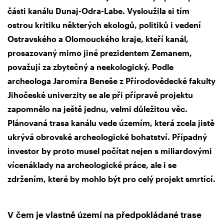
části kanálu Dunaj-Odra-Labe. Vysloužila si tím
ostrou kritiku některých ekologů, politiků i vedení
Ostravského a Olomouckého kraje, kteří kanál,
prosazovaný mimo jiné prezidentem Zemanem,
považují za zbytečný a neekologický. Podle
archeologa Jaromíra Beneše z Přírodovědecké fakulty
Jihočeské univerzity se ale při přípravě projektu
zapomnělo na ještě jednu, velmi důležitou věc.
Plánovaná trasa kanálu vede územím, která zcela jistě
ukrývá obrovské archeologické bohatství. Případný
investor by proto musel počítat nejen s miliardovými
vícenáklady na archeologické práce, ale i se
zdržením, které by mohlo být pro celý projekt smrtící.
V čem je vlastně území na předpokládané trase