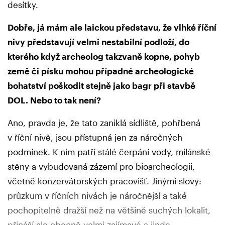
desítky.
Dobře, já mám ale laickou představu, že vlhké říční
nivy představují velmi nestabilní podloží, do
kterého když archeolog takzvaně kopne, pohyb
země či písku mohou případné archeologické
bohatství poškodit stejně jako bagr při stavbě
DOL. Nebo to tak není?
Ano, pravda je, že tato zaniklá sídliště, pohřbená
v říční nivě, jsou přístupná jen za náročných
podmínek. K nim patří stálé čerpání vody, milánské
stěny a vybudovaná zázemí pro bioarcheologii,
včetně konzervátorských pracovišť. Jinými slovy:
průzkum v říčních nivách je náročnější a také
pochopitelně dražší než na většině suchých lokalit,
přináší ale obecně velmi zajímavé a jinde