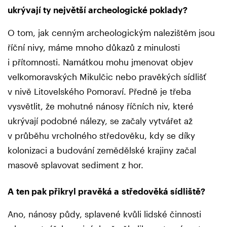
ukrývají ty největší archeologické poklady?
O tom, jak cenným archeologickým nalezištěm jsou
říční nivy, máme mnoho důkazů z minulosti
i přítomnosti. Namátkou mohu jmenovat objev
velkomoravských Mikulčic nebo pravěkých sídlišť
v nivě Litovelského Pomoraví. Předně je třeba
vysvětlit, že mohutné nánosy říčních niv, které
ukrývají podobné nálezy, se začaly vytvářet až
v průběhu vrcholného středověku, kdy se díky
kolonizaci a budování zemědělské krajiny začal
masově splavovat sediment z hor.
A ten pak přikryl pravěká a středověká sídliště?
Ano, nánosy půdy, splavené kvůli lidské činnosti