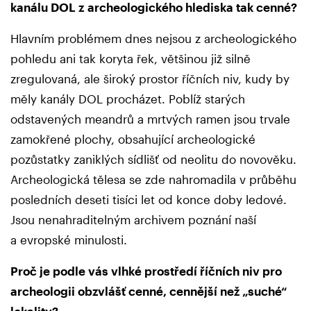
kanálu DOL z archeologického hlediska tak cenné?
Hlavním problémem dnes nejsou z archeologického
pohledu ani tak koryta řek, většinou již silně
zregulovaná, ale široký prostor říčních niv, kudy by
měly kanály DOL procházet. Poblíž starých
odstavených meandrů a mrtvých ramen jsou trvale
zamokřené plochy, obsahující archeologické
pozůstatky zaniklých sídlišť od neolitu do novověku.
Archeologická tělesa se zde nahromadila v průběhu
posledních deseti tisíci let od konce doby ledové.
Jsou nenahraditelným archivem poznání naší
a evropské minulosti.
Proč je podle vás vlhké prostředí říčních niv pro
archeologii obzvlášť cenné, cennější než „suché“