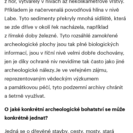
z hor, vytvářely v nivách až několikametrové vrstvy.
Příkladem je načervenalá povodňová hlína v nivě
Labe. Tyto sedimenty překryly mnohá sídliště, která
se zde dříve v okolí řek nacházela, například
z římské doby železné. Tyto rozsáhlé zamokřené
archeologické plochy jsou tak plné biologických
informací, jsou v říční nivě velmi dobře dochovány,
jen je díky ochraně niv nevidíme tak často jako jiné
archeologické nálezy.Je ve veřejném zájmu,
reprezentovaným vědeckým výzkumem
a památkovou péčí, tyto podzemní archivy chránit
a šetrně využívat.
O jaké konkrétní archeologické bohatství se může
konkrétně jednat?
Jedná se o dřevěné stavby, cesty, mosty, stará