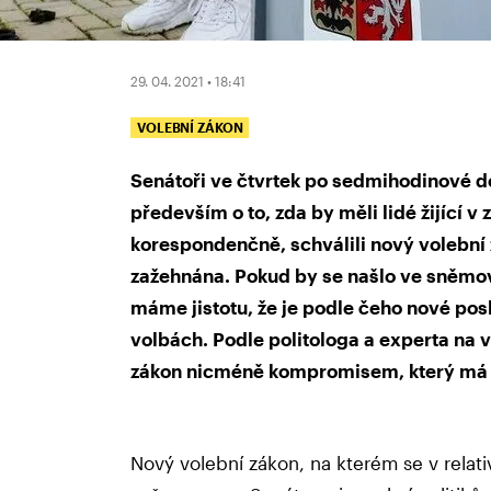
29. 04. 2021 • 18:41
VOLEBNÍ ZÁKON
Senátoři ve čtvrtek po sedmihodinové d
především o to, zda by měli lidé žijící v 
korespondenčně, schválili nový volební z
zažehnána. Pokud by se našlo ve sněmovn
máme jistotu, že je podle čeho nové pos
volbách. Podle politologa a experta na 
zákon nicméně kompromisem, který má k
Nový volební zákon, na kterém se v relat