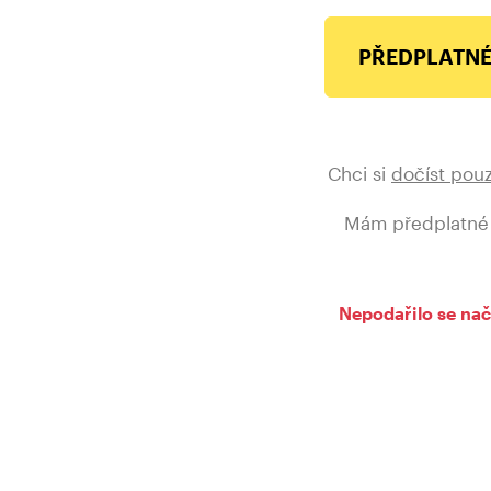
PŘEDPLATNÉ
Chci si
dočíst pou
Mám předplatné
Nepodařilo se nač