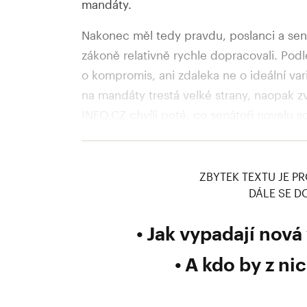
mandáty.
Nakonec měl tedy pravdu, poslanci a se
zákoně relativně rychle dopracovali. Podl
o kompromis, ani zdaleka ne o ideální va
na mandáty trestá velké strany, naopak z
INFO.CZ chvíli poté, co senátoři novelu s
politické strany motivovat k integraci a v
naopak, že jedním z jeho efektů může být
ZBYTEK TEXTU JE PR
DÁLE SE D
Jak vypadají nová 
A kdo by z nic