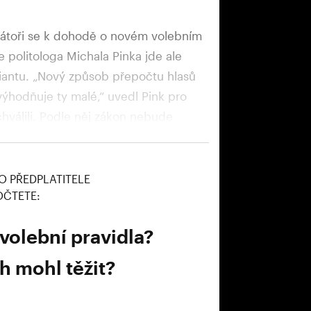
nátoři se k dohodě o novém volebním
e politologa Michala Pinka jde ale
riantu. „Nový způsob přepočtu hlasů
výhodňuje ty malé,“ uvedl Pink pro
chválili. Podle něj zákon nebude
ytváření předvolebních koalic, tvrdí
 štěpení stranického spektra.
O PŘEDPLATITELE
OČTETE:
volební pravidla?
h mohl těžit?