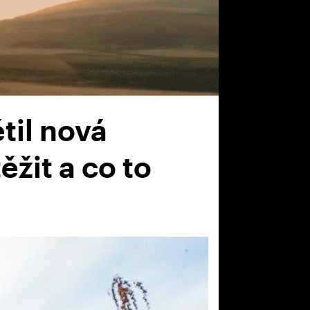
til nová
ěžit a co to