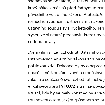
sněmovna se Senátem, je reakcí politiků 
který několik měsíců před řádným termín
původního volebního zákona. A přestože če
rozhodnutí zapříčinit ústavní krizi, nakon
Ústavního soudu Pavla Rychetského. Ten 
slyšet, že si neumí představit, kterak by 
nedopracovaly.
„Nemyslím si, že rozhodnutí Ústavního s
ustanoveních volebního zákona zhruba o
politickou krizi. Dokonce by bylo napros
dospěl k většinovému závěru o neústavn
zákona a současně své rozhodnutí nebo j
v rozhovoru pro INFO.CZ
s tím, že pova
situaci, kdy by se měly konat volby a ve
ustanovení o tom, jakým způsobem se bu