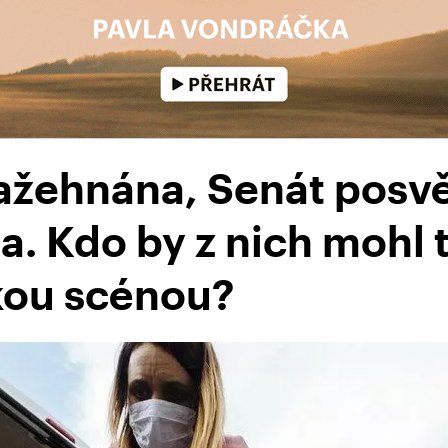
zažehnána, Senát posvě
a. Kdo by z nich mohl t
ckou scénou?