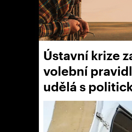
Ústavní krize 
volební pravidl
udělá s politi