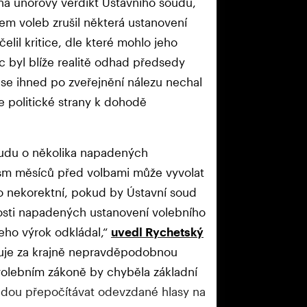
na únorový verdikt Ústavního soudu,
em voleb zrušil některá ustanovení
lil kritice, dle které mohlo jeho
ec byl blíže realitě odhad předsedy
se ihned po zveřejnění nálezu nechal
se politické strany k dohodě
oudu o několika napadených
sm měsíců před volbami může vyvolat
to nekorektní, pokud by Ústavní soud
osti napadených ustanovení volebního
eho výrok odkládal,“
uvedl Rychetský
žuje za krajně nepravděpodobnou
 volebním zákoně by chyběla základní
dou přepočítávat odevzdané hlasy na