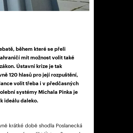
ebatě, během které se přeli
zahraničí mít možnost volit také
ákon. Ústavní krize je tak
ě 120 hlasů pro její rozpuštění,
lance volit třeba i v předčasných
volební systémy Michala Pinka je
 ideálu daleko.
ivně krátké době shodla Poslanecká