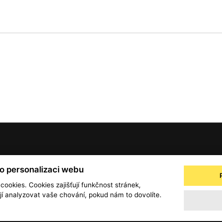
© 2001 — 2026 Copyright CMI News a dodavatelé obsahu. |
Cookies
ro personalizaci webu
a
Zpracování osobních údajů - registrovaní a předplatitelé
Zpracování osobních úd
 cookies. Cookies zajišťují funkčnost stránek,
 analyzovat vaše chování, pokud nám to dovolíte.
Obchodní podmínky
office@info.cz