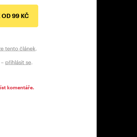
 OD 99 KČ
ze tento článek
.
 –
přihlásit se
.
íst komentáře.