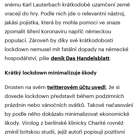
sněmu Karl Lauterbach krátkodobé uzamčení země
vracejí do hry. Podle nich jde o relevantní nástroj,
jakási pojistka, která by mohla pomoci ve snaze
zpomalit šíření koronaviru napříč německou
populací. Zároveň by díky své krátkodobosti
lockdown nemusel mít fatální dopady na německé
hospodářství, píše
deník Das Handelsblatt
.
Krátký lockdown minimalizuje škody
Drosten na svém
twitterovém účtu uvedl
, že si
dovede lockdown představit během podzimních
prázdnin nebo vánočních svátků. Takové načasování
by podle něho dokázalo minimalizovat ekonomické
škody. Virolog z berlínské klinicky Charité rovněž
zmínil britskou studii, jejíž autoři popisují pozitivní