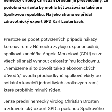
německý virolog Christian Drosten je přesvědčený, že
podobná varianta by mohla být zvažována také pro
Spolkovou republiku. Na jeho stranu se přidal
zdravotnický expert SPD Karl Lauterbach.
Přestože se počet potvrzených případů nákazy
koronavirem v Německu zvyšuje exponenciálně,
spolková kancléřka Angela Merkelová (CDU) se ze
všech sil snaží vyhnout celostátnímu lockdownu.
„Nemůžeme si to dovolit také z ekonomických
důvodů,“ uvedla předsedkyně spolkové vlády po
setkání s kancléři jednotlivých spolkových zemí,
které proběhlo minulý týden.
Jenže přední německý virolog Christian Drosten
a zdravotnický expert SPD a poslanec Spolkového