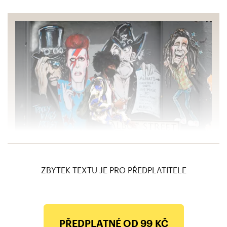
Dobrá rada pro chvíle, kdy vám připadá, že už
je fakt zle
ZBYTEK TEXTU JE PRO PŘEDPLATITELE
PŘEDPLATNÉ OD 99 KČ