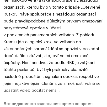
jen málokdo věřit) a také spolupráce s „nežádoucí
organizací“, kterou bylo v tomto případě „Otevřené
Rusko“. Právě spolupráce s nežádoucí organizací
bude pravděpodobně důležitým prvkem omezování
nesystémové opozice v účasti
v podzimních parlamentních volbách. Z pohledu
Kremlu jde o logický krok, ve volbách do
zákonodárných shromáždění se opozici v poslední
době dařilo získávat jisté, byť velmi omezené,
úspěchy. Není ani divu, že podle RBK je zatýkání
těchto poslanců, byť byli prakticky okamžitě
následně propuštěni, signálem opozici, respektive
jejím nejaktivnějším členům, že s možností volně se
účastnit voleb počítat nemají.
Вот видео моего задержания: прямо во время