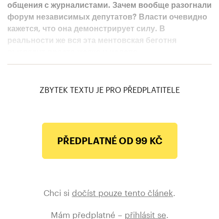
общения с журналистами. Зачем вообще разогнали
форум независимых депутатов? Власти очевидно
кажется, что она демонстрирует силу. В
реальности же вся эта ментовская беготня
выглядит просто жалко и нелепо.
pic.twitter.com/hfosjV3Uvv
— Илья Яшин (@IlyaYashin)
March 13, 2021
ZBYTEK TEXTU JE PRO PŘEDPLATITELE
PŘEDPLATNÉ OD 99 KČ
Chci si
dočíst pouze tento článek
.
Mám předplatné –
přihlásit se
.