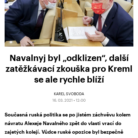
Navalnyj byl „odklizen“, další
zatěžkávací zkouška pro Kreml
se ale rychle blíží
KAREL SVOBODA
16. 03. 2021 • 12:00
Současná ruská politika se po jistém záchvěvu kolem
návratu Alexeje Navalného zpět do vlasti vrací do
zajetých kolejí. Vůdce ruské opozice byl bezpečně