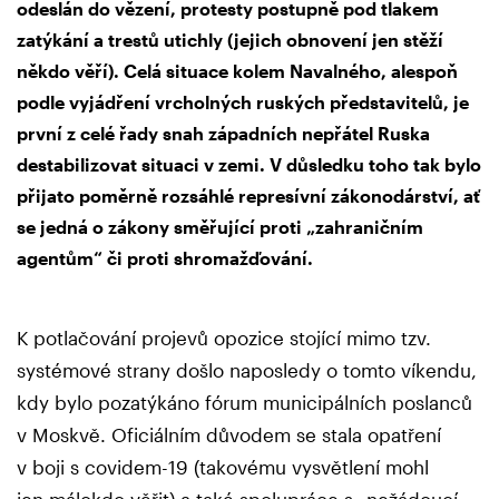
odeslán do vězení, protesty postupně pod tlakem
zatýkání a trestů utichly (jejich obnovení jen stěží
někdo věří). Celá situace kolem Navalného, alespoň
podle vyjádření vrcholných ruských představitelů, je
první z celé řady snah západních nepřátel Ruska
destabilizovat situaci v zemi. V důsledku toho tak bylo
přijato poměrně rozsáhlé represívní zákonodárství, ať
se jedná o zákony směřující proti „zahraničním
agentům“ či proti shromažďování.
K potlačování projevů opozice stojící mimo tzv.
systémové strany došlo naposledy o tomto víkendu,
kdy bylo pozatýkáno fórum municipálních poslanců
v Moskvě. Oficiálním důvodem se stala opatření
v boji s covidem-19 (takovému vysvětlení mohl