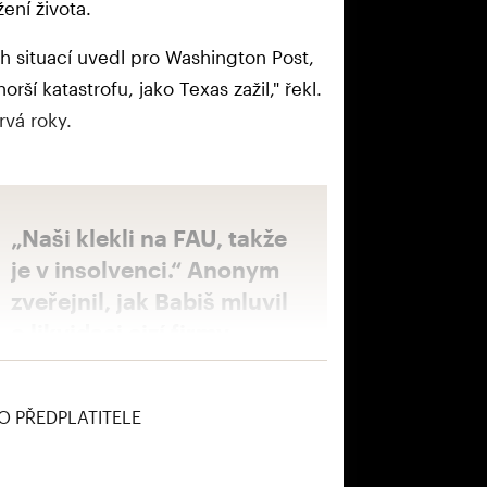
ení života.
ch situací uvedl pro Washington Post,
orší katastrofu, jako Texas zažil," řekl.
rvá roky.
„Naši klekli na FAU, takže
je v insolvenci.“ Anonym
zveřejnil, jak Babiš mluvil
o likvidaci cizí firmy
O PŘEDPLATITELE