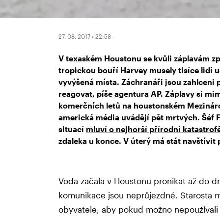
27. 08. 2017 • 22:58
V texaském Houstonu se kvůli záplavám 
tropickou bouří Harvey musely tisíce lidí u
vyvýšená místa. Záchranáři jsou zahlceni 
reagovat, píše agentura AP. Záplavy si mi
komerčních letů na houstonském Mezináro
americká média uvádějí pět mrtvých. Šéf F
situací
mluví o nejhorší přírodní katastrof
zdaleka u konce. V úterý má stát navštívit
Voda začala v Houstonu pronikat až do 
komunikace jsou neprůjezdné. Starosta m
obyvatele, aby pokud možno nepoužívali 