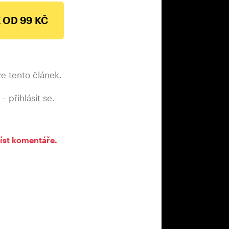
 OD 99 KČ
ze tento článek
.
 –
přihlásit se
.
íst komentáře.