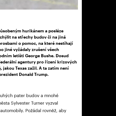
způsobeným hurikánem a posléze
chýlit na střechy budov či na jiná
prosbami o pomoc, na které nestíhají
mo jiné vyžádaly zrušení všech
dním letišti George Bushe. Dosud
ederální agentury pro řízení krizových
ě
, jakou Texas zažil. A ta zatím není
 prezident Donald Trump.
druhých pater budov a mnohé
ěsta Sylvester Turner vyzval
automobily. Požádal rovněž, aby