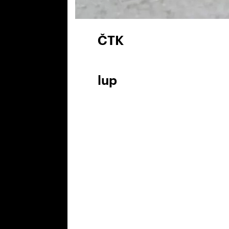
ČTK
lup