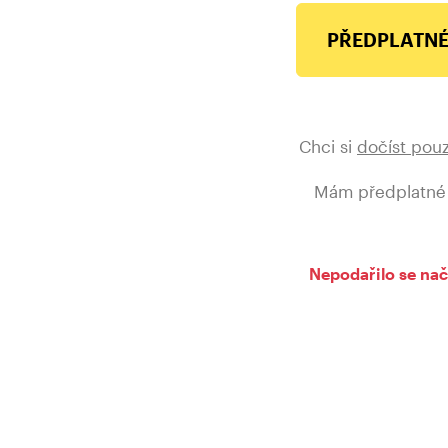
PŘEDPLATNÉ
Chci si
dočíst pou
Mám předplatné
Nepodařilo se nač