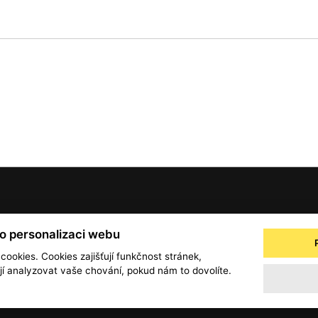
© 2001 — 2026 Copyright CMI News a dodavatelé obsahu. |
Cookies
ro personalizaci webu
a
Zpracování osobních údajů - registrovaní a předplatitelé
Zpracování osobních úd
 cookies. Cookies zajišťují funkčnost stránek,
 analyzovat vaše chování, pokud nám to dovolíte.
Obchodní podmínky
office@info.cz