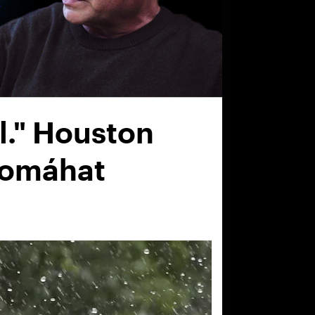
il." Houston
 pomáhat