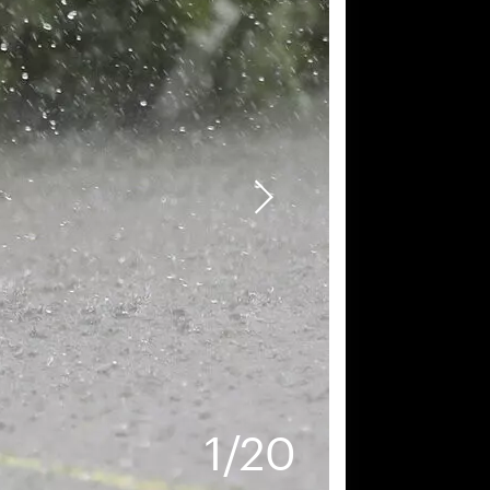
1
/
20